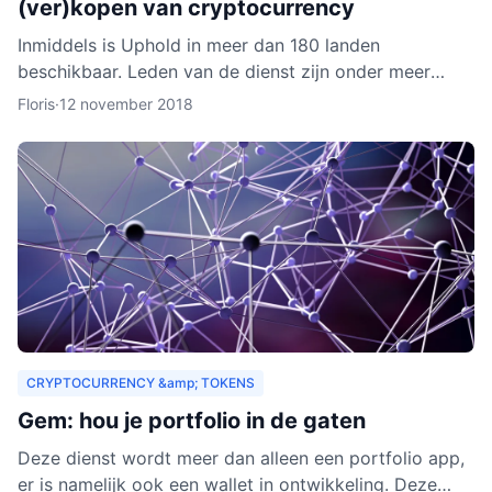
(ver)kopen van cryptocurrency
Inmiddels is Uphold in meer dan 180 landen
beschikbaar. Leden van de dienst zijn onder meer
bedrijven, ontwikkelaars, particulieren, ngo’s en non-
Floris
·
12 november 2018
profitorganisa
CRYPTOCURRENCY &amp; TOKENS
Gem: hou je portfolio in de gaten
Deze dienst wordt meer dan alleen een portfolio app,
er is namelijk ook een wallet in ontwikkeling. Deze