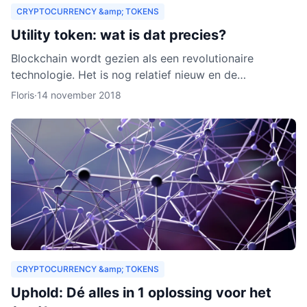
CRYPTOCURRENCY &amp; TOKENS
Utility token: wat is dat precies?
Blockchain wordt gezien als een revolutionaire
technologie. Het is nog relatief nieuw en de
verwachting is dat het zich de komende jaren verder
Floris
·
14 november 2018
zal ontwikkelen.
CRYPTOCURRENCY &amp; TOKENS
Uphold: Dé alles in 1 oplossing voor het