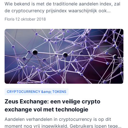
Wie bekend is met de traditionele aandelen index, zal
de cryptocurrency prijsindex waarschijnlijk ook
interessant vinden. In dit artikel behandelen we hoe
Floris
·
12 oktober 2018
een c
CRYPTOCURRENCY &amp; TOKENS
Zeus Exchange: een veilige crypto
exchange vol met technologie
Aandelen verhandelen in cryptocurrency is op dit
moment nog vrij ingewikkeld. Gebruikers lopen tegen