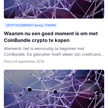
CRYPTOCURRENCY &amp; TOKENS
Waarom nu een goed moment is om met
CoinBundle crypto te kopen
Allereerst: het is eenvoudig te beginnen met
CoinBundle. De gebruiker hoeft alleen zijn creditcard
te gebruiken of bankinformatie op te geven, een paar
Floris
·
24 september 2018
vragen t