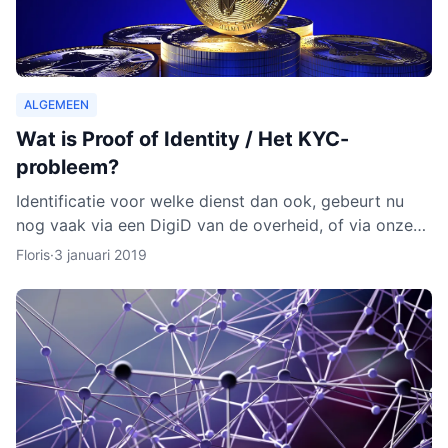
ALGEMEEN
Wat is Proof of Identity / Het KYC-
probleem?
Identificatie voor welke dienst dan ook, gebeurt nu
nog vaak via een DigiD van de overheid, of via onze
identiteitskaart. In sommige gevallen moeten we zelfs
Floris
·
3 januari 2019
ge