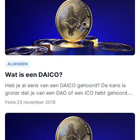
ALGEMEEN
Wat is een DAICO?
Heb je al eens van een DAICO gehoord? De kans is
groter dat je van een DAO of een ICO hebt gehoord.
Hoewel het concept van DAICO nog nooit is ingezet,
Floris
·
23 november 2018
zijn er w