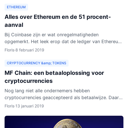
ETHEREUM
Alles over Ethereum en de 51 procent-
aanval
Bij Coinbase zijn er wat onregelmatigheden
opgemerkt. Het leek erop dat de ledger van Ethereum
Classic werd herschreven. Dat zou betekenen dat
Floris
·
8 februari 2019
personen met kwad
CRYPTOCURRENCY &amp; TOKENS
MF Chain: een betaaloplossing voor
cryptocurrencies
Nog lang niet alle ondernemers hebben
cryptocurrencies geaccepteerd als betaalwijze. Daar
wil MF Chain een verandering in maken. Het bedrijf wil
Floris
·
13 januari 2019
onder meer ontw