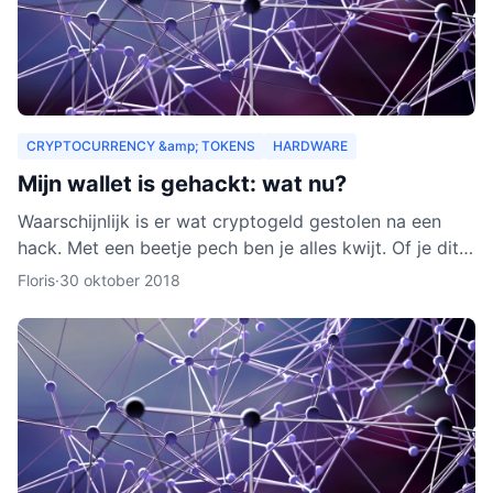
CRYPTOCURRENCY &amp; TOKENS
HARDWARE
Mijn wallet is gehackt: wat nu?
Waarschijnlijk is er wat cryptogeld gestolen na een
hack. Met een beetje pech ben je alles kwijt. Of je dit
nog terug kunt krijgen, leggen we je uit in dit arti
Floris
·
30 oktober 2018