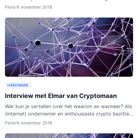
wallet gaat verschillende cryptocurrencies en token
Floris
·
8 november 2018
ond
HARDWARE
Interview met Elmar van Cryptomaan
Wat kun je vertellen over het waarom en wanneer? Als
(internet) ondernemer en enthousiaste crypto bezitter
was het een logische keuze om de webshop te
Floris
·
6 november 2018
beginnen.