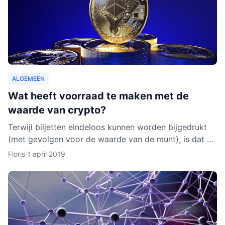
ALGEMEEN
Wat heeft voorraad te maken met de
waarde van crypto?
Terwijl biljetten eindeloos kunnen worden bijgedrukt
(met gevolgen voor de waarde van de munt), is dat bij
cryptocurrencies anders. Hoe werkt dit nu eigenlijk p
Floris
·
1 april 2019