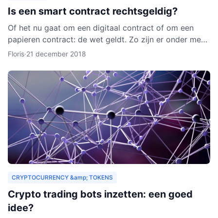
Is een smart contract rechtsgeldig?
Of het nu gaat om een digitaal contract of om een
papieren contract: de wet geldt. Zo zijn er onder meer
regels over de privacy van de deelnemers aan het
Floris
·
21 december 2018
contra
CRYPTOCURRENCY &amp; TOKENS
Crypto trading bots inzetten: een goed
idee?