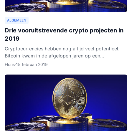
ALGEMEEN
Drie vooruitstrevende crypto projecten in
2019
Cryptocurrencies hebben nog altijd veel potentieel.
Bitcoin kwam in de afgelopen jaren op een
hoogtepunt te staan en Ethereum volgde in rap
Floris
·
15 februari 2019
tempo. Het lijkt ero