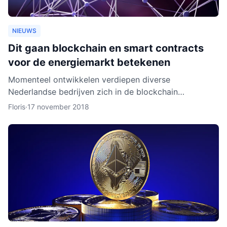
NIEUWS
Dit gaan blockchain en smart contracts
voor de energiemarkt betekenen
Momenteel ontwikkelen verdiepen diverse
Nederlandse bedrijven zich in de blockchain
technologie. Enkele daarvan, zoals BlockLab uit
Floris
·
17 november 2018
Rotterdam, testen de toepass