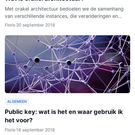
Met orakel architectuur bedoelen we de samenhang
van verschillende instances, die veranderingen en
activiteiten in het netwerk noteren. Een orakel is erg
Floris
·
20 september 2018
belang
ALGEMEEN
Public key: wat is het en waar gebruik ik
het voor?
Floris
·
18 september 2018