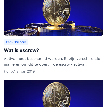
TECHNOLOGIE
Wat is escrow?
Activa moet beschermd worden. Er zijn verschillende
manieren om dit te doen. Hoe escrow activa
beschermt, leggen we uit in dit artikel. Ook leggen we
Floris
·
7 januari 2019
uit waarom