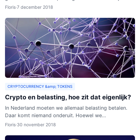
zouden organisaties ook een heel nieuw publiek
Floris
·
7 december 2018
kunnen aa
CRYPTOCURRENCY &amp; TOKENS
Crypto en belasting, hoe zit dat eigenlijk?
In Nederland moeten we allemaal belasting betalen.
Daar komt niemand onderuit. Hoewel we
cryptocurrency vaak zien als virtueel geld, is het toch
Floris
·
30 november 2018
van waarde. Als