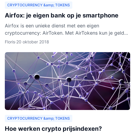
CRYPTOCURRENCY &amp; TOKENS
Airfox: je eigen bank op je smartphone
Airfox is een unieke dienst met een eigen
cryptocurrency: AirToken. Met AirTokens kun je geld
aan elkaar uitlenen, zonder tussenkomst van een bank.
Floris
·
20 oktober 2018
Dankzij de e
CRYPTOCURRENCY &amp; TOKENS
Hoe werken crypto prijsindexen?