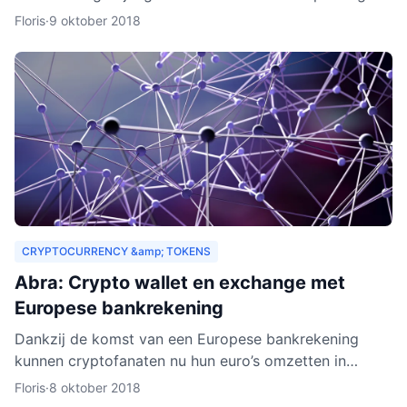
drempels aan. Er gelden bijvoorbeeld strenge regels,
Floris
·
9 oktober 2018
Zeus E
CRYPTOCURRENCY &amp; TOKENS
Abra: Crypto wallet en exchange met
Europese bankrekening
Dankzij de komst van een Europese bankrekening
kunnen cryptofanaten nu hun euro’s omzetten in
cryptogeld. Hiervoor hoeft alleen geld gestort te
Floris
·
8 oktober 2018
worden naar een