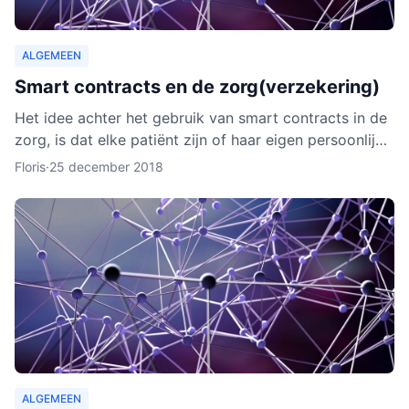
ALGEMEEN
Smart contracts en de zorg(verzekering)
Het idee achter het gebruik van smart contracts in de
zorg, is dat elke patiënt zijn of haar eigen persoonlijke
data vanaf ieder online apparaat kan inzien en b
Floris
·
25 december 2018
ALGEMEEN