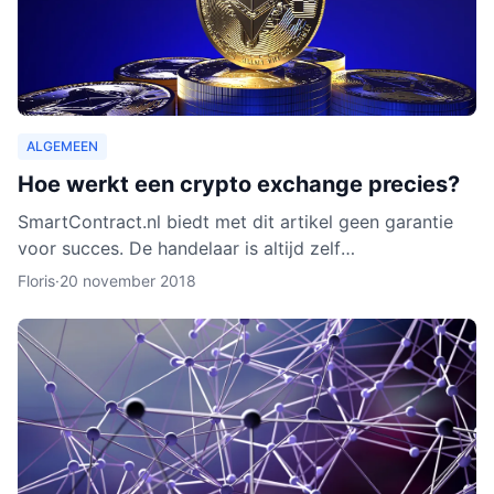
ALGEMEEN
Hoe werkt een crypto exchange precies?
SmartContract.nl biedt met dit artikel geen garantie
voor succes. De handelaar is altijd zelf
verantwoordelijk voor zijn of haar munten. Het is
Floris
·
20 november 2018
slechts een obse