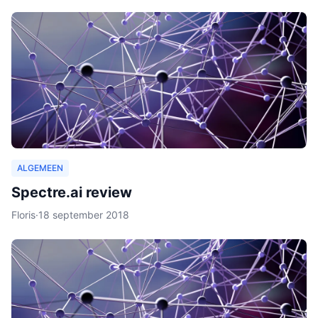
ALGEMEEN
Spectre.ai review
Floris
·
18 september 2018