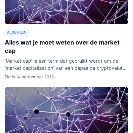
ALGEMEEN
Alles wat je moet weten over de market
cap
‘Market cap’ is een term dat gebruikt wordt om de
‘market capitalization’ van een bepaalde cryptovaluta
uit te drukken. Aan de hand van berekeningen van de
Floris
·
14 september 2018
zoge