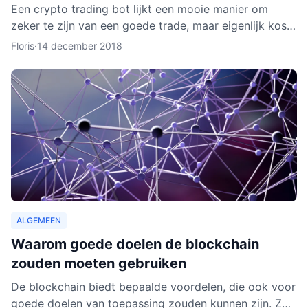
Een crypto trading bot lijkt een mooie manier om
zeker te zijn van een goede trade, maar eigenlijk kost
het instellen van een bot nog aardig wat tijd en
Floris
·
14 december 2018
moeite.
ALGEMEEN
Waarom goede doelen de blockchain
zouden moeten gebruiken
De blockchain biedt bepaalde voordelen, die ook voor
goede doelen van toepassing zouden kunnen zijn. Zo