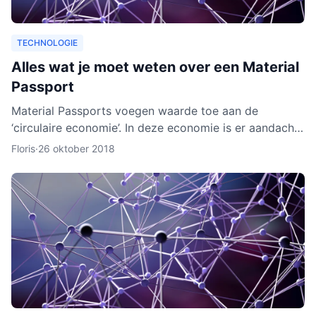
TECHNOLOGIE
Alles wat je moet weten over een Material
Passport
Material Passports voegen waarde toe aan de
‘circulaire economie’. In deze economie is er aandacht
voor het hergebruik van materialen. We gaan dan
Floris
·
26 oktober 2018
milieuvriende