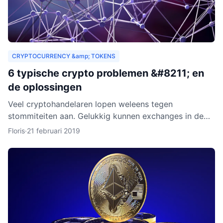
CRYPTOCURRENCY &amp; TOKENS
6 typische crypto problemen &#8211; en
de oplossingen
Veel cryptohandelaren lopen weleens tegen
stommiteiten aan. Gelukkig kunnen exchanges in de
meeste gevallen helpen. Helaas zijn er ook gevallen
Floris
·
21 februari 2019
waarin fouten je