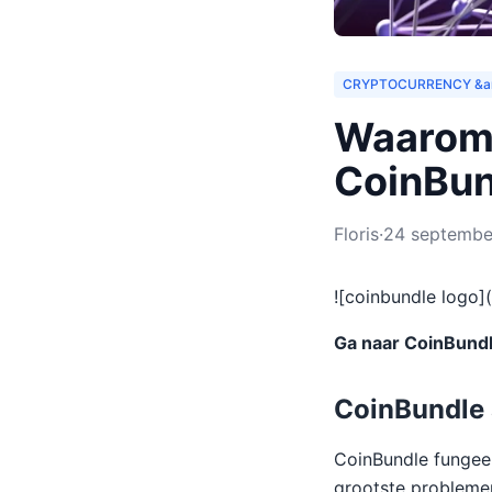
CRYPTOCURRENCY &a
Waarom 
CoinBun
Floris
·
24 septembe
![coinbundle logo
Ga naar CoinBund
CoinBundle 
CoinBundle fungeer
grootste problemen