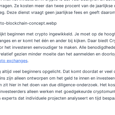
ragen. Ze kosten meer dan twee procent van de jaarlijkse
weg. Deze dienst vraagt geen jaarlijkse fees en geeft daar
ypto-blockchain-concept.webp
ijkt beginnen met crypto ingewikkeld. Je moet op de hoogt
anges en er komt het één en ander bij kijken. Daar biedt C
or het investeren eenvoudiger te maken. Alle benodigdhed
 relatief gezien minder moeite dan het aanmelden en door
pto exchanges
.
altijd veel beginners opgelicht. Dat komt doordat er veel
oins zijn alleen ontworpen om het geld te innen en investe
 zit hier in het doen van due diligence-onderzoek. Het kost
 investeerders alleen werken met goedgekeurde cryptomunt
 experts dat individuele projecten analyseert en tijd bespa