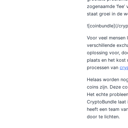
zogenaamde ‘fee’ v
staat groei in de 
![coinbundle](/cr
Voor veel mensen l
verschillende exch
oplossing voor, do
plaats en het kost
processen van
cry
Helaas worden nog 
coins zijn. Deze c
Het echte probleem
CryptoBundle laat
heeft een team van
door te lichten.