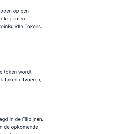
kopen op een
to kopen en
 CoinBundle Tokens.
e token wordt
k taken uitvoeren,
d in de Filipijnen.
 en de opkomende