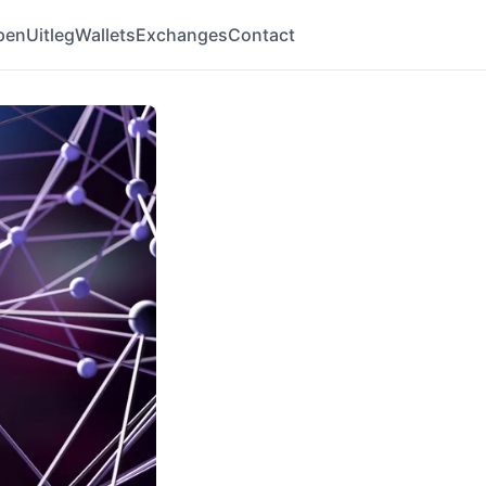
pen
Uitleg
Wallets
Exchanges
Contact