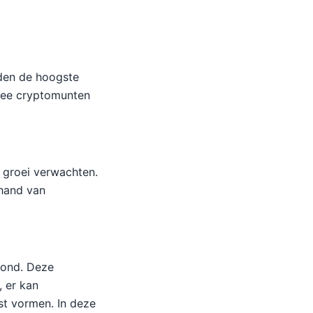
den de hoogste
twee cryptomunten
 groei verwachten.
 hand van
rond. Deze
, er kan
st vormen. In deze