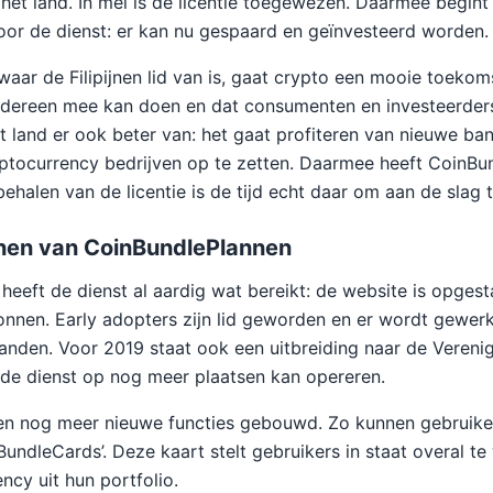
n het land. In mei is de licentie toegewezen. Daarmee begint
or de dienst: er kan nu gespaard en geïnvesteerd worden.
aar de Filipijnen lid van is, gaat crypto een mooie toeko
iedereen mee kan doen en dat consumenten en investeerder
t land er ook beter van: het gaat profiteren van nieuwe ba
ptocurrency bedrijven op te zetten. Daarmee heeft CoinBu
ehalen van de licentie is de tijd echt daar om aan de slag 
en van CoinBundlePlannen
heeft de dienst al aardig wat bereikt: de website is opgesta
nen. Early adopters zijn lid geworden en er wordt gewerk
landen. Voor 2019 staat ook een uitbreiding naar de Vereni
de dienst op nog meer plaatsen kan opereren.
en nog meer nieuwe functies gebouwd. Zo kunnen gebruike
ndleCards’. Deze kaart stelt gebruikers in staat overal te
ncy uit hun portfolio.