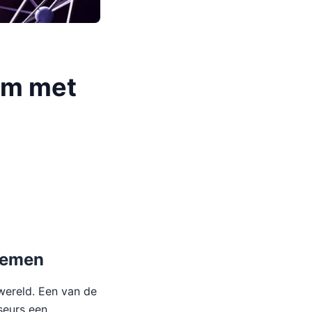
om met
blemen
wereld. Een van de
seurs een