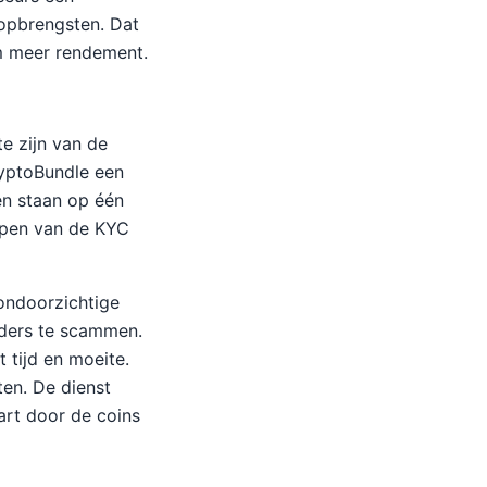
 opbrengsten. Dat
om meer rendement.
e zijn van de
ryptoBundle een
en staan op één
lopen van de KYC
 ondoorzichtige
erders te scammen.
 tijd en moeite.
en. De dienst
art door de coins