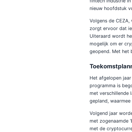
fintech industrie i
nieuw hoofdstuk vo
Volgens de CEZA, w
zorgt ervoor dat 
Uiteraard wordt he
mogelijk om er cry
geopend. Met het b
Toekomstplann
Het afgelopen jaar 
programma is begon
met verschillende 
gepland, waarmee 
Volgend jaar word
met zogenaamde ‘Bu
met de cryptocurre