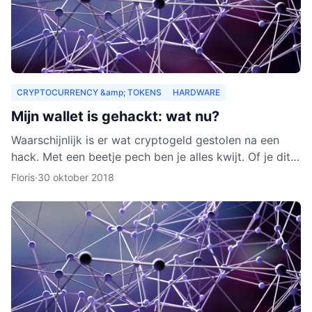
CRYPTOCURRENCY &amp; TOKENS
HARDWARE
Mijn wallet is gehackt: wat nu?
Waarschijnlijk is er wat cryptogeld gestolen na een
hack. Met een beetje pech ben je alles kwijt. Of je dit
nog terug kunt krijgen, leggen we je uit in dit arti
Floris
·
30 oktober 2018