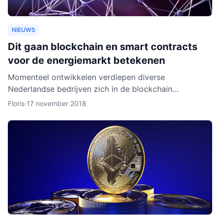
NIEUWS
Dit gaan blockchain en smart contracts
voor de energiemarkt betekenen
Momenteel ontwikkelen verdiepen diverse
Nederlandse bedrijven zich in de blockchain
technologie. Enkele daarvan, zoals BlockLab uit
Floris
·
17 november 2018
Rotterdam, testen de toepass