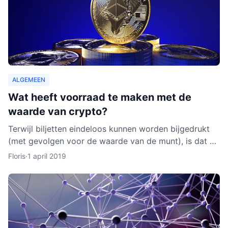
ALGEMEEN
Wat heeft voorraad te maken met de
waarde van crypto?
Terwijl biljetten eindeloos kunnen worden bijgedrukt
(met gevolgen voor de waarde van de munt), is dat bij
cryptocurrencies anders. Hoe werkt dit nu eigenlijk p
Floris
·
1 april 2019