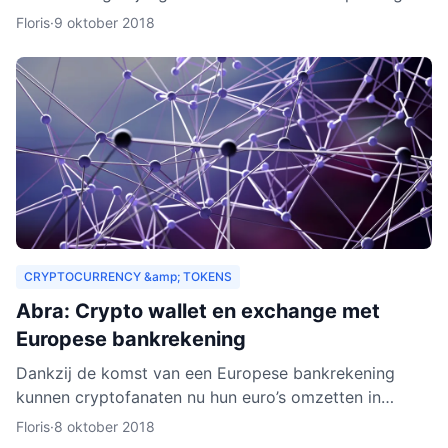
drempels aan. Er gelden bijvoorbeeld strenge regels,
Floris
·
9 oktober 2018
Zeus E
CRYPTOCURRENCY &amp; TOKENS
Abra: Crypto wallet en exchange met
Europese bankrekening
Dankzij de komst van een Europese bankrekening
kunnen cryptofanaten nu hun euro’s omzetten in
cryptogeld. Hiervoor hoeft alleen geld gestort te
Floris
·
8 oktober 2018
worden naar een