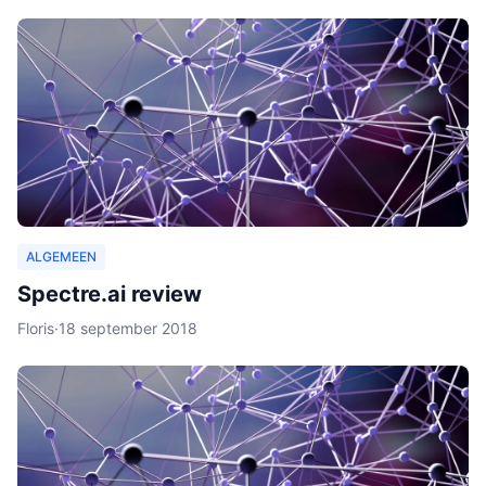
ALGEMEEN
Spectre.ai review
Floris
·
18 september 2018