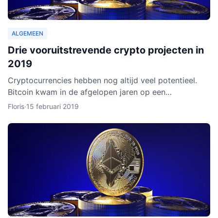
ALGEMEEN
Drie vooruitstrevende crypto projecten in
2019
Cryptocurrencies hebben nog altijd veel potentieel.
Bitcoin kwam in de afgelopen jaren op een
hoogtepunt te staan en Ethereum volgde in rap
Floris
·
15 februari 2019
tempo. Het lijkt ero