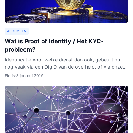
ALGEMEEN
Wat is Proof of Identity / Het KYC-
probleem?
Identificatie voor welke dienst dan ook, gebeurt nu
nog vaak via een DigiD van de overheid, of via onze
identiteitskaart. In sommige gevallen moeten we zelfs
Floris
·
3 januari 2019
ge