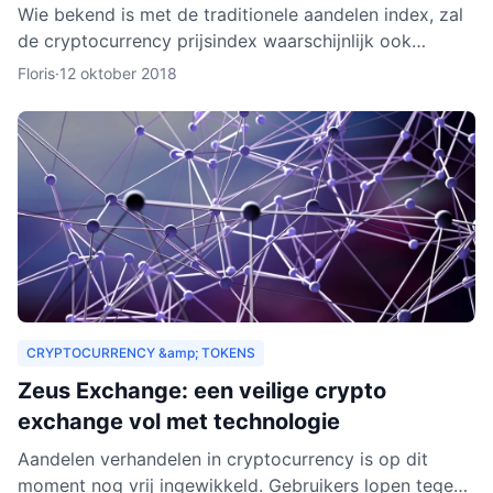
Wie bekend is met de traditionele aandelen index, zal
de cryptocurrency prijsindex waarschijnlijk ook
interessant vinden. In dit artikel behandelen we hoe
Floris
·
12 oktober 2018
een c
CRYPTOCURRENCY &amp; TOKENS
Zeus Exchange: een veilige crypto
exchange vol met technologie
Aandelen verhandelen in cryptocurrency is op dit
moment nog vrij ingewikkeld. Gebruikers lopen tegen