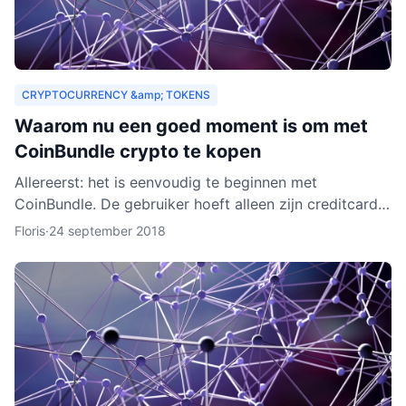
CRYPTOCURRENCY &amp; TOKENS
Waarom nu een goed moment is om met
CoinBundle crypto te kopen
Allereerst: het is eenvoudig te beginnen met
CoinBundle. De gebruiker hoeft alleen zijn creditcard
te gebruiken of bankinformatie op te geven, een paar
Floris
·
24 september 2018
vragen t