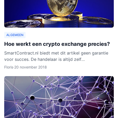
ALGEMEEN
Hoe werkt een crypto exchange precies?
SmartContract.nl biedt met dit artikel geen garantie
voor succes. De handelaar is altijd zelf
verantwoordelijk voor zijn of haar munten. Het is
Floris
·
20 november 2018
slechts een obse