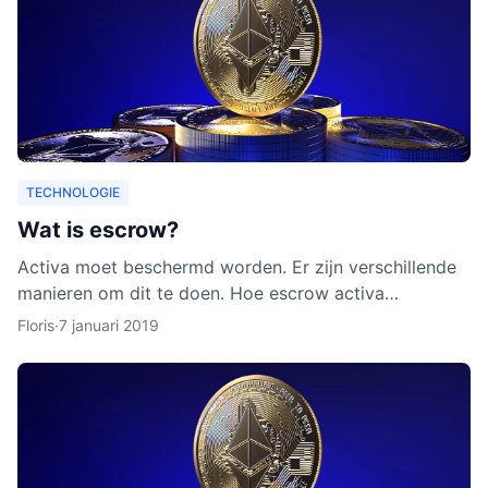
TECHNOLOGIE
Wat is escrow?
Activa moet beschermd worden. Er zijn verschillende
manieren om dit te doen. Hoe escrow activa
beschermt, leggen we uit in dit artikel. Ook leggen we
Floris
·
7 januari 2019
uit waarom