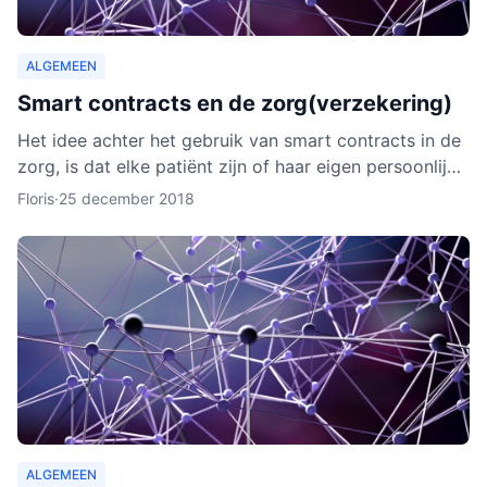
ALGEMEEN
Smart contracts en de zorg(verzekering)
Het idee achter het gebruik van smart contracts in de
zorg, is dat elke patiënt zijn of haar eigen persoonlijke
data vanaf ieder online apparaat kan inzien en b
Floris
·
25 december 2018
ALGEMEEN