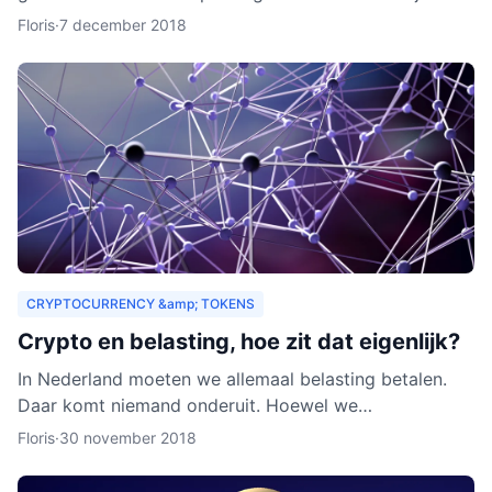
zouden organisaties ook een heel nieuw publiek
Floris
·
7 december 2018
kunnen aa
CRYPTOCURRENCY &amp; TOKENS
Crypto en belasting, hoe zit dat eigenlijk?
In Nederland moeten we allemaal belasting betalen.
Daar komt niemand onderuit. Hoewel we
cryptocurrency vaak zien als virtueel geld, is het toch
Floris
·
30 november 2018
van waarde. Als