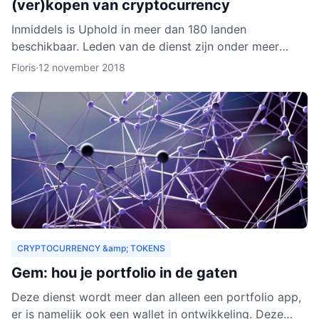
(ver)kopen van cryptocurrency
Inmiddels is Uphold in meer dan 180 landen
beschikbaar. Leden van de dienst zijn onder meer
bedrijven, ontwikkelaars, particulieren, ngo’s en non-
Floris
·
12 november 2018
profitorganisa
CRYPTOCURRENCY &amp; TOKENS
Gem: hou je portfolio in de gaten
Deze dienst wordt meer dan alleen een portfolio app,
er is namelijk ook een wallet in ontwikkeling. Deze