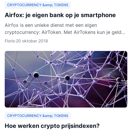
CRYPTOCURRENCY &amp; TOKENS
Airfox: je eigen bank op je smartphone
Airfox is een unieke dienst met een eigen
cryptocurrency: AirToken. Met AirTokens kun je geld
aan elkaar uitlenen, zonder tussenkomst van een bank.
Floris
·
20 oktober 2018
Dankzij de e
CRYPTOCURRENCY &amp; TOKENS
Hoe werken crypto prijsindexen?