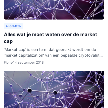
ALGEMEEN
Alles wat je moet weten over de market
cap
‘Market cap’ is een term dat gebruikt wordt om de
‘market capitalization’ van een bepaalde cryptovaluta
uit te drukken. Aan de hand van berekeningen van de
Floris
·
14 september 2018
zoge