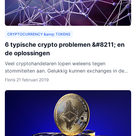
CRYPTOCURRENCY &amp; TOKENS
6 typische crypto problemen &#8211; en
de oplossingen
Veel cryptohandelaren lopen weleens tegen
stommiteiten aan. Gelukkig kunnen exchanges in de
meeste gevallen helpen. Helaas zijn er ook gevallen
Floris
·
21 februari 2019
waarin fouten je