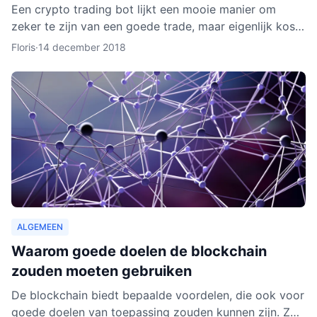
Een crypto trading bot lijkt een mooie manier om
zeker te zijn van een goede trade, maar eigenlijk kost
het instellen van een bot nog aardig wat tijd en
Floris
·
14 december 2018
moeite.
ALGEMEEN
Waarom goede doelen de blockchain
zouden moeten gebruiken
De blockchain biedt bepaalde voordelen, die ook voor
goede doelen van toepassing zouden kunnen zijn. Zo