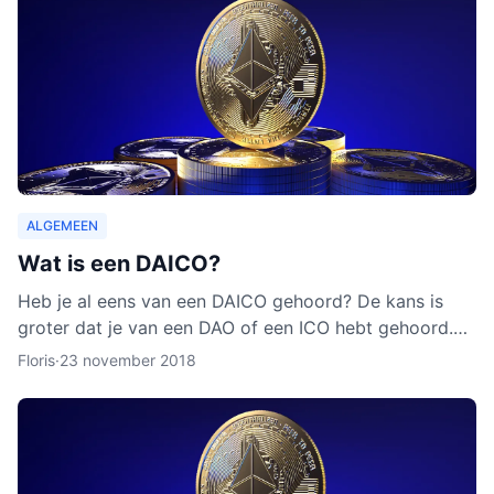
ALGEMEEN
Wat is een DAICO?
Heb je al eens van een DAICO gehoord? De kans is
groter dat je van een DAO of een ICO hebt gehoord.
Hoewel het concept van DAICO nog nooit is ingezet,
Floris
·
23 november 2018
zijn er w