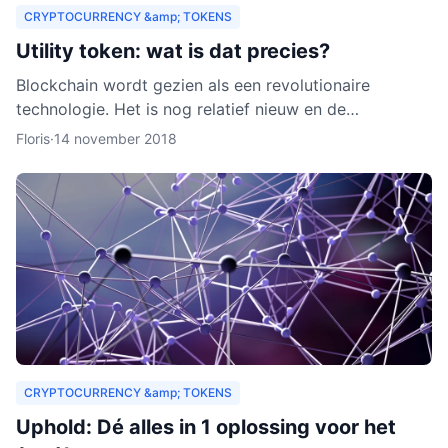
CRYPTOCURRENCY &amp; TOKENS
Utility token: wat is dat precies?
Blockchain wordt gezien als een revolutionaire
technologie. Het is nog relatief nieuw en de
verwachting is dat het zich de komende jaren verder
Floris
·
14 november 2018
zal ontwikkelen.
CRYPTOCURRENCY &amp; TOKENS
Uphold: Dé alles in 1 oplossing voor het