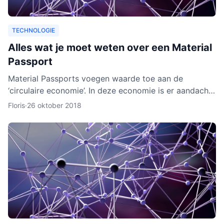
TECHNOLOGIE
Alles wat je moet weten over een Material
Passport
Material Passports voegen waarde toe aan de
‘circulaire economie’. In deze economie is er aandacht
voor het hergebruik van materialen. We gaan dan
Floris
·
26 oktober 2018
milieuvriende