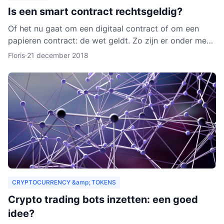
Is een smart contract rechtsgeldig?
Of het nu gaat om een digitaal contract of om een
papieren contract: de wet geldt. Zo zijn er onder meer
regels over de privacy van de deelnemers aan het
Floris
·
21 december 2018
contra
CRYPTOCURRENCY &amp; TOKENS
Crypto trading bots inzetten: een goed
idee?