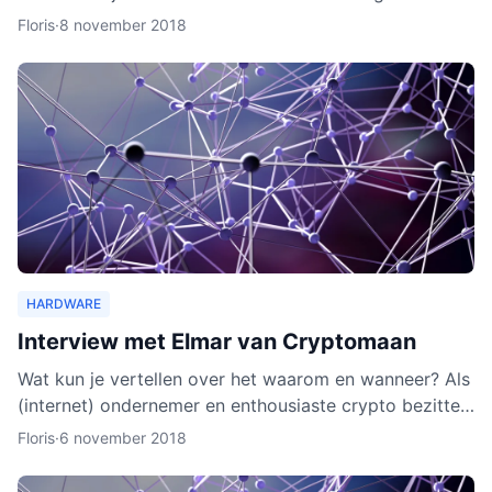
wallet gaat verschillende cryptocurrencies en token
Floris
·
8 november 2018
ond
HARDWARE
Interview met Elmar van Cryptomaan
Wat kun je vertellen over het waarom en wanneer? Als
(internet) ondernemer en enthousiaste crypto bezitter
was het een logische keuze om de webshop te
Floris
·
6 november 2018
beginnen.