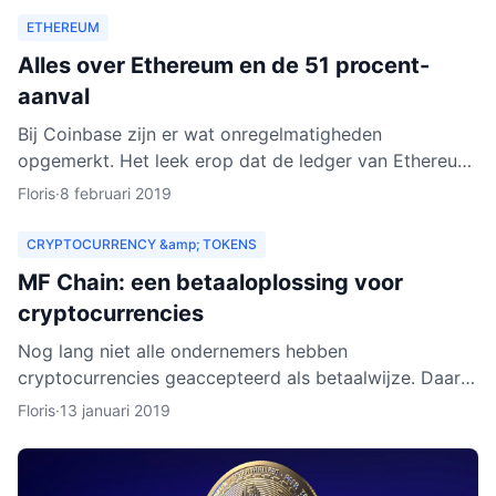
ETHEREUM
Alles over Ethereum en de 51 procent-
aanval
Bij Coinbase zijn er wat onregelmatigheden
opgemerkt. Het leek erop dat de ledger van Ethereum
Classic werd herschreven. Dat zou betekenen dat
Floris
·
8 februari 2019
personen met kwad
CRYPTOCURRENCY &amp; TOKENS
MF Chain: een betaaloplossing voor
cryptocurrencies
Nog lang niet alle ondernemers hebben
cryptocurrencies geaccepteerd als betaalwijze. Daar
wil MF Chain een verandering in maken. Het bedrijf wil
Floris
·
13 januari 2019
onder meer ontw