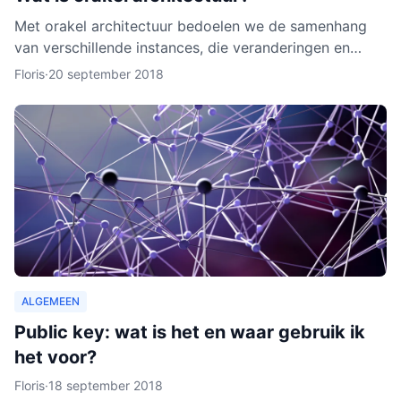
Met orakel architectuur bedoelen we de samenhang
van verschillende instances, die veranderingen en
activiteiten in het netwerk noteren. Een orakel is erg
Floris
·
20 september 2018
belang
ALGEMEEN
Public key: wat is het en waar gebruik ik
het voor?
Floris
·
18 september 2018