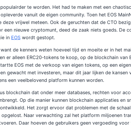
populairder te worden. Het had te maken met een chaotisc
 opleverde vanuit de eigen community. Toen het EOS Main
te deze vrijwel meteen. Ook de geruchten dat de CTO bezi
or een nieuwe cryptomunt, deed de zaak niets goeds. De c
gie in
EOS
wordt gestopt.
 want de kenners weten hoeveel tijd en moeite er in het mai
en er alleen ERC20-tokens te koop, op de blockchain van 
tartte EOS met de verkoop van eigen tokens, op een eigen
en gewacht met investeren, maar dit jaar lijken de kansen 
ens een veelbelovend platform kunnen worden.
us blockchain dat onder meer databases, rechten voor acc
nbrengt. Op die manier kunnen blockchain applicaties en s
 ontwikkeld. Het zorgt ervoor dat problemen met de schaa
opgelost. Naar verwachting zal het platform miljoenen tra
voeren. Daar hoeven de gebruikers geen vergoeding voor t