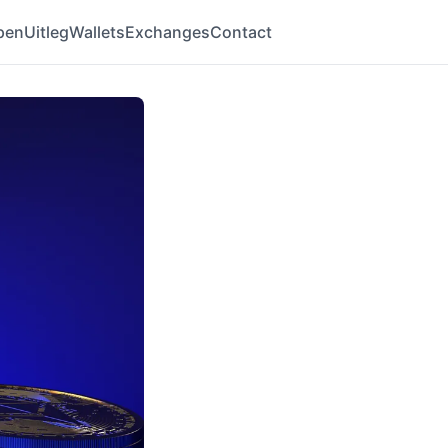
pen
Uitleg
Wallets
Exchanges
Contact