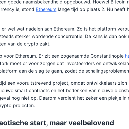
 een goede naamsbekendheid opgebouwd. Hoewel Bitcoin no
rrency is, stond
Ethereum
lange tijd op plaats 2. Nu heeft
.
 er wel wat nadelen aan Ethereum. Zo is het platform verou
teeds sterker wordende concurrentie. De kans is dan ook r
sten van de crypto zakt.
op voor Ethereum. Er zit een zogenaamde Constantinople
h
ork moet er voor zorgen dat investeerders en ontwikkelaar
platform aan de slag te gaan, zodat de schalingsprobleme
tijd een vooruitstrevend project, omdat ontwikkelaars zich 
ieuwe smart contracts en het bedenken van nieuwe dienste
eval nog niet op. Daarom verdient het zeker een plekje in o
rypto projecten.
aotische start, maar veelbelovend