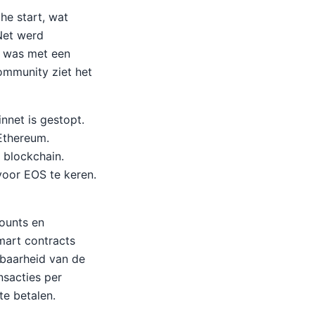
he start, wat
Net werd
g was met een
ommunity ziet het
nnet is gestopt.
Ethereum.
 blockchain.
voor EOS te keren.
ounts en
mart contracts
lbaarheid van de
nsacties per
e betalen.