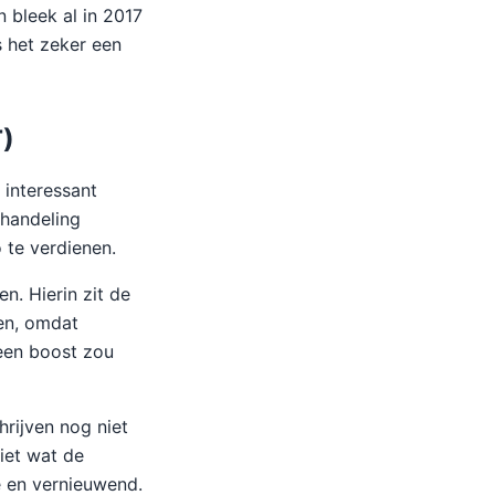
 bleek al in 2017
 het zeker een
T)
interessant
 handeling
o te verdienen.
n. Hierin zit de
en, omdat
een boost zou
rijven nog niet
iet wat de
e en vernieuwend.