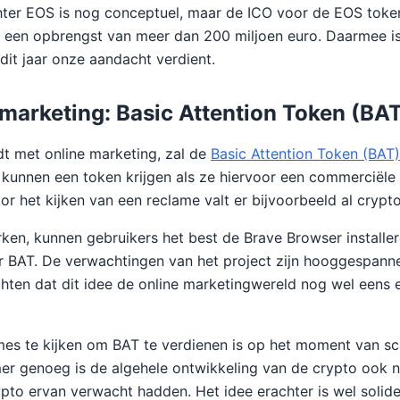
ter EOS is nog conceptuel, maar de ICO voor de EOS token
 een opbrengst van meer dan 200 miljoen euro. Daarmee is
dit jaar onze aandacht verdient.
 marketing: Basic Attention Token (BA
t met online marketing, zal de
Basic Attention Token (BAT)
 kunnen een token krijgen als ze hiervoor een commerciële
voor het kijken van een reclame valt er bijvoorbeeld al crypt
ken, kunnen gebruikers het best de Brave Browser installere
r BAT. De verwachtingen van het project zijn hooggespann
ten dat dit idee de online marketingwereld nog wel eens 
es te kijken om BAT te verdienen is op het moment van sch
r genoeg is de algehele ontwikkeling van de crypto ook n
ypto ervan verwacht hadden. Het idee erachter is wel solid