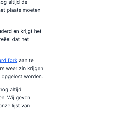
g altijd de
 het plaats moeten
derd en krijgt het
eëel dat het
ard fork
aan te
s weer zin krijgen
n opgelost worden.
nog altijd
n. Wij geven
nze lijst van