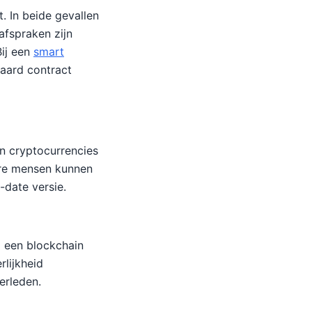
. In beide gevallen
afspraken zijn
ij een
smart
daard contract
n cryptocurrencies
ere mensen kunnen
-date versie.
ij een blockchain
rlijkheid
erleden.