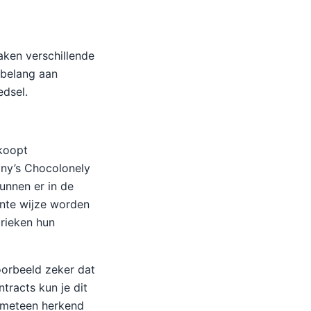
aken verschillende
 belang aan
edsel.
 koopt
Tony’s Chocolonely
unnen er in de
ante wijze worden
brieken hun
oorbeeld zeker dat
tracts kun je dit
g meteen herkend