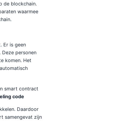
p de blockchain.
pparaten waarmee
hain.
. Er is geen
r. Deze personen
 te komen. Het
 automatisch
n smart contract
eling code
kkelen. Daardoor
ort samengevat zijn