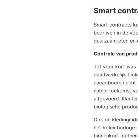
Smart contr
Smart contracts ko
bedrijven in de vo
duurzaam eten en d
Controle van pro
Tot voor kort was 
daadwerkelijk biol
cacaoboeren echt g
nabije toekomst v
uitgevoerd. Klante
biologische produc
Ook de kledingindu
het Rolex horloge 
binnenkort meteen