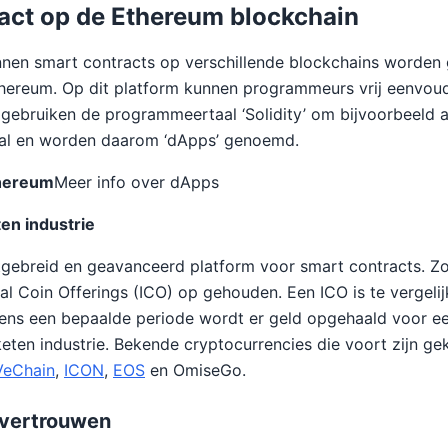
act op de Ethereum blockchain
nen smart contracts op verschillende blockchains worden
hereum. Op dit platform kunnen programmeurs vrij eenvoud
gebruiken de programmeertaal ‘Solidity’ om bijvoorbeeld 
aal en worden daarom ‘dApps’ genoemd.
thereum
Meer info over dApps
ten industrie
itgebreid en geavanceerd platform voor smart contracts. 
ial Coin Offerings (ICO) op gehouden. Een ICO is te vergeli
ens een bepaalde periode wordt er geld opgehaald voor ee
keten industrie. Bekende cryptocurrencies die voort zijn g
VeChain
,
ICON
,
EOS
en OmiseGo.
 vertrouwen