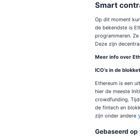
Smart contr
Op dit moment kun
de bekendste is Et
programmeren. Ze 
Deze zijn decentr
Meer info over E
ICO’s in de blokke
Ethereum is een u
hier de meeste Init
crowdfunding. Tijd
de fintech en blok
zijn onder andere
Gebaseerd op