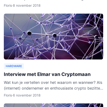
wallet gaat verschillende cryptocurrencies en token
Floris
·
8 november 2018
ond
HARDWARE
Interview met Elmar van Cryptomaan
Wat kun je vertellen over het waarom en wanneer? Als
(internet) ondernemer en enthousiaste crypto bezitter
was het een logische keuze om de webshop te
Floris
·
6 november 2018
beginnen.