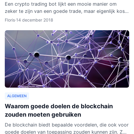
Een crypto trading bot lijkt een mooie manier om
zeker te zijn van een goede trade, maar eigenlijk kost
het instellen van een bot nog aardig wat tijd en
Floris
·
14 december 2018
moeite.
ALGEMEEN
Waarom goede doelen de blockchain
zouden moeten gebruiken
De blockchain biedt bepaalde voordelen, die ook voor
goede doelen van toepassing zouden kunnen zijn. Zo