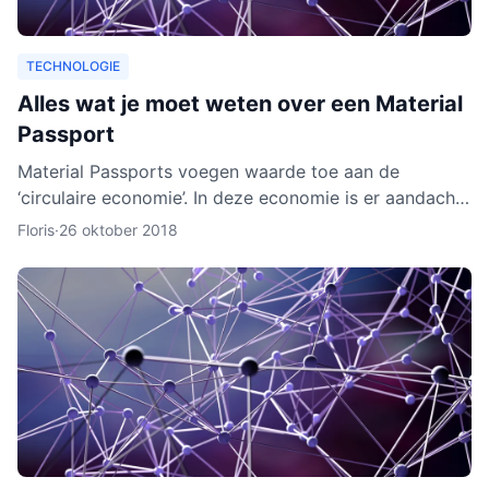
TECHNOLOGIE
Alles wat je moet weten over een Material
Passport
Material Passports voegen waarde toe aan de
‘circulaire economie’. In deze economie is er aandacht
voor het hergebruik van materialen. We gaan dan
Floris
·
26 oktober 2018
milieuvriende