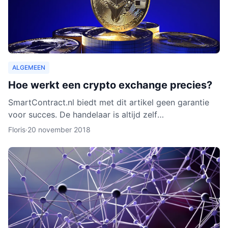
ALGEMEEN
Hoe werkt een crypto exchange precies?
SmartContract.nl biedt met dit artikel geen garantie
voor succes. De handelaar is altijd zelf
verantwoordelijk voor zijn of haar munten. Het is
Floris
·
20 november 2018
slechts een obse