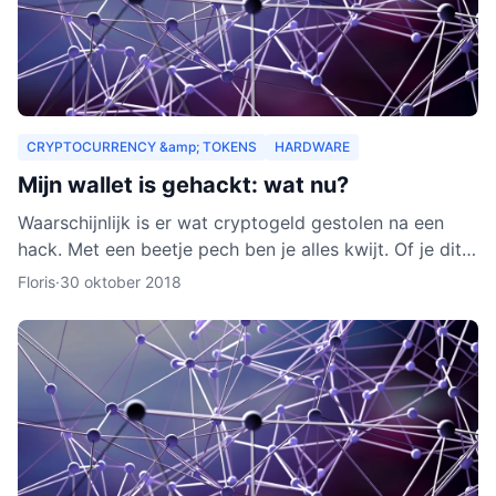
CRYPTOCURRENCY &amp; TOKENS
HARDWARE
Mijn wallet is gehackt: wat nu?
Waarschijnlijk is er wat cryptogeld gestolen na een
hack. Met een beetje pech ben je alles kwijt. Of je dit
nog terug kunt krijgen, leggen we je uit in dit arti
Floris
·
30 oktober 2018