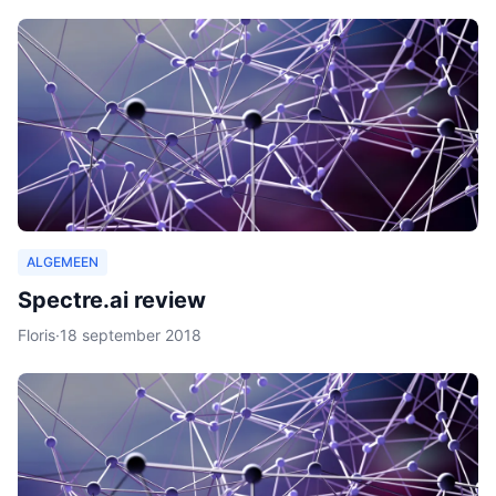
ALGEMEEN
Spectre.ai review
Floris
·
18 september 2018