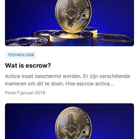
TECHNOLOGIE
Wat is escrow?
Activa moet beschermd worden. Er zijn verschillende
manieren om dit te doen. Hoe escrow activa
beschermt, leggen we uit in dit artikel. Ook leggen we
Floris
·
7 januari 2019
uit waarom