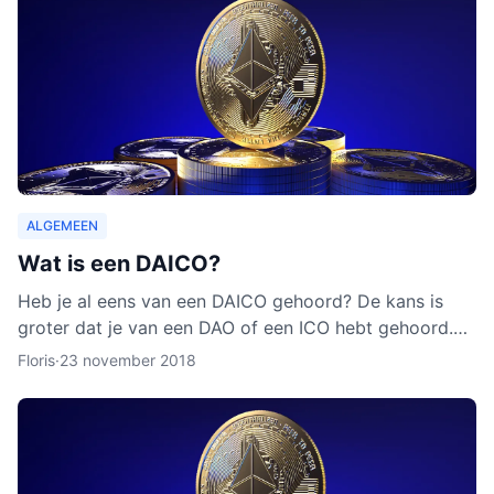
ALGEMEEN
Wat is een DAICO?
Heb je al eens van een DAICO gehoord? De kans is
groter dat je van een DAO of een ICO hebt gehoord.
Hoewel het concept van DAICO nog nooit is ingezet,
Floris
·
23 november 2018
zijn er w