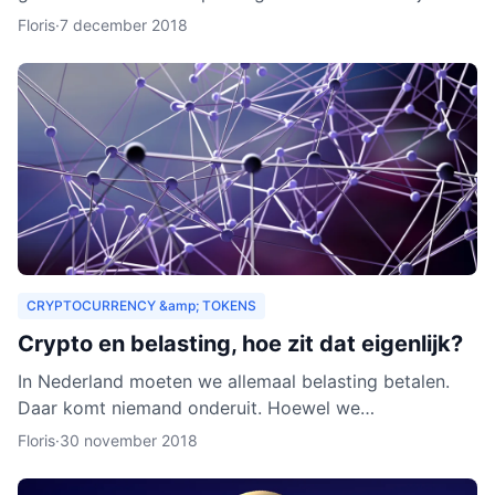
zouden organisaties ook een heel nieuw publiek
Floris
·
7 december 2018
kunnen aa
CRYPTOCURRENCY &amp; TOKENS
Crypto en belasting, hoe zit dat eigenlijk?
In Nederland moeten we allemaal belasting betalen.
Daar komt niemand onderuit. Hoewel we
cryptocurrency vaak zien als virtueel geld, is het toch
Floris
·
30 november 2018
van waarde. Als