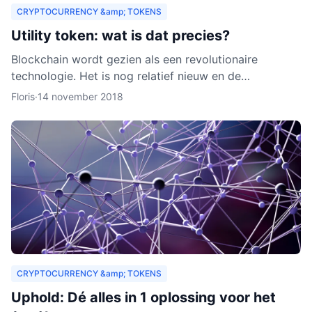
CRYPTOCURRENCY &amp; TOKENS
Utility token: wat is dat precies?
Blockchain wordt gezien als een revolutionaire
technologie. Het is nog relatief nieuw en de
verwachting is dat het zich de komende jaren verder
Floris
·
14 november 2018
zal ontwikkelen.
CRYPTOCURRENCY &amp; TOKENS
Uphold: Dé alles in 1 oplossing voor het