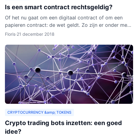
Is een smart contract rechtsgeldig?
Of het nu gaat om een digitaal contract of om een
papieren contract: de wet geldt. Zo zijn er onder meer
regels over de privacy van de deelnemers aan het
Floris
·
21 december 2018
contra
CRYPTOCURRENCY &amp; TOKENS
Crypto trading bots inzetten: een goed
idee?