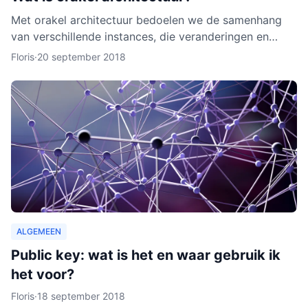
Met orakel architectuur bedoelen we de samenhang
van verschillende instances, die veranderingen en
activiteiten in het netwerk noteren. Een orakel is erg
Floris
·
20 september 2018
belang
ALGEMEEN
Public key: wat is het en waar gebruik ik
het voor?
Floris
·
18 september 2018