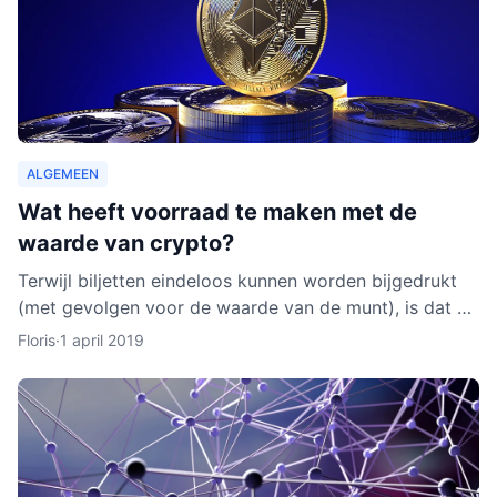
ALGEMEEN
Wat heeft voorraad te maken met de
waarde van crypto?
Terwijl biljetten eindeloos kunnen worden bijgedrukt
(met gevolgen voor de waarde van de munt), is dat bij
cryptocurrencies anders. Hoe werkt dit nu eigenlijk p
Floris
·
1 april 2019