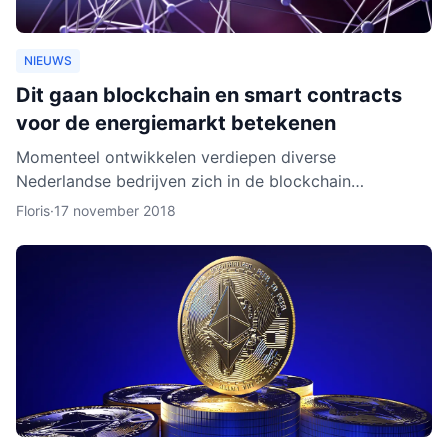
NIEUWS
Dit gaan blockchain en smart contracts
voor de energiemarkt betekenen
Momenteel ontwikkelen verdiepen diverse
Nederlandse bedrijven zich in de blockchain
technologie. Enkele daarvan, zoals BlockLab uit
Floris
·
17 november 2018
Rotterdam, testen de toepass