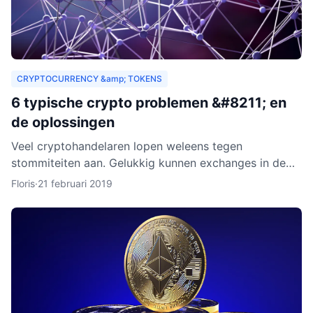
CRYPTOCURRENCY &amp; TOKENS
6 typische crypto problemen &#8211; en
de oplossingen
Veel cryptohandelaren lopen weleens tegen
stommiteiten aan. Gelukkig kunnen exchanges in de
meeste gevallen helpen. Helaas zijn er ook gevallen
Floris
·
21 februari 2019
waarin fouten je