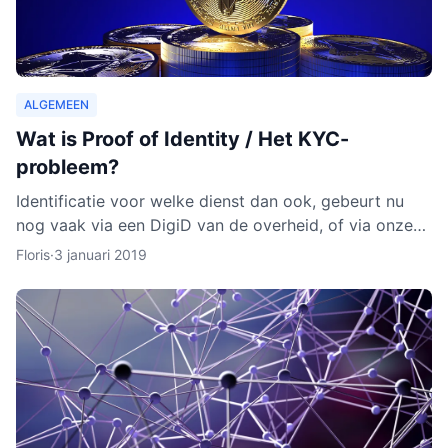
ALGEMEEN
Wat is Proof of Identity / Het KYC-
probleem?
Identificatie voor welke dienst dan ook, gebeurt nu
nog vaak via een DigiD van de overheid, of via onze
identiteitskaart. In sommige gevallen moeten we zelfs
Floris
·
3 januari 2019
ge