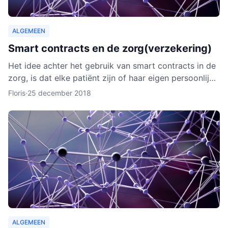
ALGEMEEN
Smart contracts en de zorg(verzekering)
Het idee achter het gebruik van smart contracts in de
zorg, is dat elke patiënt zijn of haar eigen persoonlijke
data vanaf ieder online apparaat kan inzien en b
Floris
·
25 december 2018
ALGEMEEN