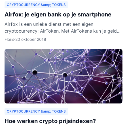
CRYPTOCURRENCY &amp; TOKENS
Airfox: je eigen bank op je smartphone
Airfox is een unieke dienst met een eigen
cryptocurrency: AirToken. Met AirTokens kun je geld
aan elkaar uitlenen, zonder tussenkomst van een bank.
Floris
·
20 oktober 2018
Dankzij de e
CRYPTOCURRENCY &amp; TOKENS
Hoe werken crypto prijsindexen?