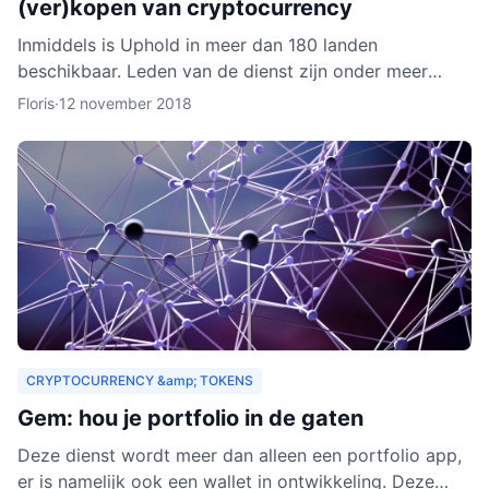
(ver)kopen van cryptocurrency
Inmiddels is Uphold in meer dan 180 landen
beschikbaar. Leden van de dienst zijn onder meer
bedrijven, ontwikkelaars, particulieren, ngo’s en non-
Floris
·
12 november 2018
profitorganisa
CRYPTOCURRENCY &amp; TOKENS
Gem: hou je portfolio in de gaten
Deze dienst wordt meer dan alleen een portfolio app,
er is namelijk ook een wallet in ontwikkeling. Deze