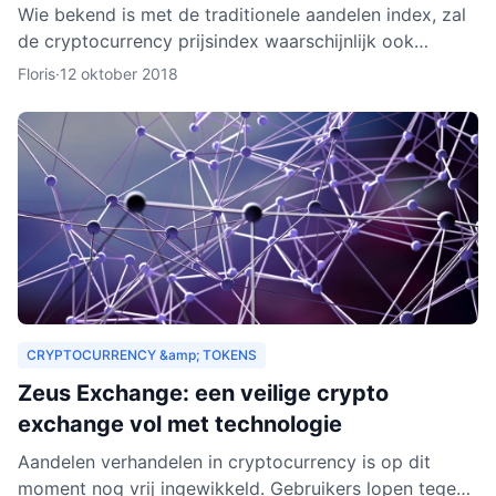
Wie bekend is met de traditionele aandelen index, zal
de cryptocurrency prijsindex waarschijnlijk ook
interessant vinden. In dit artikel behandelen we hoe
Floris
·
12 oktober 2018
een c
CRYPTOCURRENCY &amp; TOKENS
Zeus Exchange: een veilige crypto
exchange vol met technologie
Aandelen verhandelen in cryptocurrency is op dit
moment nog vrij ingewikkeld. Gebruikers lopen tegen