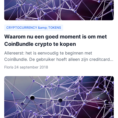
CRYPTOCURRENCY &amp; TOKENS
Waarom nu een goed moment is om met
CoinBundle crypto te kopen
Allereerst: het is eenvoudig te beginnen met
CoinBundle. De gebruiker hoeft alleen zijn creditcard
te gebruiken of bankinformatie op te geven, een paar
Floris
·
24 september 2018
vragen t