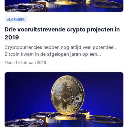
ALGEMEEN
Drie vooruitstrevende crypto projecten in
2019
Cryptocurrencies hebben nog altijd veel potentieel.
Bitcoin kwam in de afgelopen jaren op een
hoogtepunt te staan en Ethereum volgde in rap
Floris
·
15 februari 2019
tempo. Het lijkt ero