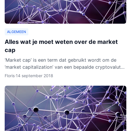
ALGEMEEN
Alles wat je moet weten over de market
cap
‘Market cap’ is een term dat gebruikt wordt om de
‘market capitalization’ van een bepaalde cryptovaluta
uit te drukken. Aan de hand van berekeningen van de
Floris
·
14 september 2018
zoge