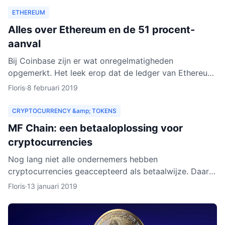
ETHEREUM
Alles over Ethereum en de 51 procent-
aanval
Bij Coinbase zijn er wat onregelmatigheden
opgemerkt. Het leek erop dat de ledger van Ethereum
Classic werd herschreven. Dat zou betekenen dat
Floris
·
8 februari 2019
personen met kwad
CRYPTOCURRENCY &amp; TOKENS
MF Chain: een betaaloplossing voor
cryptocurrencies
Nog lang niet alle ondernemers hebben
cryptocurrencies geaccepteerd als betaalwijze. Daar
wil MF Chain een verandering in maken. Het bedrijf wil
Floris
·
13 januari 2019
onder meer ontw