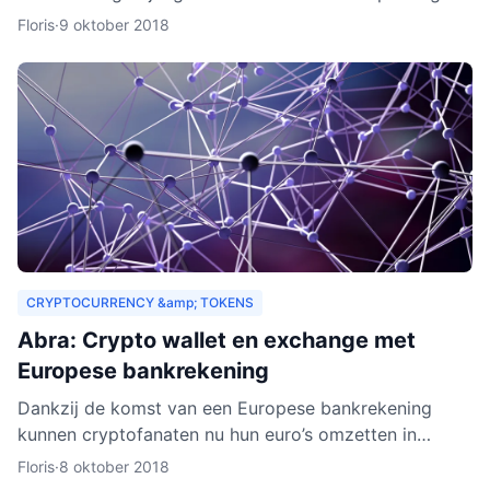
drempels aan. Er gelden bijvoorbeeld strenge regels,
Floris
·
9 oktober 2018
Zeus E
CRYPTOCURRENCY &amp; TOKENS
Abra: Crypto wallet en exchange met
Europese bankrekening
Dankzij de komst van een Europese bankrekening
kunnen cryptofanaten nu hun euro’s omzetten in
cryptogeld. Hiervoor hoeft alleen geld gestort te
Floris
·
8 oktober 2018
worden naar een