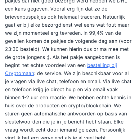
pakjes dat niet goed bezorgd werd hebben we DHL
een kans gegeven. Vooral erg fijn dat ze de
brievenbuspakjes ook helemaal traceren. Natuurlijk
gaat er bij elke bezorgdienst wel eens wat fout maar
we zijn momenteel erg tevreden. In 99,4% van de
gevallen komen de pakjes de volgende dag aan (voor
23:30 besteld). We kunnen hierin dus prima mee met
de grote jongens ;). Als het pakje aangekomen is
begint het echte voordeel van een
bestelling bij
Cryptomaan
: de service. We zijn beschikbaar voor al
je vragen via live chat, telefoon en email. Via live chat
en telefoon krijg je direct hulp en via email vaak
binnen 1-2 uur een reactie. We hebben echte kennis in
huis over de producten en crypto/blockchain. We
sturen geen automatische antwoorden op basis van
sleutelwoorden die je in je bericht hebt staan. Elke
vraag wordt echt door iemand gelezen. Persoonlijk
vind ik het erg vervelend als je al veel hebt