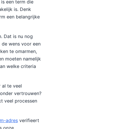
is een term die
kelijk is. Denk
erm een belangrijke
n. Dat is nu nog
it de wens voor een
rken te omarmen,
jen moeten namelijk
n welke criteria
 al te veel
zonder vertrouwen?
ckt veel processen
um-adres
verifieert
us onze