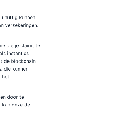
u nuttig kunnen
van verzekeringen.
e die je claimt te
als instanties
t de blockchain
s, die kunnen
, het
ren door te
t, kan deze de