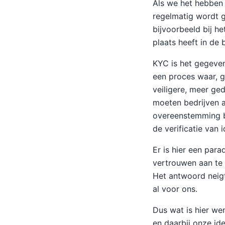
Als we het hebben 
regelmatig wordt ge
bijvoorbeeld bij he
plaats heeft in de
KYC is het gegeven
een proces waar, g
veiligere, meer ge
moeten bedrijven a
overeenstemming be
de verificatie van 
Er is hier een par
vertrouwen aan te 
Het antwoord neigt 
al voor ons.
Dus wat is hier we
en daarbij onze id