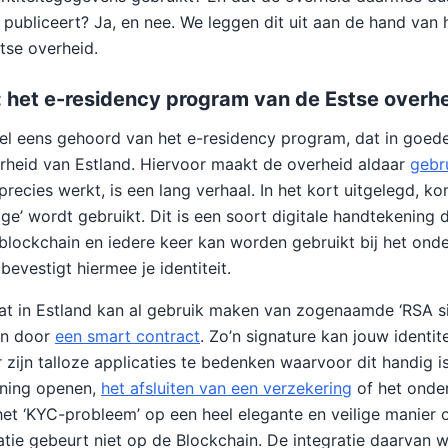
ubliceert? Ja, en nee. We leggen dit uit aan de hand van 
tse overheid.
 het e-residency program van de Estse overh
el eens gehoord van het e-residency program, dat in goed
rheid van Estland. Hiervoor maakt de overheid aldaar
gebr
 precies werkt, is een lang verhaal. In het kort uitgelegd, k
nage’ wordt gebruikt. Dit is een soort digitale handtekening 
lockchain en iedere keer kan worden gebruikt bij het ond
bevestigt hiermee je identiteit.
at in Estland kan al gebruik maken van zogenaamde ‘RSA sig
en door
een smart contract
. Zo’n signature kan jouw identit
 zijn talloze applicaties te bedenken waarvoor dit handig i
ening openen,
het afsluiten van een verzekering
of het onde
 het ‘KYC-probleem’ op een heel elegante en veilige manier
atie gebeurt niet op de Blockchain. De integratie daarvan w