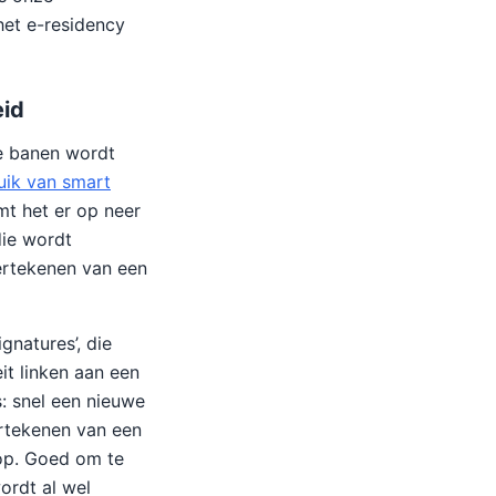
het e-residency
eid
e banen wordt
uik van smart
omt het er op neer
die wordt
ertekenen van een
natures’, die
eit linken aan een
s: snel een nieuwe
rtekenen van een
 op. Goed om te
ordt al wel