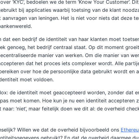
over ‘KYC’, bedoelen we de term ‘Know Your Customer’. Dit 
bruikt bij applicaties waarbij toetsing van de klant noodza
t aanvragen van leningen. Het is niet voor niets dat deze t
 bankenwereld.
 dat een bedrijf de identiteit van haar klanten moet toetse
ek genoeg, het bedrijf centraal staat. Op dit moment groe
decentraliseerde manier van werken. Om die manier van we
ccepteren dat het proces iets complexer wordt. Alle parti
reiken over hoe de persoonlijke data gebruikt wordt en aa
identiteit moet voldoen.
adox: de identiteit moet geaccepteerd worden, zonder dat er
pas moet komen. Hoe kun je nu een identiteit accepteren 
naar: ‘niet’, maar feitelijk doen we dit al: de overheid che
nselijk? Willen we dat de overheid bijvoorbeeld ons
Ethere
entiteitsgegevens gebruikt? En dat de overheid daarmee d