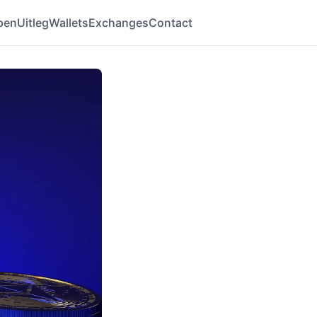
pen
Uitleg
Wallets
Exchanges
Contact