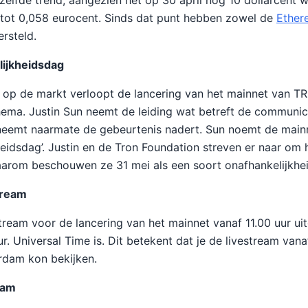
elfde trend, aangezien het op 30 april nog 10 dollarcent 
 tot 0,058 eurocent. Sinds dat punt hebben zowel de
Ether
rsteld.
lijkheidsdag
 op de markt verloopt de lancering van het mainnet van T
ema. Justin Sun neemt de leiding wat betreft de communic
neemt naarmate de gebeurtenis nadert. Sun noemt de mainn
heidsdag’. Justin en de Tron Foundation streven er naar om 
aarom beschouwen ze 31 mei als een soort onafhankelijkhe
tream
stream voor de lancering van het mainnet vanaf 11.00 uur ui
ur. Universal Time is. Dit betekent dat je de livestream vana
rdam kon bekijken.
eam