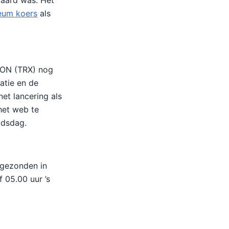
waard was. Het
eum koers
als
RON (TRX) nog
atie en de
et lancering als
het web te
idsdag.
tgezonden in
f 05.00 uur ’s