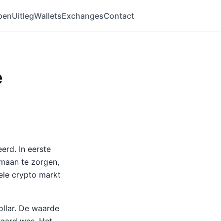
pen
Uitleg
Wallets
Exchanges
Contact
e
erd. In eerste
 maan te zorgen,
ele crypto markt
ollar. De waarde