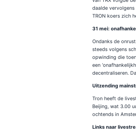
van TRX volgde dez
daalde vervolgens
TRON koers zich he
31 mei: onafhanke
Ondanks de onrust
steeds volgens sch
opwinding die toe
een ‘onafhankelijk
decentraliseren. D
Uitzending mains
Tron heeft de live
Beijing, wat 3.00 u
ochtends in Amste
Links naar livestr