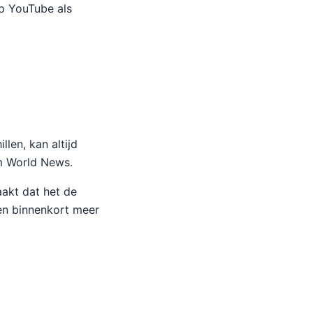
op YouTube als
llen, kan altijd
um World News.
akt dat het de
gen binnenkort meer