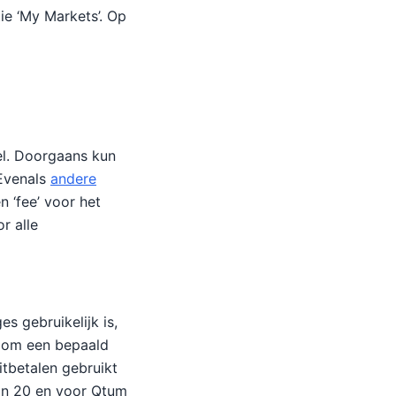
ie ‘My Markets’. Op
el. Doorgaans kun
 Evenals
andere
n ‘fee’ voor het
r alle
 gebruikelijk is,
l om een bepaald
itbetalen gebruikt
van 20 en voor Qtum