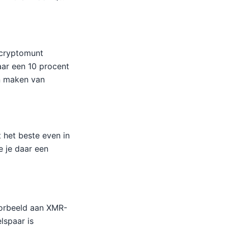
n cryptomunt
jaar een 10 procent
an maken van
 het beste even in
e je daar een
oorbeeld aan XMR-
lspaar is