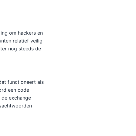
eling om hackers en
ten relatief veilig
ter nog steeds de
at functioneert als
oord een code
p de exchange
 wachtwoorden