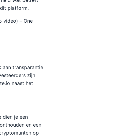
rheid wat betreft
it platform.
o video) – One
k aan transparantie
esteerders zijn
te.io naast het
 dien je een
 onthouden en een
 cryptomunten op