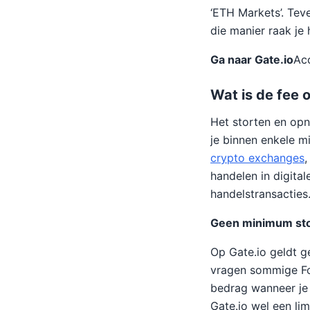
‘ETH Markets’. Tev
die manier raak je
Ga naar Gate.io
Ac
Wat is de fee 
Het storten en op
je binnen enkele 
crypto exchanges
,
handelen in digital
handelstransacties
Geen minimum sto
Op Gate.io geldt g
vragen sommige Fo
bedrag wanneer je 
Gate.io wel een li