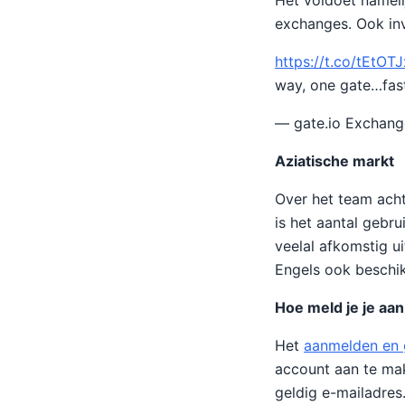
Het voldoet nameli
exchanges. Ook inv
https://t.co/tEtOT
way, one gate…fas
— gate.io Exchang
Aziatische markt
Over het team acht
is het aantal gebr
veelal afkomstig ui
Engels ook beschik
Hoe meld je je aan
Het
aanmelden en g
account aan te mak
geldig e-mailadres