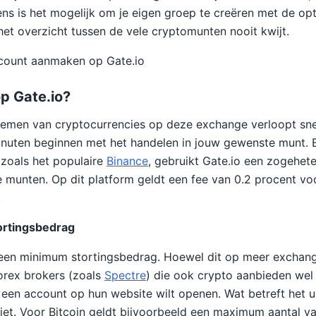
ens is het mogelijk om je eigen groep te creëren met de opt
 het overzicht tussen de vele cryptomunten nooit kwijt.
count aanmaken op Gate.io
op Gate.io?
nemen van cryptocurrencies op deze exchange verloopt sn
minuten beginnen met het handelen in jouw gewenste munt.
 zoals het populaire
Binance
, gebruikt Gate.io een zogehete
e munten. Op dit platform geldt een fee van 0.2 procent voo
.
rtingsbedrag
een minimum stortingsbedrag. Hoewel dit op meer exchanges
rex brokers (zoals
Spectre
) die ook crypto aanbieden we
een account op hun website wilt openen. Wat betreft het u
miet. Voor Bitcoin geldt bijvoorbeeld een maximum aantal 