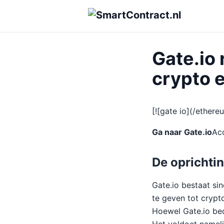
Gate.io
crypto 
[![gate io](/ether
Ga naar Gate.io
Ac
De oprichtin
Gate.io bestaat si
te geven tot crypto
Hoewel Gate.io bed