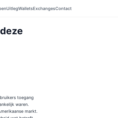
pen
Uitleg
Wallets
Exchanges
Contact
 deze
bruikers toegang
ankelijk waren.
 Amerikaanse markt.