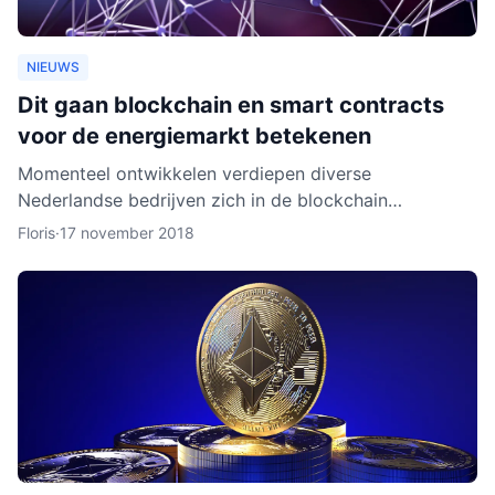
NIEUWS
Dit gaan blockchain en smart contracts
voor de energiemarkt betekenen
Momenteel ontwikkelen verdiepen diverse
Nederlandse bedrijven zich in de blockchain
technologie. Enkele daarvan, zoals BlockLab uit
Floris
·
17 november 2018
Rotterdam, testen de toepass