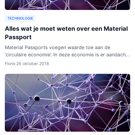
TECHNOLOGIE
Alles wat je moet weten over een Material
Passport
Material Passports voegen waarde toe aan de
‘circulaire economie’. In deze economie is er aandacht
voor het hergebruik van materialen. We gaan dan
Floris
·
26 oktober 2018
milieuvriende