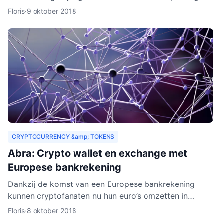
drempels aan. Er gelden bijvoorbeeld strenge regels,
Floris
·
9 oktober 2018
Zeus E
CRYPTOCURRENCY &amp; TOKENS
Abra: Crypto wallet en exchange met
Europese bankrekening
Dankzij de komst van een Europese bankrekening
kunnen cryptofanaten nu hun euro’s omzetten in
cryptogeld. Hiervoor hoeft alleen geld gestort te
Floris
·
8 oktober 2018
worden naar een