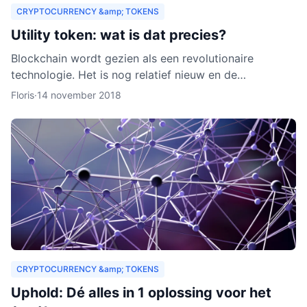
CRYPTOCURRENCY &amp; TOKENS
Utility token: wat is dat precies?
Blockchain wordt gezien als een revolutionaire
technologie. Het is nog relatief nieuw en de
verwachting is dat het zich de komende jaren verder
Floris
·
14 november 2018
zal ontwikkelen.
CRYPTOCURRENCY &amp; TOKENS
Uphold: Dé alles in 1 oplossing voor het