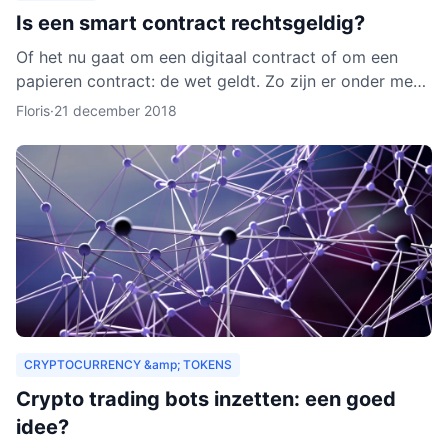
Is een smart contract rechtsgeldig?
Of het nu gaat om een digitaal contract of om een
papieren contract: de wet geldt. Zo zijn er onder meer
regels over de privacy van de deelnemers aan het
Floris
·
21 december 2018
contra
CRYPTOCURRENCY &amp; TOKENS
Crypto trading bots inzetten: een goed
idee?