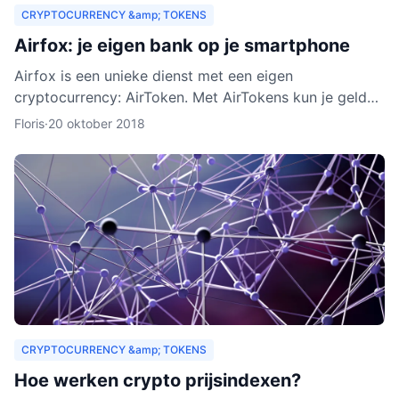
CRYPTOCURRENCY &amp; TOKENS
Airfox: je eigen bank op je smartphone
Airfox is een unieke dienst met een eigen
cryptocurrency: AirToken. Met AirTokens kun je geld
aan elkaar uitlenen, zonder tussenkomst van een bank.
Floris
·
20 oktober 2018
Dankzij de e
CRYPTOCURRENCY &amp; TOKENS
Hoe werken crypto prijsindexen?