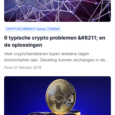
CRYPTOCURRENCY &amp; TOKENS
6 typische crypto problemen &#8211; en
de oplossingen
Veel cryptohandelaren lopen weleens tegen
stommiteiten aan. Gelukkig kunnen exchanges in de
meeste gevallen helpen. Helaas zijn er ook gevallen
Floris
·
21 februari 2019
waarin fouten je