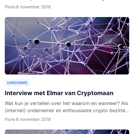
wallet gaat verschillende cryptocurrencies en token
Floris
·
8 november 2018
ond
HARDWARE
Interview met Elmar van Cryptomaan
Wat kun je vertellen over het waarom en wanneer? Als
(internet) ondernemer en enthousiaste crypto bezitter
was het een logische keuze om de webshop te
Floris
·
6 november 2018
beginnen.