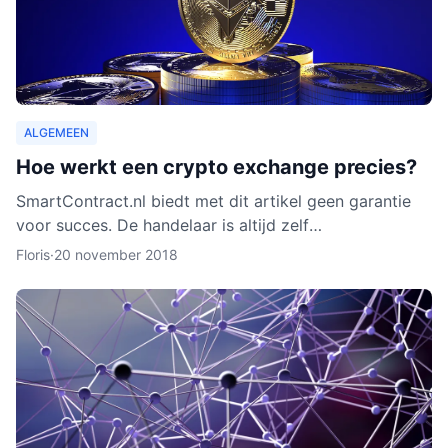
ALGEMEEN
Hoe werkt een crypto exchange precies?
SmartContract.nl biedt met dit artikel geen garantie
voor succes. De handelaar is altijd zelf
verantwoordelijk voor zijn of haar munten. Het is
Floris
·
20 november 2018
slechts een obse