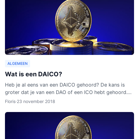
ALGEMEEN
Wat is een DAICO?
Heb je al eens van een DAICO gehoord? De kans is
groter dat je van een DAO of een ICO hebt gehoord.
Hoewel het concept van DAICO nog nooit is ingezet,
Floris
·
23 november 2018
zijn er w