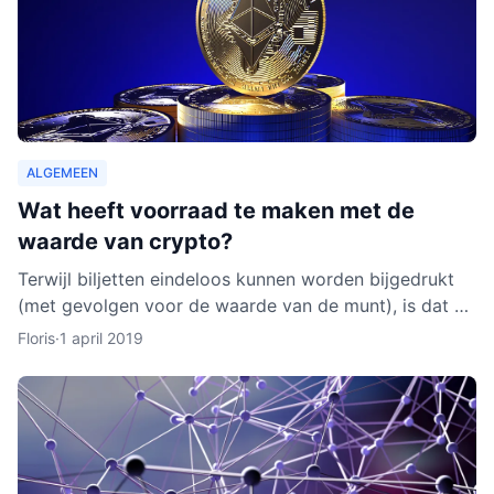
ALGEMEEN
Wat heeft voorraad te maken met de
waarde van crypto?
Terwijl biljetten eindeloos kunnen worden bijgedrukt
(met gevolgen voor de waarde van de munt), is dat bij
cryptocurrencies anders. Hoe werkt dit nu eigenlijk p
Floris
·
1 april 2019