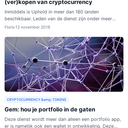
(ver)kopen van cryptocurrency
Inmiddels is Uphold in meer dan 180 landen
beschikbaar. Leden van de dienst zijn onder meer
bedrijven, ontwikkelaars, particulieren, ngo’s en non-
Floris
·
12 november 2018
profitorganisa
CRYPTOCURRENCY &amp; TOKENS
Gem: hou je portfolio in de gaten
Deze dienst wordt meer dan alleen een portfolio app,
er is namelijk ook een wallet in ontwikkeling. Deze