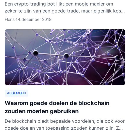
Een crypto trading bot lijkt een mooie manier om
zeker te zijn van een goede trade, maar eigenlijk kost
het instellen van een bot nog aardig wat tijd en
Floris
·
14 december 2018
moeite.
ALGEMEEN
Waarom goede doelen de blockchain
zouden moeten gebruiken
De blockchain biedt bepaalde voordelen, die ook voor
goede doelen van toepassing zouden kunnen zijn. Zo