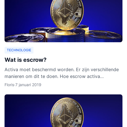
TECHNOLOGIE
Wat is escrow?
Activa moet beschermd worden. Er zijn verschillende
manieren om dit te doen. Hoe escrow activa
beschermt, leggen we uit in dit artikel. Ook leggen we
Floris
·
7 januari 2019
uit waarom