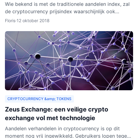
Wie bekend is met de traditionele aandelen index, zal
de cryptocurrency prijsindex waarschijnlijk ook
interessant vinden. In dit artikel behandelen we hoe
Floris
·
12 oktober 2018
een c
CRYPTOCURRENCY &amp; TOKENS
Zeus Exchange: een veilige crypto
exchange vol met technologie
Aandelen verhandelen in cryptocurrency is op dit
moment nog vrij ingewikkeld. Gebruikers lopen tegen