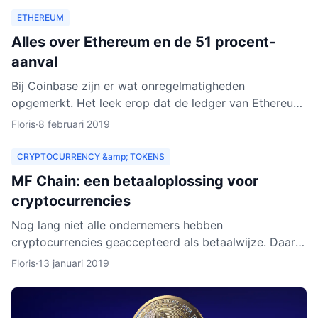
ETHEREUM
Alles over Ethereum en de 51 procent-
aanval
Bij Coinbase zijn er wat onregelmatigheden
opgemerkt. Het leek erop dat de ledger van Ethereum
Classic werd herschreven. Dat zou betekenen dat
Floris
·
8 februari 2019
personen met kwad
CRYPTOCURRENCY &amp; TOKENS
MF Chain: een betaaloplossing voor
cryptocurrencies
Nog lang niet alle ondernemers hebben
cryptocurrencies geaccepteerd als betaalwijze. Daar
wil MF Chain een verandering in maken. Het bedrijf wil
Floris
·
13 januari 2019
onder meer ontw