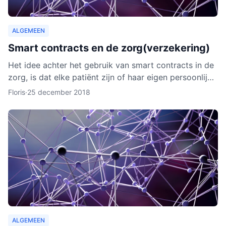
ALGEMEEN
Smart contracts en de zorg(verzekering)
Het idee achter het gebruik van smart contracts in de
zorg, is dat elke patiënt zijn of haar eigen persoonlijke
data vanaf ieder online apparaat kan inzien en b
Floris
·
25 december 2018
ALGEMEEN