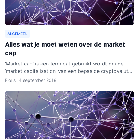
ALGEMEEN
Alles wat je moet weten over de market
cap
‘Market cap’ is een term dat gebruikt wordt om de
‘market capitalization’ van een bepaalde cryptovaluta
uit te drukken. Aan de hand van berekeningen van de
Floris
·
14 september 2018
zoge