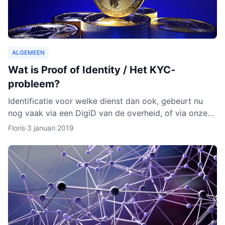
ALGEMEEN
Wat is Proof of Identity / Het KYC-
probleem?
Identificatie voor welke dienst dan ook, gebeurt nu
nog vaak via een DigiD van de overheid, of via onze
identiteitskaart. In sommige gevallen moeten we zelfs
Floris
·
3 januari 2019
ge