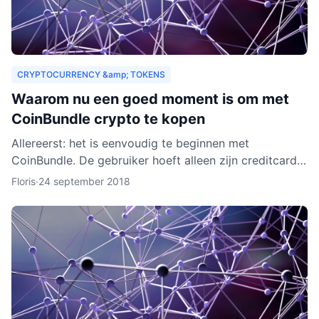
CRYPTOCURRENCY &amp; TOKENS
Waarom nu een goed moment is om met
CoinBundle crypto te kopen
Allereerst: het is eenvoudig te beginnen met
CoinBundle. De gebruiker hoeft alleen zijn creditcard
te gebruiken of bankinformatie op te geven, een paar
Floris
·
24 september 2018
vragen t