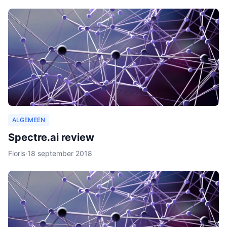
ALGEMEEN
Spectre.ai review
Floris
·
18 september 2018