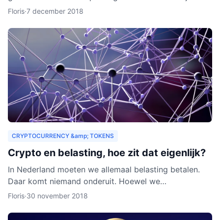
zouden organisaties ook een heel nieuw publiek
Floris
·
7 december 2018
kunnen aa
CRYPTOCURRENCY &amp; TOKENS
Crypto en belasting, hoe zit dat eigenlijk?
In Nederland moeten we allemaal belasting betalen.
Daar komt niemand onderuit. Hoewel we
cryptocurrency vaak zien als virtueel geld, is het toch
Floris
·
30 november 2018
van waarde. Als