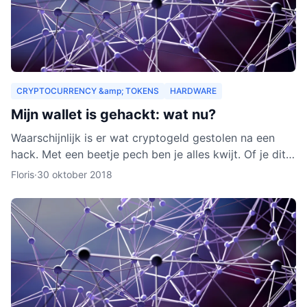
CRYPTOCURRENCY &amp; TOKENS
HARDWARE
Mijn wallet is gehackt: wat nu?
Waarschijnlijk is er wat cryptogeld gestolen na een
hack. Met een beetje pech ben je alles kwijt. Of je dit
nog terug kunt krijgen, leggen we je uit in dit arti
Floris
·
30 oktober 2018