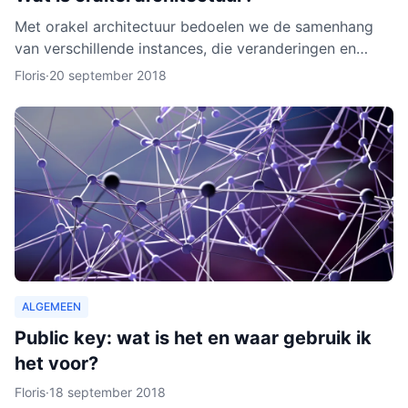
Met orakel architectuur bedoelen we de samenhang
van verschillende instances, die veranderingen en
activiteiten in het netwerk noteren. Een orakel is erg
Floris
·
20 september 2018
belang
ALGEMEEN
Public key: wat is het en waar gebruik ik
het voor?
Floris
·
18 september 2018