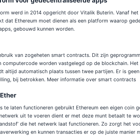
tform voor gedecentraliseerde apps
rm werd in 2014 opgericht door Vitalik Buterin. Vanaf het p
akt dat Ethereum moet dienen als een platform waarop gede
dapps, gebouwd kunnen worden.
bruik van zogeheten smart contracts. Dit zijn geprogram
in computercode worden vastgelegd op de blockchain. Het 
t altijd automatisch plaats tussen twee partijen. Er is geen
elling, bij betrokken. Meer informatie over smart contracts
 Ether
 te laten functioneren gebruikt Ethereum een eigen coin 
netwerk uit te voeren dient er met deze munt betaalt te wor
randstof’ die het netwerk laat functioneren. Zo zorgt het v
averwerking en kunnen transacties er op de juiste manier