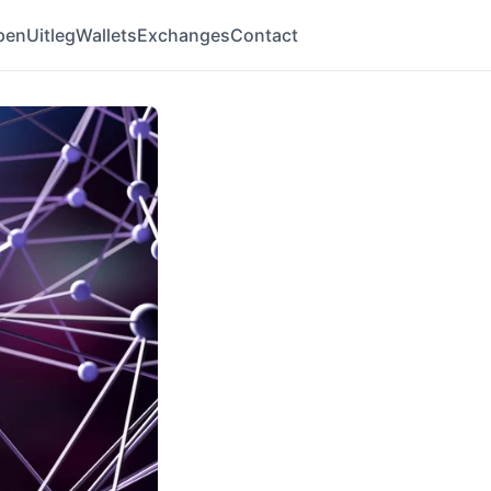
pen
Uitleg
Wallets
Exchanges
Contact