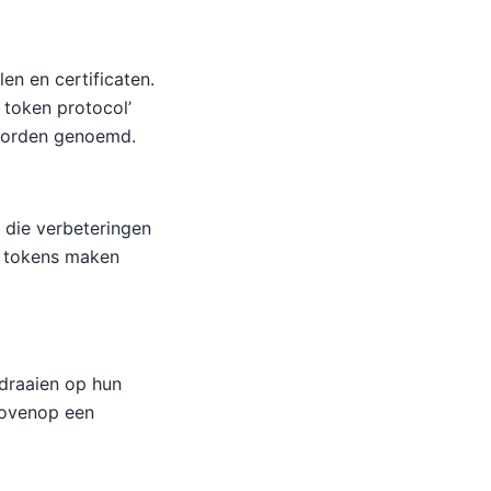
en en certificaten.
 token protocol’
worden genoemd.
 die verbeteringen
0 tokens maken
 draaien op hun
bovenop een