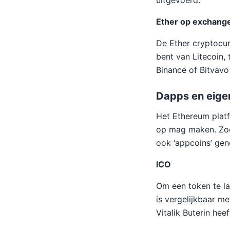
uitgevoerd.
Ether op exchang
De Ether cryptocur
bent van Litecoin,
Binance of Bitvavo
Dapps en eige
Het Ethereum platf
op mag maken. Zod
ook ‘appcoins’ ge
ICO
Om een token te la
is vergelijkbaar m
Vitalik Buterin hee