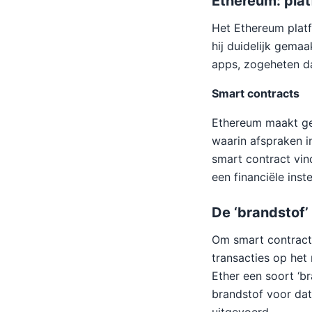
Ethereum: pla
Het Ethereum platfo
hij duidelijk gema
apps, zogeheten 
Smart contracts
Ethereum maakt ge
waarin afspraken 
smart contract vind
een financiële inst
De ‘brandstof’
Om smart contracts
transacties op het 
Ether een soort ‘b
brandstof voor dat