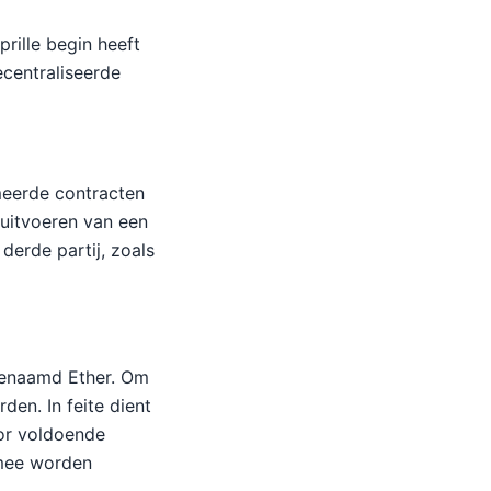
rille begin heeft
centraliseerde
meerde contracten
uitvoeren van een
 derde partij, zoals
genaamd Ether. Om
den. In feite dient
oor voldoende
 mee worden