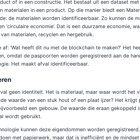
oduct of in een constructie. Het bestaat uit een dataset met
an materialen in een product. Op die manier biedt een Mater
e: de materialen worden identificeerbaar. Zo kunnen de m
en ‘circulaire economie’. Dat is een duurzame economie, wa
 van materialen, recyclen en hergebruik.
e af: ‘Wat heeft dit nu met de blockchain te maken?’ Het he
en, omdat de paspoorten worden geregistreerd aan de han
gie. Het maakt afval identificeerbaar.
eren
val geen identiteit. Het is materiaal, maar waar wordt het 
de waarde van een stuk hout of een plaat ijzer? Het krijgt
bijvoorbeeld een gebouw. De waarde die eraan gekoppeld i
al wordt gebruikt.
hnologie kunnen deze eigendommen worden geregistreerd
doen met papierwerk, maar dat is inefficiënt en de mindset