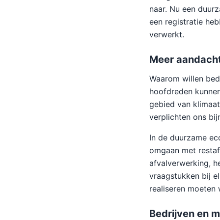
naar. Nu een duurz
een registratie heb
verwerkt.
Meer aandacht
Waarom willen bedr
hoofdreden kunnen 
gebied van klimaa
verplichten ons bi
In de duurzame eco
omgaan met restafv
afvalverwerking, h
vraagstukken bij e
realiseren moeten 
Bedrijven en m