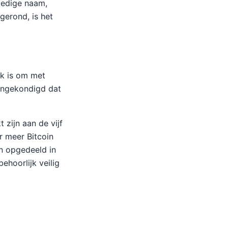
lledige naam,
gerond, is het
jk is om met
aangekondigd dat
 zijn aan de vijf
r meer Bitcoin
n opgedeeld in
ehoorlijk veilig