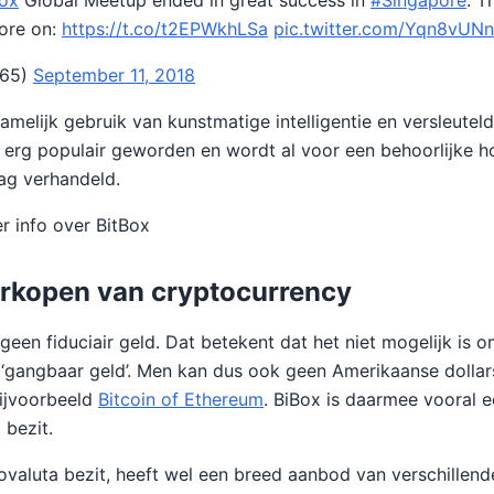
ox
Global Meetup ended in great success in
#Singapore
. T
ore on:
https://t.co/t2EPWkhLSa
pic.twitter.com/Yqn8vUN
365)
September 11, 2018
melijk gebruik van kunstmatige intelligentie en versleuteld
 erg populair geworden en wordt al voor een behoorlijke h
ag verhandeld.
r info over BitBox
rkopen van cryptocurrency
geen fiduciair geld. Dat betekent dat het niet mogelijk is o
‘gangbaar geld’. Men kan dus ook geen Amerikaanse dollar
bijvoorbeeld
Bitcoin of Ethereum
. BiBox is daarmee vooral 
 bezit.
valuta bezit, heeft wel een breed aanbod van verschillend