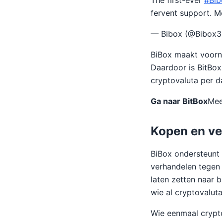
The first-ever
#Bib
fervent support. M
— Bibox (@Bibox
BiBox maakt voorna
Daardoor is BitBox
cryptovaluta per d
Ga naar BitBox
Mee
Kopen en ve
BiBox ondersteunt 
verhandelen tegen 
laten zetten naar 
wie al cryptovaluta
Wie eenmaal crypto