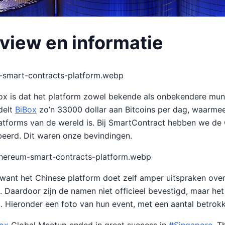
eview en informatie
m-smart-contracts-platform.webp
ox is dat het platform zowel bekende als onbekendere mun
delt
BiBox
zo’n 33000 dollar aan Bitcoins per dag, waarmee
atforms van de wereld is. Bij SmartContract hebben we de
obeerd. Dit waren onze bevindingen.
ethereum-smart-contracts-platform.webp
, want het Chinese platform doet zelf amper uitspraken over
. Daardoor zijn de namen niet officieel bevestigd, maar het
t. Hieronder een foto van hun event, met een aantal betrok