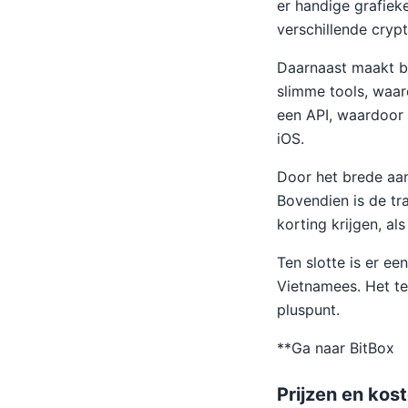
er handige grafie
verschillende cryp
Daarnaast maakt bi
slimme tools, waar
een API, waardoor 
iOS.
Door het brede aa
Bovendien is de tr
korting krijgen, a
Ten slotte is er ee
Vietnamees. Het te
pluspunt.
**Ga naar BitBox
Prijzen en kos