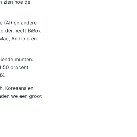
n zien hoe de
e (AI) en andere
verder heeft BiBox
 Mac, Android en
llende munten.
l 50 procent
IX.
ch, Koreaans en
inden we een groot