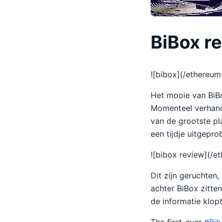
BiBox r
![bibox](/ethereu
Het mooie van BiB
Momenteel verhan
van de grootste pl
een tijdje uitgepr
![bibox review](/
Dit zijn geruchten
achter BiBox zitten
de informatie klop