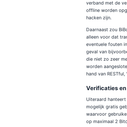
verband met de vei
offline worden op
hacken zijn.
Daarnaast zou BiBo
alleen voor dat tra
eventuele fouten i
geval van bijvoorb
die niet zo zeer m
worden aangesloten
hand van RESTful, 
Verificaties en
Uiteraard hanteert 
mogelijk gratis ge
waarvoor gebruiker
op maximaal 2 Bit