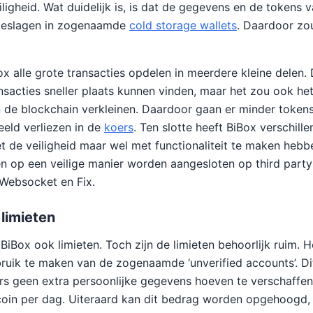
ligheid. Wat duidelijk is, is dat de gegevens en de tokens 
geslagen in zogenaamde
cold storage wallets
. Daardoor zou
x alle grote transacties opdelen in meerdere kleine delen. 
nsacties sneller plaats kunnen vinden, maar het zou ook het
n de blockchain verkleinen. Daardoor gaan er minder tokens 
eeld verliezen in de
koers
. Ten slotte heeft BiBox verschille
et de veiligheid maar wel met functionaliteit te maken hebb
 op een veilige manier worden aangesloten op third party
Websocket en Fix.
 limieten
BiBox ook limieten. Toch zijn de limieten behoorlijk ruim. H
bruik te maken van de zogenaamde ‘unverified accounts’. Di
s geen extra persoonlijke gegevens hoeven te verschaffen. 
coin per dag. Uiteraard kan dit bedrag worden opgehoogd,