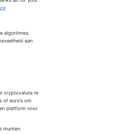
hanks all for your
nzg
e algoritmes.
oeveelheid aan
m cryptovaluta te
s of euro’s om
een platform voor
e munten.