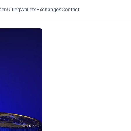
pen
Uitleg
Wallets
Exchanges
Contact