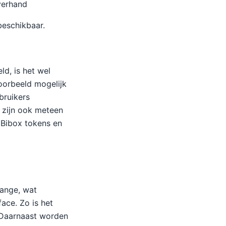
verhand
beschikbaar.
ld, is het wel
voorbeeld mogelijk
bruikers
t zijn ook meteen
 Bibox tokens en
hange, wat
face. Zo is het
. Daarnaast worden