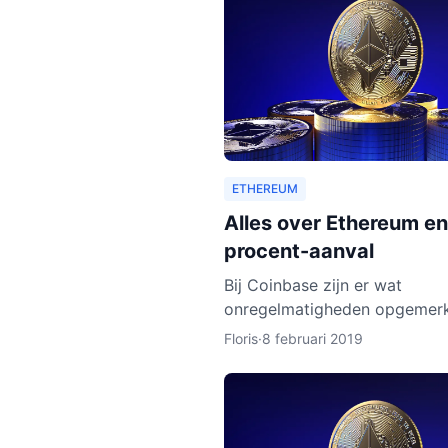
ETHEREUM
Alles over Ethereum en
procent-aanval
Bij Coinbase zijn er wat
onregelmatigheden opgemerk
leek erop dat de ledger van
Floris
·
8 februari 2019
Ethereum Classic werd hersc
Dat zou betekenen dat pers
met kwad