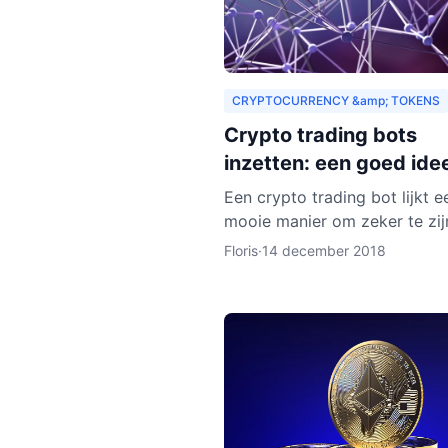
CRYPTOCURRENCY &amp; TOKENS
Crypto trading bots
inzetten: een goed ide
Een crypto trading bot lijkt e
mooie manier om zeker te zij
een goede trade, maar eigenli
Floris
·
14 december 2018
het instellen van een bot nog
wat tijd en moeite.