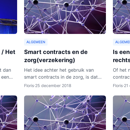
ALGEMEEN
ALGEME
 / Het
Smart contracts en de
Is ee
zorg(verzekering)
recht
st dan
Het idee achter het gebruik van
Of het 
 een
smart contracts in de zorg, is dat
contrac
a onze
elke patiënt zijn of haar eigen
contract
Floris
·
25 december 2018
Floris
·
21
gevallen
persoonlijke data vanaf ieder online
onder m
apparaat kan inzien en b
van de 