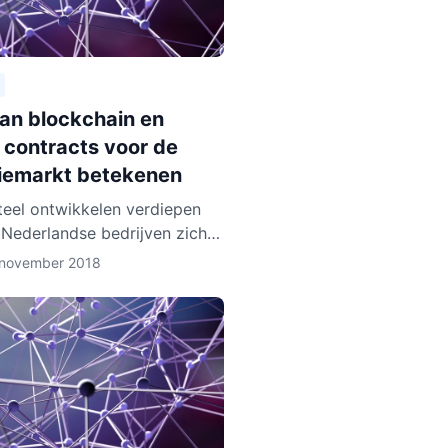
aan blockchain en
 contracts voor de
iemarkt betekenen
eel ontwikkelen verdiepen
 Nederlandse bedrijven zich
lockchain technologie. Enkele
 november 2018
, zoals BlockLab uit
am, testen de toepass