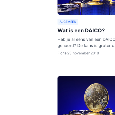
ALGEMEEN
Wat is een DAICO?
Heb je al eens van een DAIC
gehoord? De kans is groter d
van een DAO of een ICO hebt
Floris
·
23 november 2018
gehoord. Hoewel het concep
DAICO nog nooit is ingezet, z