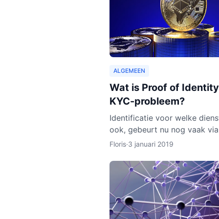
ALGEMEEN
Wat is Proof of Identity
KYC-probleem?
Identificatie voor welke dien
ook, gebeurt nu nog vaak via
DigiD van de overheid, of vi
Floris
·
3 januari 2019
identiteitskaart. In sommige 
moeten we zelfs ge