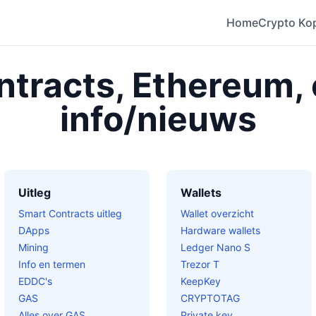
Home
Crypto Ko
tracts, Ethereum,
info/nieuws
Uitleg
Wallets
Smart Contracts uitleg
Wallet overzicht
DApps
Hardware wallets
Mining
Ledger Nano S
Info en termen
Trezor T
EDDC's
KeepKey
GAS
CRYPTOTAG
Alles over GAS
Private key