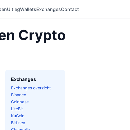
pen
Uitleg
Wallets
Exchanges
Contact
 en Crypto
Exchanges
Exchanges overzicht
Binance
Coinbase
LiteBit
KuCoin
Bitfinex
Changelly