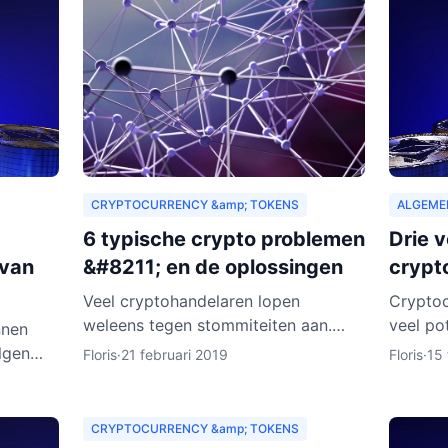
CRYPTOCURRENCY &amp; TOKENS
ALGEME
6 typische crypto problemen
Drie 
 van
&#8211; en de oplossingen
crypt
Veel cryptohandelaren lopen
Cryptoc
weleens tegen stommiteiten aan.
veel po
nnen
Gelukkig kunnen exchanges in de
afgelop
lgen
Floris
·
21 februari 2019
Floris
·
15 
meeste gevallen helpen. Helaas zijn
te staa
 is dat
er ook gevallen waarin fouten je
tempo. 
Hoe
CRYPTOCURRENCY &amp; TOKENS