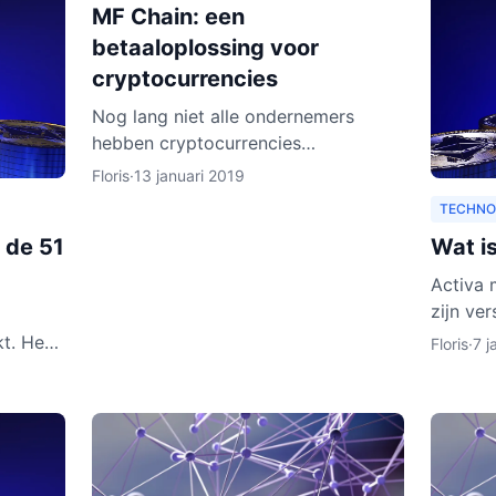
MF Chain: een
betaaloplossing voor
cryptocurrencies
Nog lang niet alle ondernemers
hebben cryptocurrencies
geaccepteerd als betaalwijze. Daar
Floris
·
13 januari 2019
wil MF Chain een verandering in
TECHNO
maken. Het bedrijf wil onder meer
 de 51
Wat i
ontw
Activa 
zijn ve
doen. H
t. Het
Floris
·
7 j
leggen w
leggen
hreven.
onen