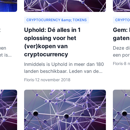
CRYPTOCURRENCY &amp; TOKENS
CRYPTO
t
Uphold: Dé alles in 1
Gem: h
oplossing voor het
gaten
(ver)kopen van
een
Deze di
cryptocurrency
t is
een por
wachting
een wal
Floris
·
8 
Inmiddels is Uphold in meer dan 180
aren
wallet 
landen beschikbaar. Leden van de
cryptoc
dienst zijn onder meer bedrijven,
Floris
·
12 november 2018
ontwikkelaars, particulieren, ngo’s en
non-profitorganisa