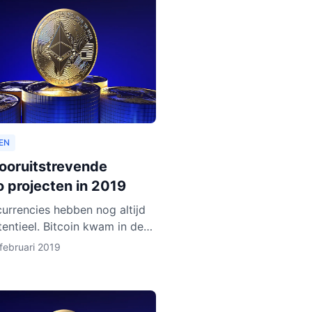
EN
vooruitstrevende
o projecten in 2019
urrencies hebben nog altijd
tentieel. Bitcoin kwam in de
en jaren op een hoogtepunt
februari 2019
n en Ethereum volgde in rap
Het lijkt ero