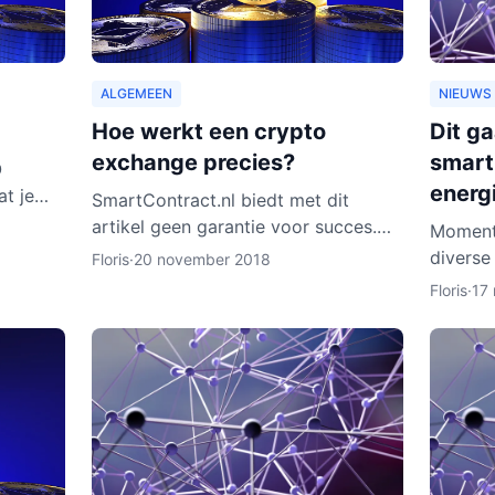
ALGEMEEN
NIEUWS
Hoe werkt een crypto
Dit g
exchange precies?
smart
O
energ
at je
SmartContract.nl biedt met dit
artikel geen garantie voor succes.
Moment
t van
De handelaar is altijd zelf
diverse
Floris
·
20 november 2018
ijn er w
verantwoordelijk voor zijn of haar
in de b
Floris
·
17
munten. Het is slechts een obse
daarvan
Rotterd