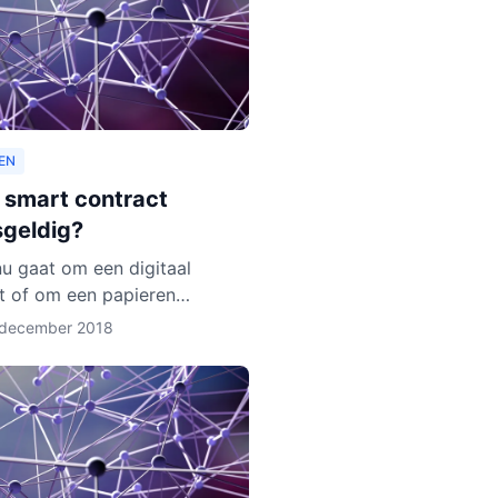
EN
n smart contract
sgeldig?
nu gaat om een digitaal
t of om een papieren
: de wet geldt. Zo zijn er
 december 2018
eer regels over de privacy
deelnemers aan het contra