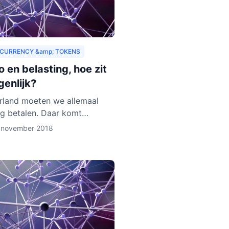
CURRENCY &amp; TOKENS
 en belasting, hoe zit
genlijk?
rland moeten we allemaal
ng betalen. Daar komt
 onderuit. Hoewel we
 november 2018
urrency vaak zien als virtueel
s het toch van waarde. Als