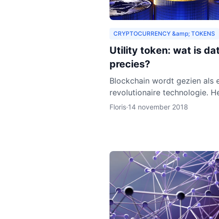
CRYPTOCURRENCY &amp; TOKENS
Utility token: wat is da
precies?
Blockchain wordt gezien als 
revolutionaire technologie. He
nog relatief nieuw en de ver
Floris
·
14 november 2018
is dat het zich de komende j
verder zal ontwikkelen.