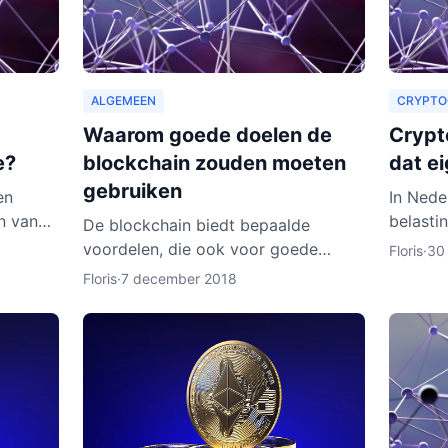
ALGEMEEN
CRYPTO
Waarom goede doelen de
Crypto
e?
blockchain zouden moeten
dat ei
gebruiken
en
In Nede
n van
belasti
De blockchain biedt bepaalde
jk kost
niemand
voordelen, die ook voor goede
Floris
·
30
 aardig
cryptoc
doelen van toepassing zouden
Floris
·
7 december 2018
geld, i
kunnen zijn. Zo zouden organisaties
ook een heel nieuw publiek kunnen
aa