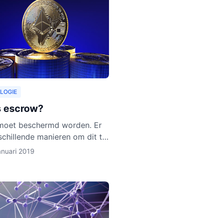
LOGIE
s escrow?
moet beschermd worden. Er
rschillende manieren om dit te
oe escrow activa beschermt,
anuari 2019
e uit in dit artikel. Ook
 we uit waarom