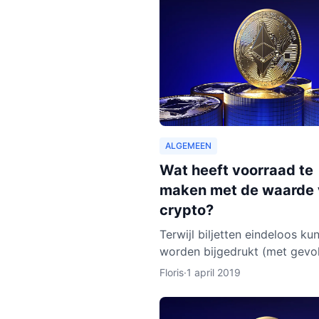
ALGEMEEN
Wat heeft voorraad te
maken met de waarde
crypto?
Terwijl biljetten eindeloos ku
worden bijgedrukt (met gevo
voor de waarde van de munt),
Floris
·
1 april 2019
bij cryptocurrencies anders. 
werkt dit nu eigenlijk p