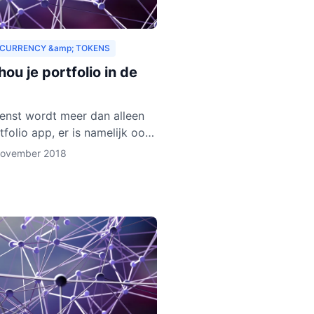
CURRENCY &amp; TOKENS
ou je portfolio in de
enst wordt meer dan alleen
tfolio app, er is namelijk ook
let in ontwikkeling. Deze
november 2018
gaat verschillende
urrencies en token ond