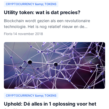
CRYPTOCURRENCY &amp; TOKENS
Utility token: wat is dat precies?
Blockchain wordt gezien als een revolutionaire
technologie. Het is nog relatief nieuw en de
verwachting is dat het zich de komende jaren verder
Floris
·
14 november 2018
zal ontwikkelen.
CRYPTOCURRENCY &amp; TOKENS
Uphold: Dé alles in 1 oplossing voor het