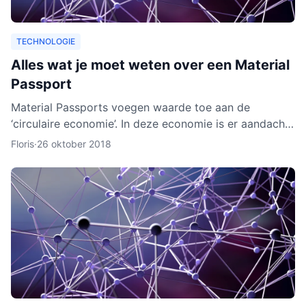
TECHNOLOGIE
Alles wat je moet weten over een Material
Passport
Material Passports voegen waarde toe aan de
‘circulaire economie’. In deze economie is er aandacht
voor het hergebruik van materialen. We gaan dan
Floris
·
26 oktober 2018
milieuvriende