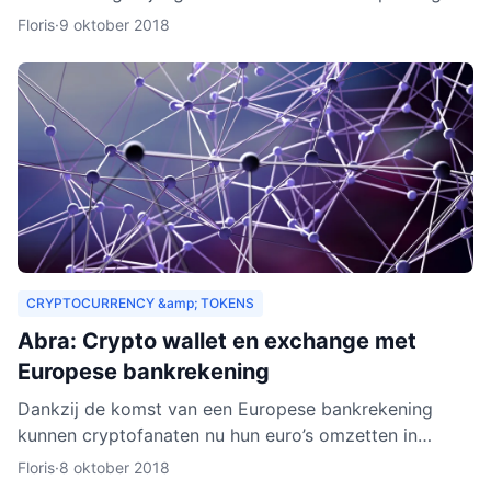
drempels aan. Er gelden bijvoorbeeld strenge regels,
Floris
·
9 oktober 2018
Zeus E
CRYPTOCURRENCY &amp; TOKENS
Abra: Crypto wallet en exchange met
Europese bankrekening
Dankzij de komst van een Europese bankrekening
kunnen cryptofanaten nu hun euro’s omzetten in
cryptogeld. Hiervoor hoeft alleen geld gestort te
Floris
·
8 oktober 2018
worden naar een