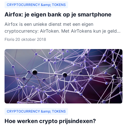
CRYPTOCURRENCY &amp; TOKENS
Airfox: je eigen bank op je smartphone
Airfox is een unieke dienst met een eigen
cryptocurrency: AirToken. Met AirTokens kun je geld
aan elkaar uitlenen, zonder tussenkomst van een bank.
Floris
·
20 oktober 2018
Dankzij de e
CRYPTOCURRENCY &amp; TOKENS
Hoe werken crypto prijsindexen?