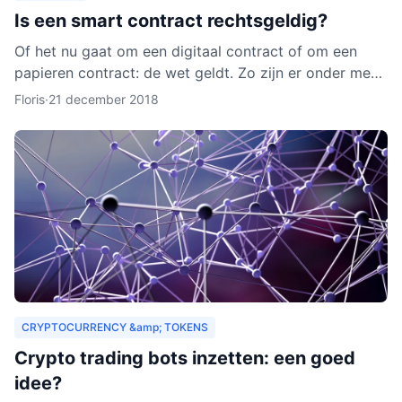
Is een smart contract rechtsgeldig?
Of het nu gaat om een digitaal contract of om een
papieren contract: de wet geldt. Zo zijn er onder meer
regels over de privacy van de deelnemers aan het
Floris
·
21 december 2018
contra
CRYPTOCURRENCY &amp; TOKENS
Crypto trading bots inzetten: een goed
idee?