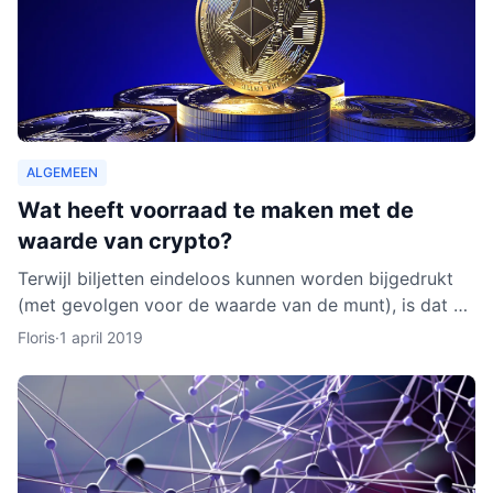
ALGEMEEN
Wat heeft voorraad te maken met de
waarde van crypto?
Terwijl biljetten eindeloos kunnen worden bijgedrukt
(met gevolgen voor de waarde van de munt), is dat bij
cryptocurrencies anders. Hoe werkt dit nu eigenlijk p
Floris
·
1 april 2019