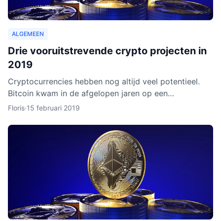
ALGEMEEN
Drie vooruitstrevende crypto projecten in
2019
Cryptocurrencies hebben nog altijd veel potentieel.
Bitcoin kwam in de afgelopen jaren op een
hoogtepunt te staan en Ethereum volgde in rap
Floris
·
15 februari 2019
tempo. Het lijkt ero