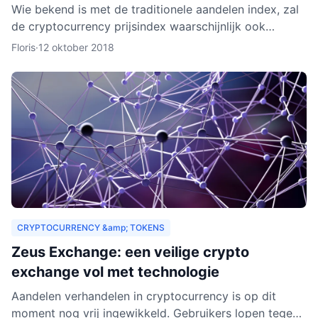
Wie bekend is met de traditionele aandelen index, zal
de cryptocurrency prijsindex waarschijnlijk ook
interessant vinden. In dit artikel behandelen we hoe
Floris
·
12 oktober 2018
een c
CRYPTOCURRENCY &amp; TOKENS
Zeus Exchange: een veilige crypto
exchange vol met technologie
Aandelen verhandelen in cryptocurrency is op dit
moment nog vrij ingewikkeld. Gebruikers lopen tegen