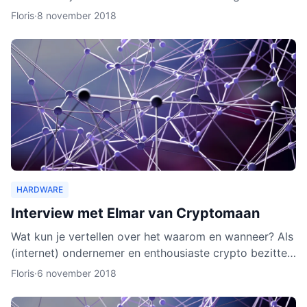
wallet gaat verschillende cryptocurrencies en token
Floris
·
8 november 2018
ond
HARDWARE
Interview met Elmar van Cryptomaan
Wat kun je vertellen over het waarom en wanneer? Als
(internet) ondernemer en enthousiaste crypto bezitter
was het een logische keuze om de webshop te
Floris
·
6 november 2018
beginnen.