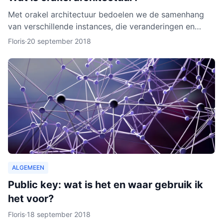
Met orakel architectuur bedoelen we de samenhang
van verschillende instances, die veranderingen en
activiteiten in het netwerk noteren. Een orakel is erg
Floris
·
20 september 2018
belang
ALGEMEEN
Public key: wat is het en waar gebruik ik
het voor?
Floris
·
18 september 2018