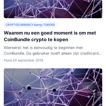
CRYPTOCURRENCY &amp; TOKENS
Waarom nu een goed moment is om met
CoinBundle crypto te kopen
Allereerst: het is eenvoudig te beginnen met
CoinBundle. De gebruiker hoeft alleen zijn creditcard
te gebruiken of bankinformatie op te geven, een paar
Floris
·
24 september 2018
vragen t