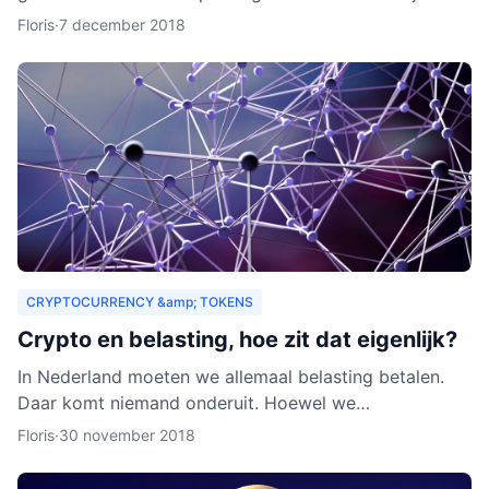
zouden organisaties ook een heel nieuw publiek
Floris
·
7 december 2018
kunnen aa
CRYPTOCURRENCY &amp; TOKENS
Crypto en belasting, hoe zit dat eigenlijk?
In Nederland moeten we allemaal belasting betalen.
Daar komt niemand onderuit. Hoewel we
cryptocurrency vaak zien als virtueel geld, is het toch
Floris
·
30 november 2018
van waarde. Als