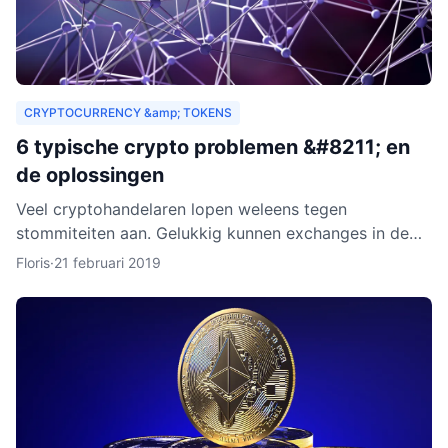
CRYPTOCURRENCY &amp; TOKENS
6 typische crypto problemen &#8211; en
de oplossingen
Veel cryptohandelaren lopen weleens tegen
stommiteiten aan. Gelukkig kunnen exchanges in de
meeste gevallen helpen. Helaas zijn er ook gevallen
Floris
·
21 februari 2019
waarin fouten je