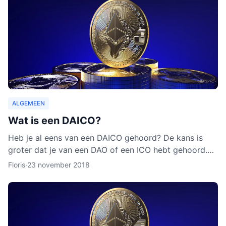
ALGEMEEN
Wat is een DAICO?
Heb je al eens van een DAICO gehoord? De kans is
groter dat je van een DAO of een ICO hebt gehoord.
Hoewel het concept van DAICO nog nooit is ingezet,
Floris
·
23 november 2018
zijn er w