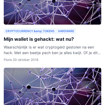
CRYPTOCURRENCY &amp; TOKENS
HARDWARE
Mijn wallet is gehackt: wat nu?
Waarschijnlijk is er wat cryptogeld gestolen na een
hack. Met een beetje pech ben je alles kwijt. Of je dit
nog terug kunt krijgen, leggen we je uit in dit arti
Floris
·
30 oktober 2018