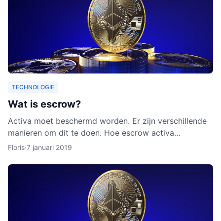
TECHNOLOGIE
Wat is escrow?
Activa moet beschermd worden. Er zijn verschillende
manieren om dit te doen. Hoe escrow activa
beschermt, leggen we uit in dit artikel. Ook leggen we
Floris
·
7 januari 2019
uit waarom