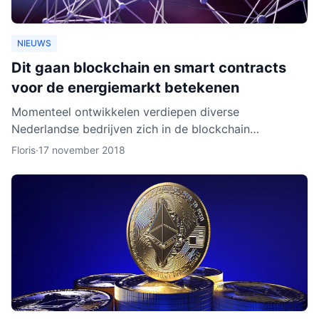
NIEUWS
Dit gaan blockchain en smart contracts
voor de energiemarkt betekenen
Momenteel ontwikkelen verdiepen diverse
Nederlandse bedrijven zich in de blockchain
technologie. Enkele daarvan, zoals BlockLab uit
Floris
·
17 november 2018
Rotterdam, testen de toepass