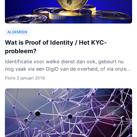
ALGEMEEN
Wat is Proof of Identity / Het KYC-
probleem?
Identificatie voor welke dienst dan ook, gebeurt nu
nog vaak via een DigiD van de overheid, of via onze
identiteitskaart. In sommige gevallen moeten we zelfs
Floris
·
3 januari 2019
ge