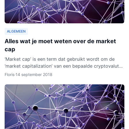
ALGEMEEN
Alles wat je moet weten over de market
cap
‘Market cap’ is een term dat gebruikt wordt om de
‘market capitalization’ van een bepaalde cryptovaluta
uit te drukken. Aan de hand van berekeningen van de
Floris
·
14 september 2018
zoge