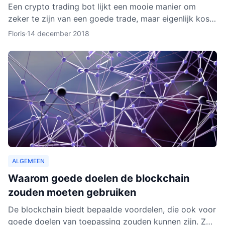
Een crypto trading bot lijkt een mooie manier om
zeker te zijn van een goede trade, maar eigenlijk kost
het instellen van een bot nog aardig wat tijd en
Floris
·
14 december 2018
moeite.
ALGEMEEN
Waarom goede doelen de blockchain
zouden moeten gebruiken
De blockchain biedt bepaalde voordelen, die ook voor
goede doelen van toepassing zouden kunnen zijn. Zo