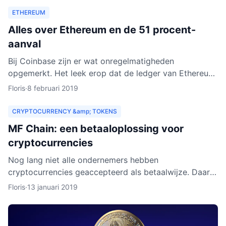
ETHEREUM
Alles over Ethereum en de 51 procent-
aanval
Bij Coinbase zijn er wat onregelmatigheden
opgemerkt. Het leek erop dat de ledger van Ethereum
Classic werd herschreven. Dat zou betekenen dat
Floris
·
8 februari 2019
personen met kwad
CRYPTOCURRENCY &amp; TOKENS
MF Chain: een betaaloplossing voor
cryptocurrencies
Nog lang niet alle ondernemers hebben
cryptocurrencies geaccepteerd als betaalwijze. Daar
wil MF Chain een verandering in maken. Het bedrijf wil
Floris
·
13 januari 2019
onder meer ontw