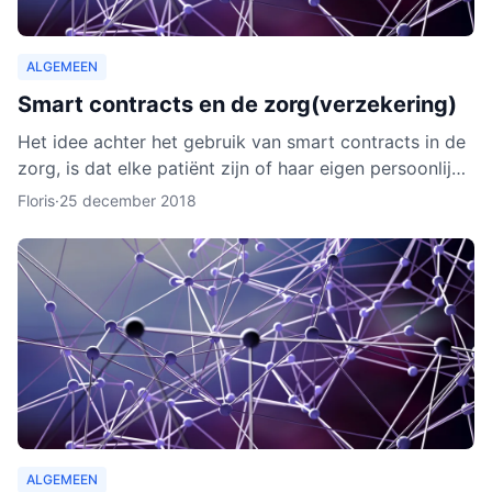
ALGEMEEN
Smart contracts en de zorg(verzekering)
Het idee achter het gebruik van smart contracts in de
zorg, is dat elke patiënt zijn of haar eigen persoonlijke
data vanaf ieder online apparaat kan inzien en b
Floris
·
25 december 2018
ALGEMEEN