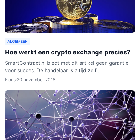
ALGEMEEN
Hoe werkt een crypto exchange precies?
SmartContract.nl biedt met dit artikel geen garantie
voor succes. De handelaar is altijd zelf
verantwoordelijk voor zijn of haar munten. Het is
Floris
·
20 november 2018
slechts een obse