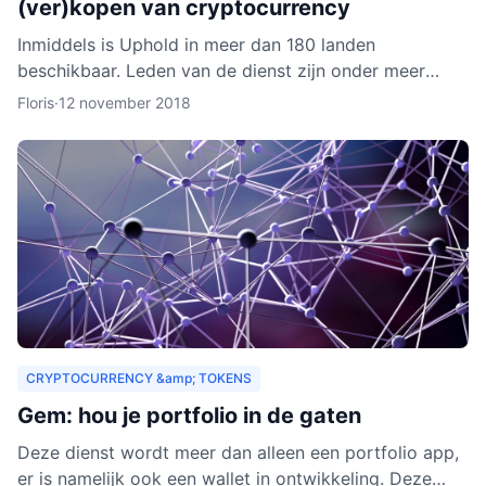
(ver)kopen van cryptocurrency
Inmiddels is Uphold in meer dan 180 landen
beschikbaar. Leden van de dienst zijn onder meer
bedrijven, ontwikkelaars, particulieren, ngo’s en non-
Floris
·
12 november 2018
profitorganisa
CRYPTOCURRENCY &amp; TOKENS
Gem: hou je portfolio in de gaten
Deze dienst wordt meer dan alleen een portfolio app,
er is namelijk ook een wallet in ontwikkeling. Deze