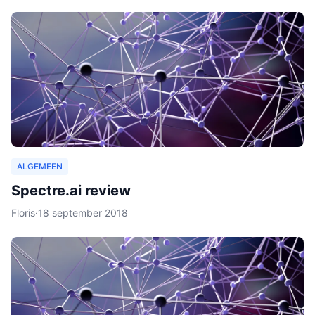
ALGEMEEN
Spectre.ai review
Floris
·
18 september 2018