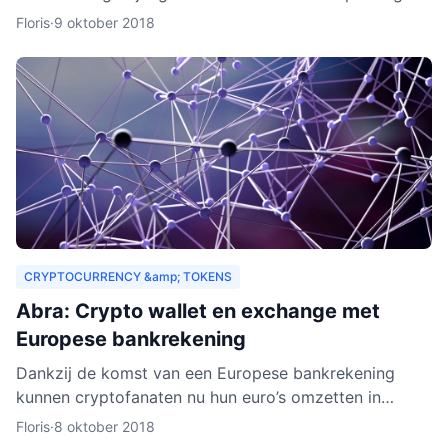
drempels aan. Er gelden bijvoorbeeld strenge regels,
Floris
·
9 oktober 2018
Zeus E
CRYPTOCURRENCY &amp; TOKENS
Abra: Crypto wallet en exchange met
Europese bankrekening
Dankzij de komst van een Europese bankrekening
kunnen cryptofanaten nu hun euro’s omzetten in
cryptogeld. Hiervoor hoeft alleen geld gestort te
Floris
·
8 oktober 2018
worden naar een