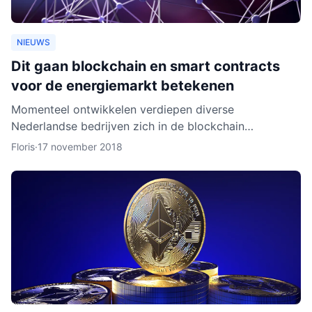
NIEUWS
Dit gaan blockchain en smart contracts
voor de energiemarkt betekenen
Momenteel ontwikkelen verdiepen diverse
Nederlandse bedrijven zich in de blockchain
technologie. Enkele daarvan, zoals BlockLab uit
Floris
·
17 november 2018
Rotterdam, testen de toepass