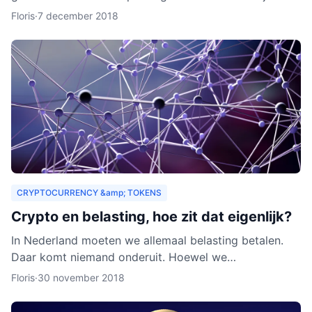
zouden organisaties ook een heel nieuw publiek
Floris
·
7 december 2018
kunnen aa
CRYPTOCURRENCY &amp; TOKENS
Crypto en belasting, hoe zit dat eigenlijk?
In Nederland moeten we allemaal belasting betalen.
Daar komt niemand onderuit. Hoewel we
cryptocurrency vaak zien als virtueel geld, is het toch
Floris
·
30 november 2018
van waarde. Als