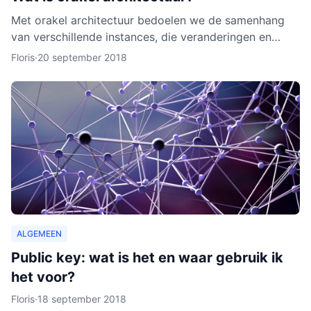
Met orakel architectuur bedoelen we de samenhang
van verschillende instances, die veranderingen en
activiteiten in het netwerk noteren. Een orakel is erg
Floris
·
20 september 2018
belang
ALGEMEEN
Public key: wat is het en waar gebruik ik
het voor?
Floris
·
18 september 2018