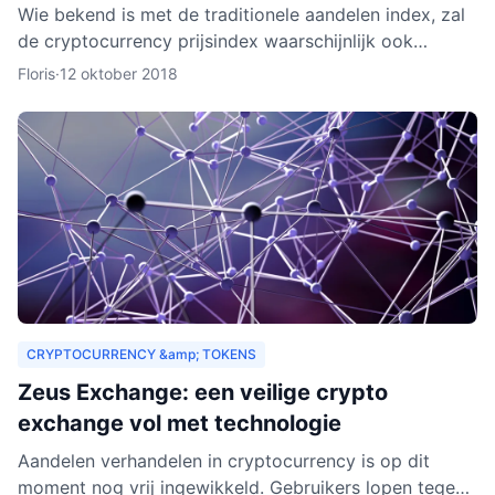
Wie bekend is met de traditionele aandelen index, zal
de cryptocurrency prijsindex waarschijnlijk ook
interessant vinden. In dit artikel behandelen we hoe
Floris
·
12 oktober 2018
een c
CRYPTOCURRENCY &amp; TOKENS
Zeus Exchange: een veilige crypto
exchange vol met technologie
Aandelen verhandelen in cryptocurrency is op dit
moment nog vrij ingewikkeld. Gebruikers lopen tegen