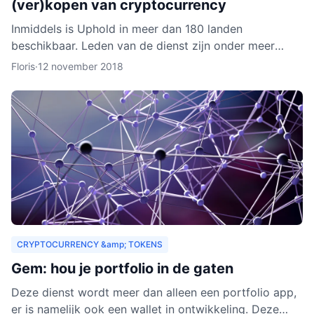
(ver)kopen van cryptocurrency
Inmiddels is Uphold in meer dan 180 landen
beschikbaar. Leden van de dienst zijn onder meer
bedrijven, ontwikkelaars, particulieren, ngo’s en non-
Floris
·
12 november 2018
profitorganisa
CRYPTOCURRENCY &amp; TOKENS
Gem: hou je portfolio in de gaten
Deze dienst wordt meer dan alleen een portfolio app,
er is namelijk ook een wallet in ontwikkeling. Deze