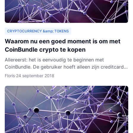
CRYPTOCURRENCY &amp; TOKENS
Waarom nu een goed moment is om met
CoinBundle crypto te kopen
Allereerst: het is eenvoudig te beginnen met
CoinBundle. De gebruiker hoeft alleen zijn creditcard
te gebruiken of bankinformatie op te geven, een paar
Floris
·
24 september 2018
vragen t