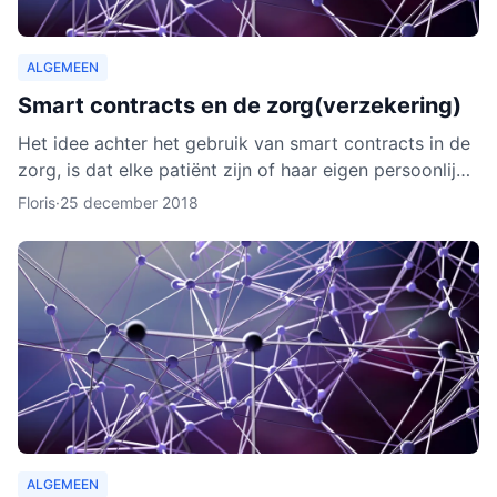
ALGEMEEN
Smart contracts en de zorg(verzekering)
Het idee achter het gebruik van smart contracts in de
zorg, is dat elke patiënt zijn of haar eigen persoonlijke
data vanaf ieder online apparaat kan inzien en b
Floris
·
25 december 2018
ALGEMEEN