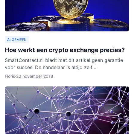
ALGEMEEN
Hoe werkt een crypto exchange precies?
SmartContract.nl biedt met dit artikel geen garantie
voor succes. De handelaar is altijd zelf
verantwoordelijk voor zijn of haar munten. Het is
Floris
·
20 november 2018
slechts een obse