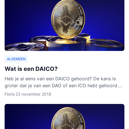
ALGEMEEN
Wat is een DAICO?
Heb je al eens van een DAICO gehoord? De kans is
groter dat je van een DAO of een ICO hebt gehoord.
Hoewel het concept van DAICO nog nooit is ingezet,
Floris
·
23 november 2018
zijn er w