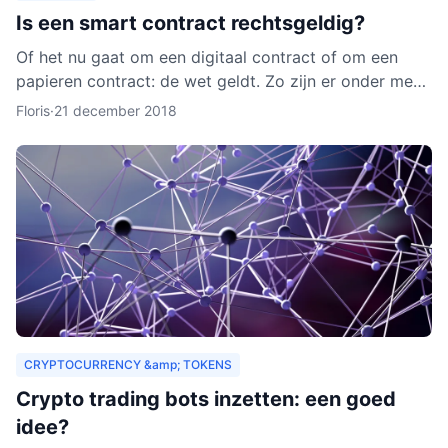
Is een smart contract rechtsgeldig?
Of het nu gaat om een digitaal contract of om een
papieren contract: de wet geldt. Zo zijn er onder meer
regels over de privacy van de deelnemers aan het
Floris
·
21 december 2018
contra
CRYPTOCURRENCY &amp; TOKENS
Crypto trading bots inzetten: een goed
idee?