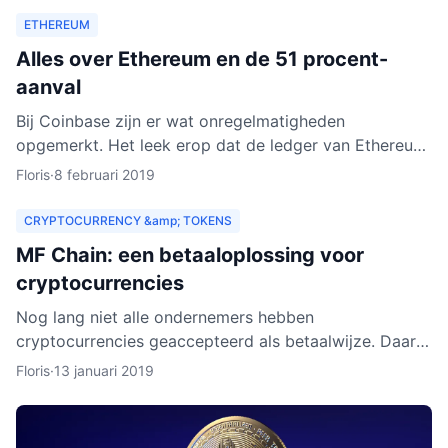
ETHEREUM
Alles over Ethereum en de 51 procent-
aanval
Bij Coinbase zijn er wat onregelmatigheden
opgemerkt. Het leek erop dat de ledger van Ethereum
Classic werd herschreven. Dat zou betekenen dat
Floris
·
8 februari 2019
personen met kwad
CRYPTOCURRENCY &amp; TOKENS
MF Chain: een betaaloplossing voor
cryptocurrencies
Nog lang niet alle ondernemers hebben
cryptocurrencies geaccepteerd als betaalwijze. Daar
wil MF Chain een verandering in maken. Het bedrijf wil
Floris
·
13 januari 2019
onder meer ontw