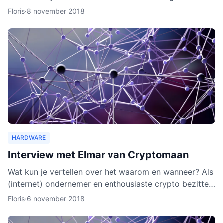
wallet gaat verschillende cryptocurrencies en token
Floris
·
8 november 2018
ond
HARDWARE
Interview met Elmar van Cryptomaan
Wat kun je vertellen over het waarom en wanneer? Als
(internet) ondernemer en enthousiaste crypto bezitter
was het een logische keuze om de webshop te
Floris
·
6 november 2018
beginnen.