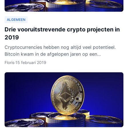
ALGEMEEN
Drie vooruitstrevende crypto projecten in
2019
Cryptocurrencies hebben nog altijd veel potentieel.
Bitcoin kwam in de afgelopen jaren op een
hoogtepunt te staan en Ethereum volgde in rap
Floris
·
15 februari 2019
tempo. Het lijkt ero