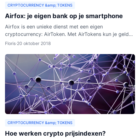
CRYPTOCURRENCY &amp; TOKENS
Airfox: je eigen bank op je smartphone
Airfox is een unieke dienst met een eigen
cryptocurrency: AirToken. Met AirTokens kun je geld
aan elkaar uitlenen, zonder tussenkomst van een bank.
Floris
·
20 oktober 2018
Dankzij de e
CRYPTOCURRENCY &amp; TOKENS
Hoe werken crypto prijsindexen?