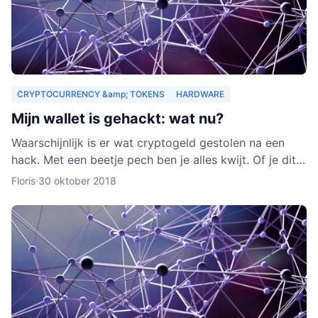
CRYPTOCURRENCY &amp; TOKENS
HARDWARE
Mijn wallet is gehackt: wat nu?
Waarschijnlijk is er wat cryptogeld gestolen na een
hack. Met een beetje pech ben je alles kwijt. Of je dit
nog terug kunt krijgen, leggen we je uit in dit arti
Floris
·
30 oktober 2018