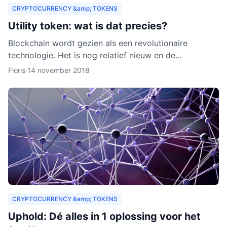
CRYPTOCURRENCY &amp; TOKENS
Utility token: wat is dat precies?
Blockchain wordt gezien als een revolutionaire
technologie. Het is nog relatief nieuw en de
verwachting is dat het zich de komende jaren verder
Floris
·
14 november 2018
zal ontwikkelen.
CRYPTOCURRENCY &amp; TOKENS
Uphold: Dé alles in 1 oplossing voor het