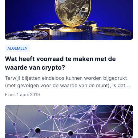
ALGEMEEN
Wat heeft voorraad te maken met de
waarde van crypto?
Terwijl biljetten eindeloos kunnen worden bijgedrukt
(met gevolgen voor de waarde van de munt), is dat bij
cryptocurrencies anders. Hoe werkt dit nu eigenlijk p
Floris
·
1 april 2019