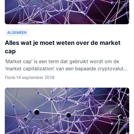
ALGEMEEN
Alles wat je moet weten over de market
cap
‘Market cap’ is een term dat gebruikt wordt om de
‘market capitalization’ van een bepaalde cryptovaluta
uit te drukken. Aan de hand van berekeningen van de
Floris
·
14 september 2018
zoge