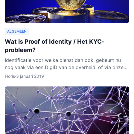
ALGEMEEN
Wat is Proof of Identity / Het KYC-
probleem?
Identificatie voor welke dienst dan ook, gebeurt nu
nog vaak via een DigiD van de overheid, of via onze
identiteitskaart. In sommige gevallen moeten we zelfs
Floris
·
3 januari 2019
ge