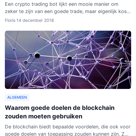
Een crypto trading bot lijkt een mooie manier om
zeker te zijn van een goede trade, maar eigenlijk kost
het instellen van een bot nog aardig wat tijd en
Floris
·
14 december 2018
moeite.
ALGEMEEN
Waarom goede doelen de blockchain
zouden moeten gebruiken
De blockchain biedt bepaalde voordelen, die ook voor
goede doelen van toepassing zouden kunnen zijn. Zo