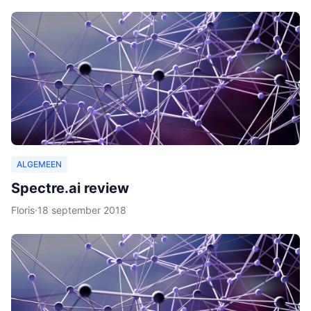
ALGEMEEN
Spectre.ai review
Floris
·
18 september 2018