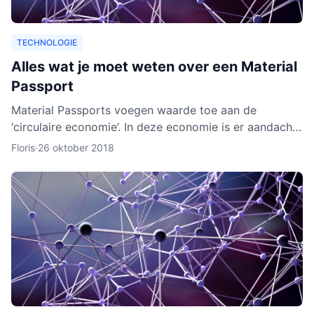
TECHNOLOGIE
Alles wat je moet weten over een Material
Passport
Material Passports voegen waarde toe aan de
‘circulaire economie’. In deze economie is er aandacht
voor het hergebruik van materialen. We gaan dan
Floris
·
26 oktober 2018
milieuvriende