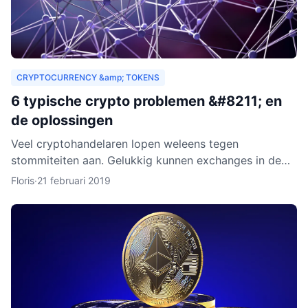
CRYPTOCURRENCY &amp; TOKENS
6 typische crypto problemen &#8211; en
de oplossingen
Veel cryptohandelaren lopen weleens tegen
stommiteiten aan. Gelukkig kunnen exchanges in de
meeste gevallen helpen. Helaas zijn er ook gevallen
Floris
·
21 februari 2019
waarin fouten je