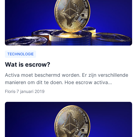
TECHNOLOGIE
Wat is escrow?
Activa moet beschermd worden. Er zijn verschillende
manieren om dit te doen. Hoe escrow activa
beschermt, leggen we uit in dit artikel. Ook leggen we
Floris
·
7 januari 2019
uit waarom