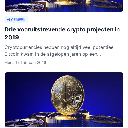
ALGEMEEN
Drie vooruitstrevende crypto projecten in
2019
Cryptocurrencies hebben nog altijd veel potentieel.
Bitcoin kwam in de afgelopen jaren op een
hoogtepunt te staan en Ethereum volgde in rap
Floris
·
15 februari 2019
tempo. Het lijkt ero