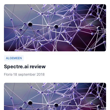
ALGEMEEN
Spectre.ai review
Floris
·
18 september 2018