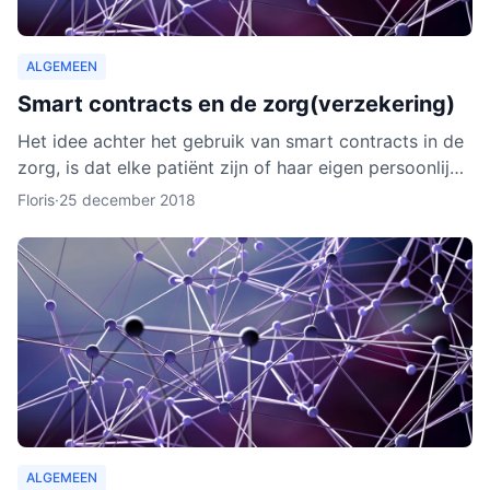
ALGEMEEN
Smart contracts en de zorg(verzekering)
Het idee achter het gebruik van smart contracts in de
zorg, is dat elke patiënt zijn of haar eigen persoonlijke
data vanaf ieder online apparaat kan inzien en b
Floris
·
25 december 2018
ALGEMEEN