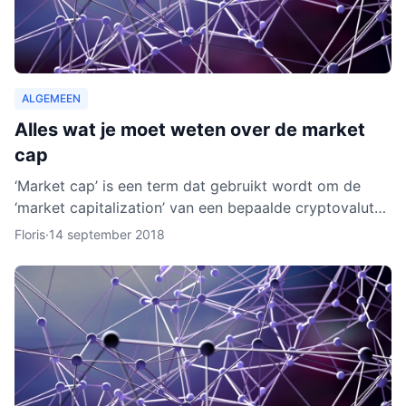
ALGEMEEN
Alles wat je moet weten over de market
cap
‘Market cap’ is een term dat gebruikt wordt om de
‘market capitalization’ van een bepaalde cryptovaluta
uit te drukken. Aan de hand van berekeningen van de
Floris
·
14 september 2018
zoge