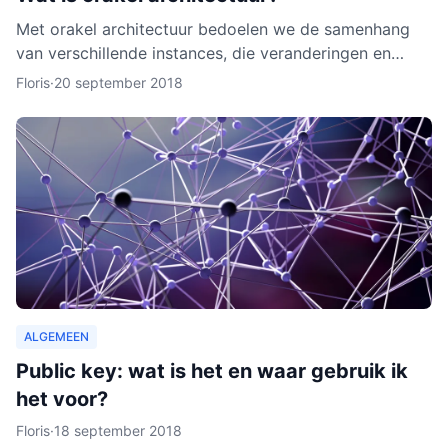
Met orakel architectuur bedoelen we de samenhang
van verschillende instances, die veranderingen en
activiteiten in het netwerk noteren. Een orakel is erg
Floris
·
20 september 2018
belang
ALGEMEEN
Public key: wat is het en waar gebruik ik
het voor?
Floris
·
18 september 2018