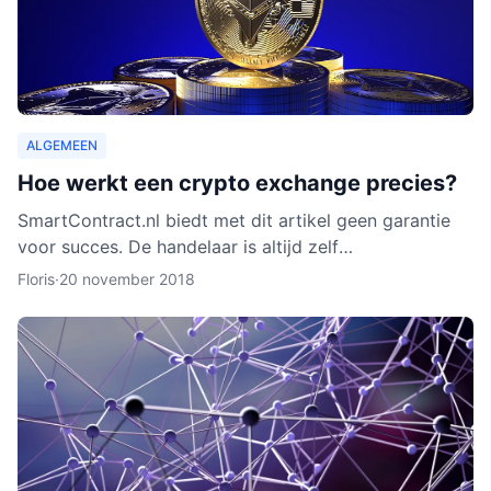
ALGEMEEN
Hoe werkt een crypto exchange precies?
SmartContract.nl biedt met dit artikel geen garantie
voor succes. De handelaar is altijd zelf
verantwoordelijk voor zijn of haar munten. Het is
Floris
·
20 november 2018
slechts een obse