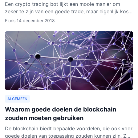
Een crypto trading bot lijkt een mooie manier om
zeker te zijn van een goede trade, maar eigenlijk kost
het instellen van een bot nog aardig wat tijd en
Floris
·
14 december 2018
moeite.
ALGEMEEN
Waarom goede doelen de blockchain
zouden moeten gebruiken
De blockchain biedt bepaalde voordelen, die ook voor
goede doelen van toepassing zouden kunnen zijn. Zo