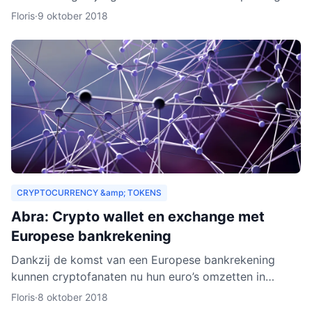
drempels aan. Er gelden bijvoorbeeld strenge regels,
Floris
·
9 oktober 2018
Zeus E
CRYPTOCURRENCY &amp; TOKENS
Abra: Crypto wallet en exchange met
Europese bankrekening
Dankzij de komst van een Europese bankrekening
kunnen cryptofanaten nu hun euro’s omzetten in
cryptogeld. Hiervoor hoeft alleen geld gestort te
Floris
·
8 oktober 2018
worden naar een