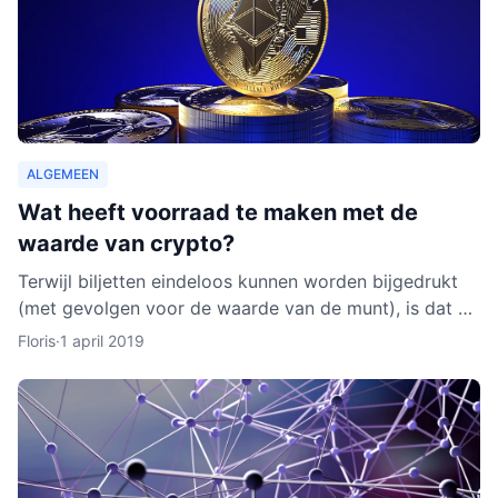
ALGEMEEN
Wat heeft voorraad te maken met de
waarde van crypto?
Terwijl biljetten eindeloos kunnen worden bijgedrukt
(met gevolgen voor de waarde van de munt), is dat bij
cryptocurrencies anders. Hoe werkt dit nu eigenlijk p
Floris
·
1 april 2019