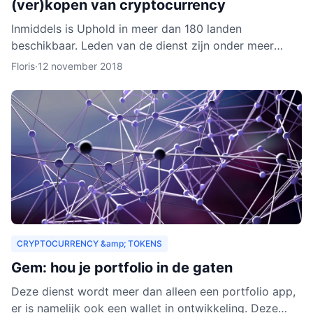
(ver)kopen van cryptocurrency
Inmiddels is Uphold in meer dan 180 landen
beschikbaar. Leden van de dienst zijn onder meer
bedrijven, ontwikkelaars, particulieren, ngo’s en non-
Floris
·
12 november 2018
profitorganisa
CRYPTOCURRENCY &amp; TOKENS
Gem: hou je portfolio in de gaten
Deze dienst wordt meer dan alleen een portfolio app,
er is namelijk ook een wallet in ontwikkeling. Deze