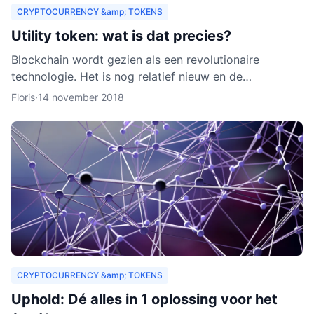
CRYPTOCURRENCY &amp; TOKENS
Utility token: wat is dat precies?
Blockchain wordt gezien als een revolutionaire
technologie. Het is nog relatief nieuw en de
verwachting is dat het zich de komende jaren verder
Floris
·
14 november 2018
zal ontwikkelen.
CRYPTOCURRENCY &amp; TOKENS
Uphold: Dé alles in 1 oplossing voor het