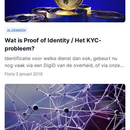
ALGEMEEN
Wat is Proof of Identity / Het KYC-
probleem?
Identificatie voor welke dienst dan ook, gebeurt nu
nog vaak via een DigiD van de overheid, of via onze
identiteitskaart. In sommige gevallen moeten we zelfs
Floris
·
3 januari 2019
ge