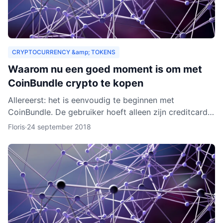
CRYPTOCURRENCY &amp; TOKENS
Waarom nu een goed moment is om met
CoinBundle crypto te kopen
Allereerst: het is eenvoudig te beginnen met
CoinBundle. De gebruiker hoeft alleen zijn creditcard
te gebruiken of bankinformatie op te geven, een paar
Floris
·
24 september 2018
vragen t