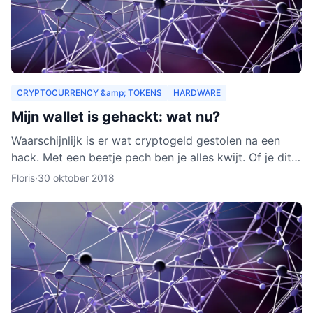
CRYPTOCURRENCY &amp; TOKENS
HARDWARE
Mijn wallet is gehackt: wat nu?
Waarschijnlijk is er wat cryptogeld gestolen na een
hack. Met een beetje pech ben je alles kwijt. Of je dit
nog terug kunt krijgen, leggen we je uit in dit arti
Floris
·
30 oktober 2018