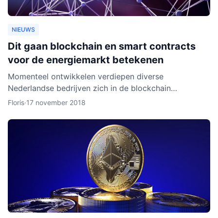
NIEUWS
Dit gaan blockchain en smart contracts
voor de energiemarkt betekenen
Momenteel ontwikkelen verdiepen diverse
Nederlandse bedrijven zich in de blockchain
technologie. Enkele daarvan, zoals BlockLab uit
Floris
·
17 november 2018
Rotterdam, testen de toepass