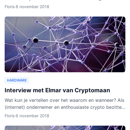
wallet gaat verschillende cryptocurrencies en token
Floris
·
8 november 2018
ond
HARDWARE
Interview met Elmar van Cryptomaan
Wat kun je vertellen over het waarom en wanneer? Als
(internet) ondernemer en enthousiaste crypto bezitter
was het een logische keuze om de webshop te
Floris
·
6 november 2018
beginnen.