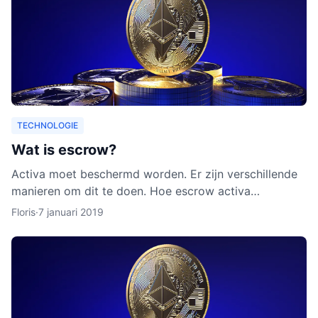
TECHNOLOGIE
Wat is escrow?
Activa moet beschermd worden. Er zijn verschillende
manieren om dit te doen. Hoe escrow activa
beschermt, leggen we uit in dit artikel. Ook leggen we
Floris
·
7 januari 2019
uit waarom