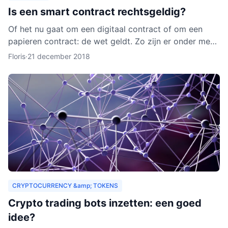
Is een smart contract rechtsgeldig?
Of het nu gaat om een digitaal contract of om een
papieren contract: de wet geldt. Zo zijn er onder meer
regels over de privacy van de deelnemers aan het
Floris
·
21 december 2018
contra
CRYPTOCURRENCY &amp; TOKENS
Crypto trading bots inzetten: een goed
idee?