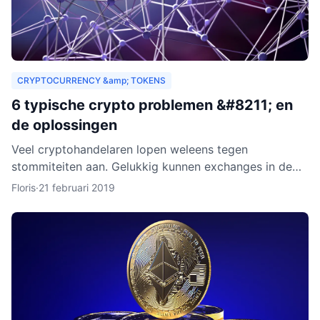
CRYPTOCURRENCY &amp; TOKENS
6 typische crypto problemen &#8211; en
de oplossingen
Veel cryptohandelaren lopen weleens tegen
stommiteiten aan. Gelukkig kunnen exchanges in de
meeste gevallen helpen. Helaas zijn er ook gevallen
Floris
·
21 februari 2019
waarin fouten je