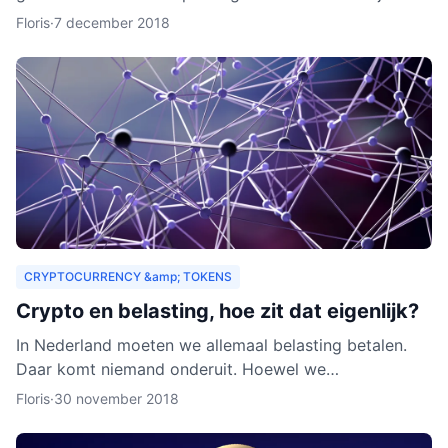
zouden organisaties ook een heel nieuw publiek
Floris
·
7 december 2018
kunnen aa
CRYPTOCURRENCY &amp; TOKENS
Crypto en belasting, hoe zit dat eigenlijk?
In Nederland moeten we allemaal belasting betalen.
Daar komt niemand onderuit. Hoewel we
cryptocurrency vaak zien als virtueel geld, is het toch
Floris
·
30 november 2018
van waarde. Als