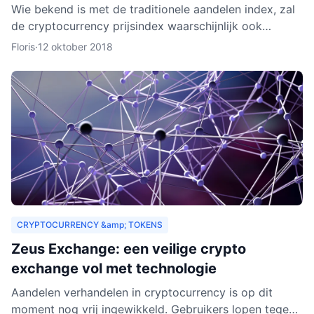
Wie bekend is met de traditionele aandelen index, zal
de cryptocurrency prijsindex waarschijnlijk ook
interessant vinden. In dit artikel behandelen we hoe
Floris
·
12 oktober 2018
een c
CRYPTOCURRENCY &amp; TOKENS
Zeus Exchange: een veilige crypto
exchange vol met technologie
Aandelen verhandelen in cryptocurrency is op dit
moment nog vrij ingewikkeld. Gebruikers lopen tegen