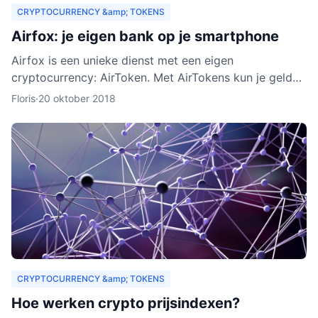
CRYPTOCURRENCY &amp; TOKENS
Airfox: je eigen bank op je smartphone
Airfox is een unieke dienst met een eigen
cryptocurrency: AirToken. Met AirTokens kun je geld
aan elkaar uitlenen, zonder tussenkomst van een bank.
Floris
·
20 oktober 2018
Dankzij de e
CRYPTOCURRENCY &amp; TOKENS
Hoe werken crypto prijsindexen?