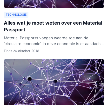
TECHNOLOGIE
Alles wat je moet weten over een Material
Passport
Material Passports voegen waarde toe aan de
‘circulaire economie’. In deze economie is er aandacht
voor het hergebruik van materialen. We gaan dan
Floris
·
26 oktober 2018
milieuvriende