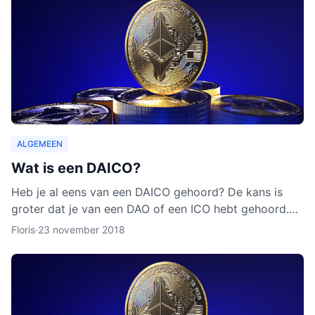
ALGEMEEN
Wat is een DAICO?
Heb je al eens van een DAICO gehoord? De kans is
groter dat je van een DAO of een ICO hebt gehoord.
Hoewel het concept van DAICO nog nooit is ingezet,
Floris
·
23 november 2018
zijn er w