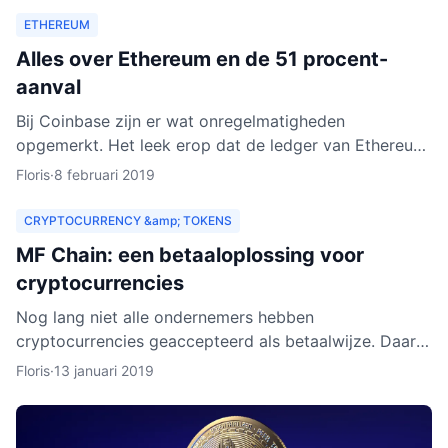
ETHEREUM
Alles over Ethereum en de 51 procent-
aanval
Bij Coinbase zijn er wat onregelmatigheden
opgemerkt. Het leek erop dat de ledger van Ethereum
Classic werd herschreven. Dat zou betekenen dat
Floris
·
8 februari 2019
personen met kwad
CRYPTOCURRENCY &amp; TOKENS
MF Chain: een betaaloplossing voor
cryptocurrencies
Nog lang niet alle ondernemers hebben
cryptocurrencies geaccepteerd als betaalwijze. Daar
wil MF Chain een verandering in maken. Het bedrijf wil
Floris
·
13 januari 2019
onder meer ontw