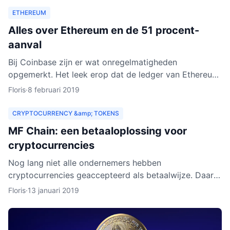
ETHEREUM
Alles over Ethereum en de 51 procent-
aanval
Bij Coinbase zijn er wat onregelmatigheden
opgemerkt. Het leek erop dat de ledger van Ethereum
Classic werd herschreven. Dat zou betekenen dat
Floris
·
8 februari 2019
personen met kwad
CRYPTOCURRENCY &amp; TOKENS
MF Chain: een betaaloplossing voor
cryptocurrencies
Nog lang niet alle ondernemers hebben
cryptocurrencies geaccepteerd als betaalwijze. Daar
wil MF Chain een verandering in maken. Het bedrijf wil
Floris
·
13 januari 2019
onder meer ontw