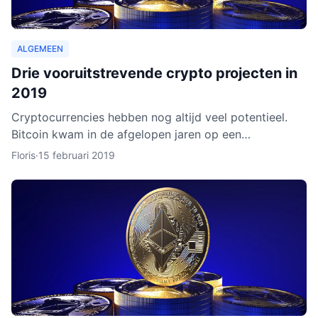
ALGEMEEN
Drie vooruitstrevende crypto projecten in
2019
Cryptocurrencies hebben nog altijd veel potentieel.
Bitcoin kwam in de afgelopen jaren op een
hoogtepunt te staan en Ethereum volgde in rap
Floris
·
15 februari 2019
tempo. Het lijkt ero