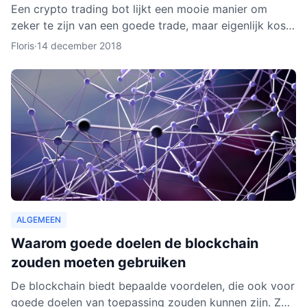
Een crypto trading bot lijkt een mooie manier om
zeker te zijn van een goede trade, maar eigenlijk kost
het instellen van een bot nog aardig wat tijd en
Floris
·
14 december 2018
moeite.
ALGEMEEN
Waarom goede doelen de blockchain
zouden moeten gebruiken
De blockchain biedt bepaalde voordelen, die ook voor
goede doelen van toepassing zouden kunnen zijn. Zo