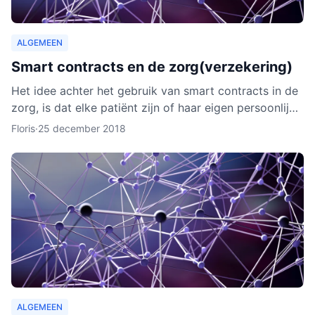
ALGEMEEN
Smart contracts en de zorg(verzekering)
Het idee achter het gebruik van smart contracts in de
zorg, is dat elke patiënt zijn of haar eigen persoonlijke
data vanaf ieder online apparaat kan inzien en b
Floris
·
25 december 2018
ALGEMEEN