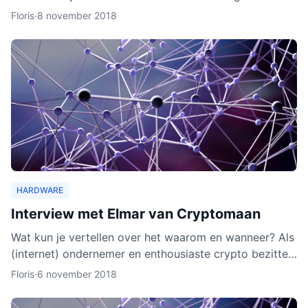
wallet gaat verschillende cryptocurrencies en token
Floris
·
8 november 2018
ond
HARDWARE
Interview met Elmar van Cryptomaan
Wat kun je vertellen over het waarom en wanneer? Als
(internet) ondernemer en enthousiaste crypto bezitter
was het een logische keuze om de webshop te
Floris
·
6 november 2018
beginnen.