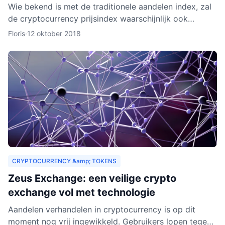
Wie bekend is met de traditionele aandelen index, zal
de cryptocurrency prijsindex waarschijnlijk ook
interessant vinden. In dit artikel behandelen we hoe
Floris
·
12 oktober 2018
een c
CRYPTOCURRENCY &amp; TOKENS
Zeus Exchange: een veilige crypto
exchange vol met technologie
Aandelen verhandelen in cryptocurrency is op dit
moment nog vrij ingewikkeld. Gebruikers lopen tegen