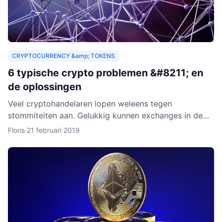
CRYPTOCURRENCY &amp; TOKENS
6 typische crypto problemen &#8211; en
de oplossingen
Veel cryptohandelaren lopen weleens tegen
stommiteiten aan. Gelukkig kunnen exchanges in de
meeste gevallen helpen. Helaas zijn er ook gevallen
Floris
·
21 februari 2019
waarin fouten je