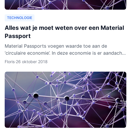
TECHNOLOGIE
Alles wat je moet weten over een Material
Passport
Material Passports voegen waarde toe aan de
‘circulaire economie’. In deze economie is er aandacht
voor het hergebruik van materialen. We gaan dan
Floris
·
26 oktober 2018
milieuvriende