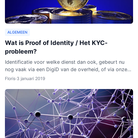
ALGEMEEN
Wat is Proof of Identity / Het KYC-
probleem?
Identificatie voor welke dienst dan ook, gebeurt nu
nog vaak via een DigiD van de overheid, of via onze
identiteitskaart. In sommige gevallen moeten we zelfs
Floris
·
3 januari 2019
ge