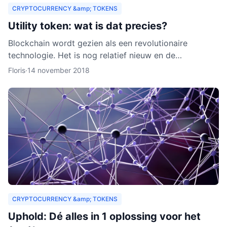
CRYPTOCURRENCY &amp; TOKENS
Utility token: wat is dat precies?
Blockchain wordt gezien als een revolutionaire
technologie. Het is nog relatief nieuw en de
verwachting is dat het zich de komende jaren verder
Floris
·
14 november 2018
zal ontwikkelen.
CRYPTOCURRENCY &amp; TOKENS
Uphold: Dé alles in 1 oplossing voor het