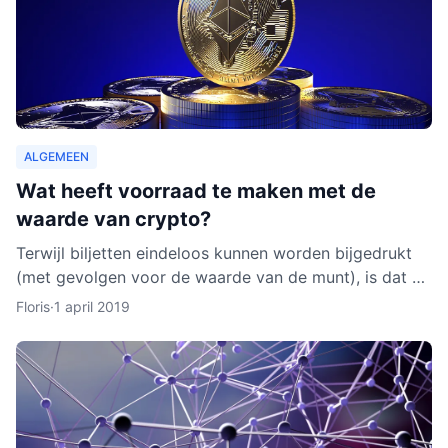
ALGEMEEN
Wat heeft voorraad te maken met de
waarde van crypto?
Terwijl biljetten eindeloos kunnen worden bijgedrukt
(met gevolgen voor de waarde van de munt), is dat bij
cryptocurrencies anders. Hoe werkt dit nu eigenlijk p
Floris
·
1 april 2019