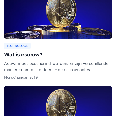
TECHNOLOGIE
Wat is escrow?
Activa moet beschermd worden. Er zijn verschillende
manieren om dit te doen. Hoe escrow activa
beschermt, leggen we uit in dit artikel. Ook leggen we
Floris
·
7 januari 2019
uit waarom