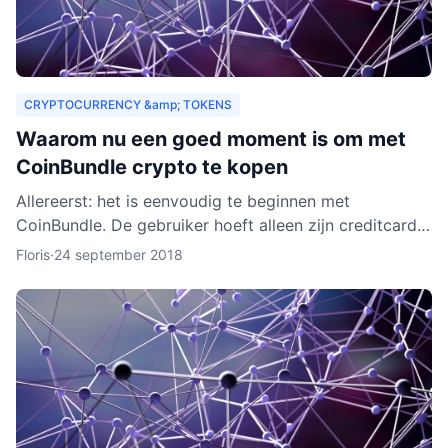
CRYPTOCURRENCY &amp; TOKENS
Waarom nu een goed moment is om met
CoinBundle crypto te kopen
Allereerst: het is eenvoudig te beginnen met
CoinBundle. De gebruiker hoeft alleen zijn creditcard
te gebruiken of bankinformatie op te geven, een paar
Floris
·
24 september 2018
vragen t