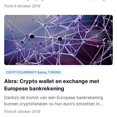
drempels aan. Er gelden bijvoorbeeld strenge regels,
Floris
·
9 oktober 2018
Zeus E
CRYPTOCURRENCY &amp; TOKENS
Abra: Crypto wallet en exchange met
Europese bankrekening
Dankzij de komst van een Europese bankrekening
kunnen cryptofanaten nu hun euro’s omzetten in
cryptogeld. Hiervoor hoeft alleen geld gestort te
Floris
·
8 oktober 2018
worden naar een