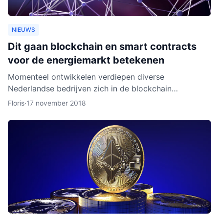
NIEUWS
Dit gaan blockchain en smart contracts
voor de energiemarkt betekenen
Momenteel ontwikkelen verdiepen diverse
Nederlandse bedrijven zich in de blockchain
technologie. Enkele daarvan, zoals BlockLab uit
Floris
·
17 november 2018
Rotterdam, testen de toepass