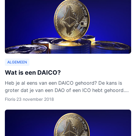
ALGEMEEN
Wat is een DAICO?
Heb je al eens van een DAICO gehoord? De kans is
groter dat je van een DAO of een ICO hebt gehoord.
Hoewel het concept van DAICO nog nooit is ingezet,
Floris
·
23 november 2018
zijn er w