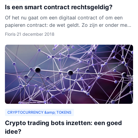
Is een smart contract rechtsgeldig?
Of het nu gaat om een digitaal contract of om een
papieren contract: de wet geldt. Zo zijn er onder meer
regels over de privacy van de deelnemers aan het
Floris
·
21 december 2018
contra
CRYPTOCURRENCY &amp; TOKENS
Crypto trading bots inzetten: een goed
idee?