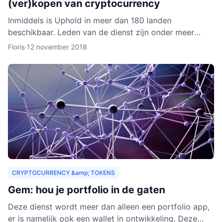
(ver)kopen van cryptocurrency
Inmiddels is Uphold in meer dan 180 landen
beschikbaar. Leden van de dienst zijn onder meer
bedrijven, ontwikkelaars, particulieren, ngo’s en non-
Floris
·
12 november 2018
profitorganisa
CRYPTOCURRENCY &amp; TOKENS
Gem: hou je portfolio in de gaten
Deze dienst wordt meer dan alleen een portfolio app,
er is namelijk ook een wallet in ontwikkeling. Deze