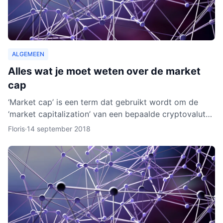
ALGEMEEN
Alles wat je moet weten over de market
cap
‘Market cap’ is een term dat gebruikt wordt om de
‘market capitalization’ van een bepaalde cryptovaluta
uit te drukken. Aan de hand van berekeningen van de
Floris
·
14 september 2018
zoge