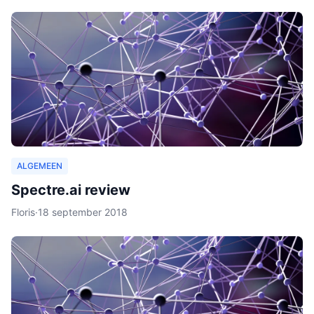
ALGEMEEN
Spectre.ai review
Floris
·
18 september 2018