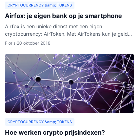
CRYPTOCURRENCY &amp; TOKENS
Airfox: je eigen bank op je smartphone
Airfox is een unieke dienst met een eigen
cryptocurrency: AirToken. Met AirTokens kun je geld
aan elkaar uitlenen, zonder tussenkomst van een bank.
Floris
·
20 oktober 2018
Dankzij de e
CRYPTOCURRENCY &amp; TOKENS
Hoe werken crypto prijsindexen?