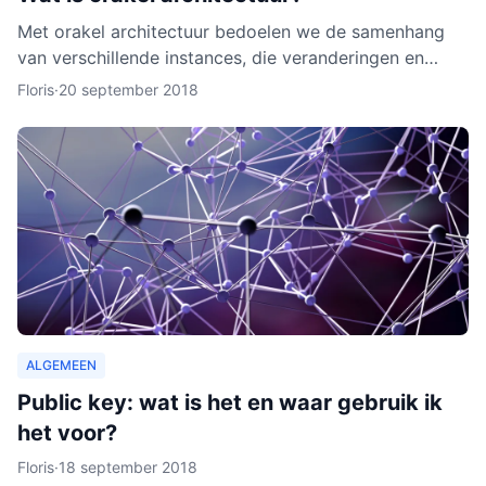
Met orakel architectuur bedoelen we de samenhang
van verschillende instances, die veranderingen en
activiteiten in het netwerk noteren. Een orakel is erg
Floris
·
20 september 2018
belang
ALGEMEEN
Public key: wat is het en waar gebruik ik
het voor?
Floris
·
18 september 2018