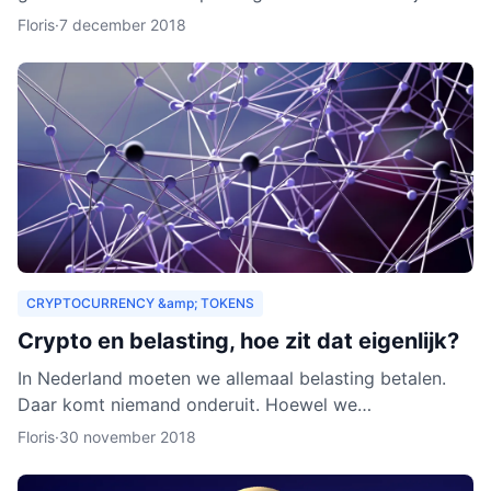
zouden organisaties ook een heel nieuw publiek
Floris
·
7 december 2018
kunnen aa
CRYPTOCURRENCY &amp; TOKENS
Crypto en belasting, hoe zit dat eigenlijk?
In Nederland moeten we allemaal belasting betalen.
Daar komt niemand onderuit. Hoewel we
cryptocurrency vaak zien als virtueel geld, is het toch
Floris
·
30 november 2018
van waarde. Als