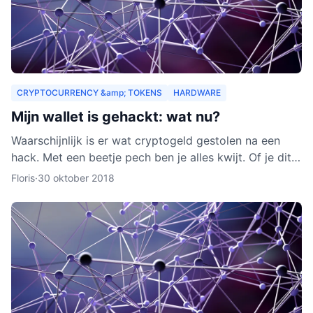
CRYPTOCURRENCY &amp; TOKENS
HARDWARE
Mijn wallet is gehackt: wat nu?
Waarschijnlijk is er wat cryptogeld gestolen na een
hack. Met een beetje pech ben je alles kwijt. Of je dit
nog terug kunt krijgen, leggen we je uit in dit arti
Floris
·
30 oktober 2018