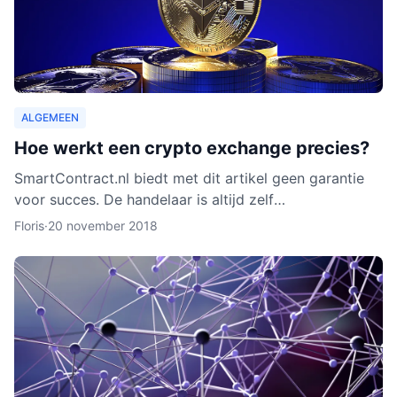
ALGEMEEN
Hoe werkt een crypto exchange precies?
SmartContract.nl biedt met dit artikel geen garantie
voor succes. De handelaar is altijd zelf
verantwoordelijk voor zijn of haar munten. Het is
Floris
·
20 november 2018
slechts een obse