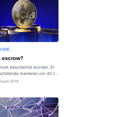
LOGIE
s escrow?
moet beschermd worden. Er
rschillende manieren om dit te
oe escrow activa beschermt,
anuari 2019
e uit in dit artikel. Ook
 we uit waarom