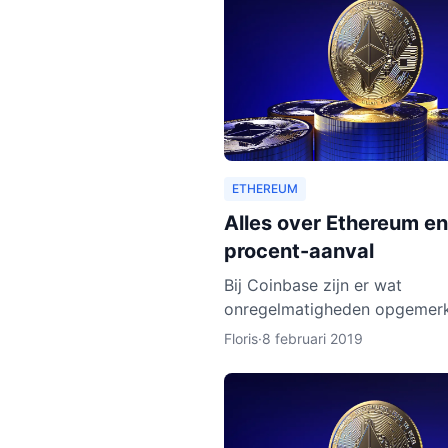
ETHEREUM
Alles over Ethereum en
procent-aanval
Bij Coinbase zijn er wat
onregelmatigheden opgemerk
leek erop dat de ledger van
Floris
·
8 februari 2019
Ethereum Classic werd hersc
Dat zou betekenen dat pers
met kwad