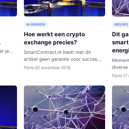
ALGEMEEN
NIEUWS
Hoe werkt een crypto
Dit g
exchange precies?
smart
O
energ
at je
SmartContract.nl biedt met dit
artikel geen garantie voor succes.
Moment
t van
De handelaar is altijd zelf
diverse
Floris
·
20 november 2018
ijn er w
verantwoordelijk voor zijn of haar
in de b
Floris
·
17
munten. Het is slechts een obse
daarvan
Rotterd