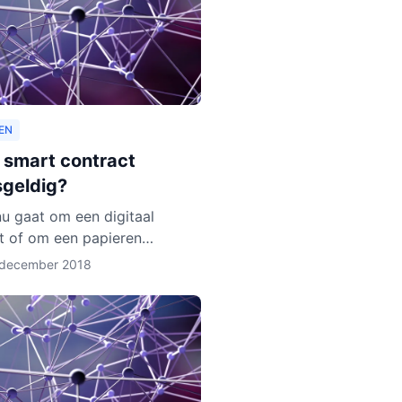
EN
n smart contract
sgeldig?
nu gaat om een digitaal
t of om een papieren
: de wet geldt. Zo zijn er
 december 2018
eer regels over de privacy
deelnemers aan het contra