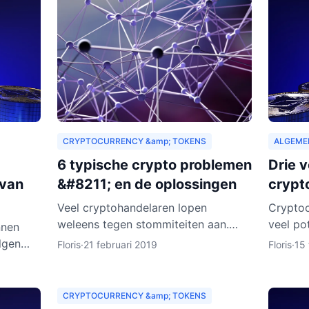
CRYPTOCURRENCY &amp; TOKENS
ALGEME
6 typische crypto problemen
Drie 
 van
&#8211; en de oplossingen
crypt
Veel cryptohandelaren lopen
Cryptoc
weleens tegen stommiteiten aan.
veel po
nnen
Gelukkig kunnen exchanges in de
afgelop
lgen
Floris
·
21 februari 2019
Floris
·
15 
meeste gevallen helpen. Helaas zijn
te staa
 is dat
er ook gevallen waarin fouten je
tempo. 
Hoe
CRYPTOCURRENCY &amp; TOKENS