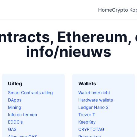
Home
Crypto Ko
tracts, Ethereum,
info/nieuws
Uitleg
Wallets
Smart Contracts uitleg
Wallet overzicht
DApps
Hardware wallets
Mining
Ledger Nano S
Info en termen
Trezor T
EDDC's
KeepKey
GAS
CRYPTOTAG
Alles over GAS
Private key