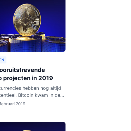
EN
vooruitstrevende
o projecten in 2019
urrencies hebben nog altijd
tentieel. Bitcoin kwam in de
en jaren op een hoogtepunt
februari 2019
n en Ethereum volgde in rap
Het lijkt ero