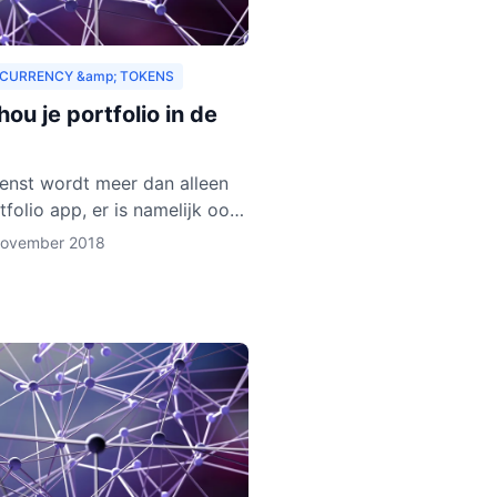
CURRENCY &amp; TOKENS
ou je portfolio in de
enst wordt meer dan alleen
tfolio app, er is namelijk ook
let in ontwikkeling. Deze
november 2018
gaat verschillende
urrencies en token ond