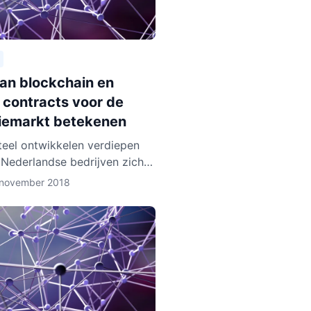
aan blockchain en
 contracts voor de
iemarkt betekenen
eel ontwikkelen verdiepen
 Nederlandse bedrijven zich
lockchain technologie. Enkele
 november 2018
, zoals BlockLab uit
am, testen de toepass