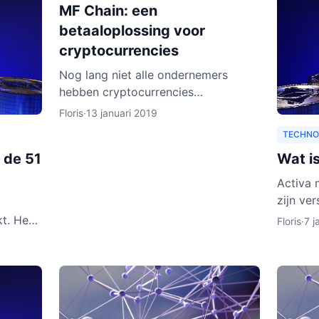
MF Chain: een
betaaloplossing voor
cryptocurrencies
Nog lang niet alle ondernemers
hebben cryptocurrencies
geaccepteerd als betaalwijze. Daar
Floris
·
13 januari 2019
wil MF Chain een verandering in
TECHNO
maken. Het bedrijf wil onder meer
 de 51
Wat i
ontw
Activa 
zijn ve
doen. H
t. Het
Floris
·
7 j
leggen w
leggen
hreven.
onen