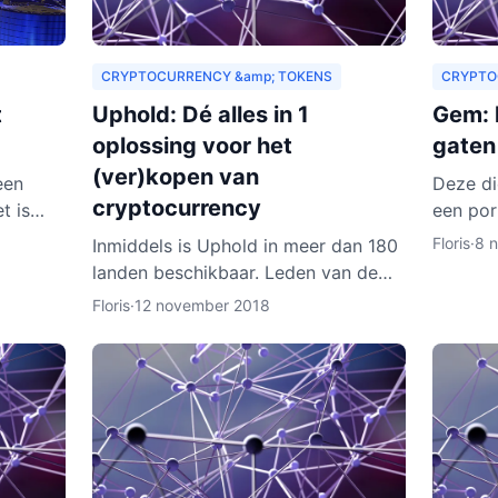
CRYPTOCURRENCY &amp; TOKENS
CRYPTO
t
Uphold: Dé alles in 1
Gem: h
oplossing voor het
gaten
(ver)kopen van
een
Deze di
cryptocurrency
t is
een por
wachting
een wal
Floris
·
8 
Inmiddels is Uphold in meer dan 180
aren
wallet 
landen beschikbaar. Leden van de
cryptoc
dienst zijn onder meer bedrijven,
Floris
·
12 november 2018
ontwikkelaars, particulieren, ngo’s en
non-profitorganisa