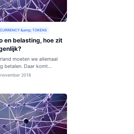
CURRENCY &amp; TOKENS
 en belasting, hoe zit
genlijk?
rland moeten we allemaal
ng betalen. Daar komt
 onderuit. Hoewel we
 november 2018
urrency vaak zien als virtueel
s het toch van waarde. Als