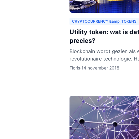
CRYPTOCURRENCY &amp; TOKENS
Utility token: wat is da
precies?
Blockchain wordt gezien als 
revolutionaire technologie. He
nog relatief nieuw en de ver
Floris
·
14 november 2018
is dat het zich de komende j
verder zal ontwikkelen.