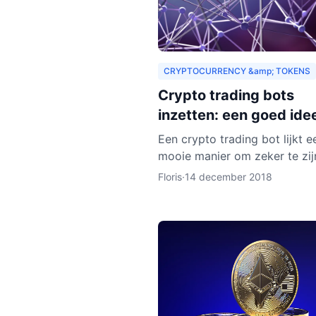
CRYPTOCURRENCY &amp; TOKENS
Crypto trading bots
inzetten: een goed ide
Een crypto trading bot lijkt e
mooie manier om zeker te zij
een goede trade, maar eigenli
Floris
·
14 december 2018
het instellen van een bot nog
wat tijd en moeite.