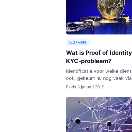
ALGEMEEN
Wat is Proof of Identity
KYC-probleem?
Identificatie voor welke dien
ook, gebeurt nu nog vaak via
DigiD van de overheid, of vi
Floris
·
3 januari 2019
identiteitskaart. In sommige 
moeten we zelfs ge