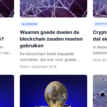
ALGEMEEN
CRYPTO
Waarom goede doelen de
Crypto
e?
blockchain zouden moeten
dat ei
gebruiken
en
In Nede
n van
belasti
De blockchain biedt bepaalde
jk kost
niemand
voordelen, die ook voor goede
Floris
·
30
 aardig
cryptoc
doelen van toepassing zouden
Floris
·
7 december 2018
geld, i
kunnen zijn. Zo zouden organisaties
ook een heel nieuw publiek kunnen
aa