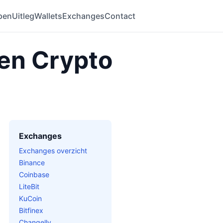
pen
Uitleg
Wallets
Exchanges
Contact
 en Crypto
Exchanges
Exchanges overzicht
Binance
Coinbase
LiteBit
KuCoin
Bitfinex
Changelly