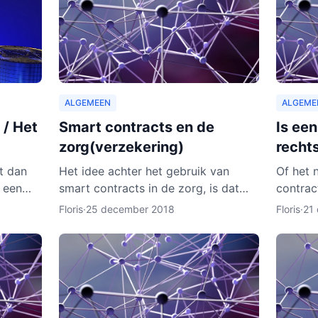
ALGEMEEN
ALGEME
 / Het
Smart contracts en de
Is ee
zorg(verzekering)
recht
st dan
Het idee achter het gebruik van
Of het 
 een
smart contracts in de zorg, is dat
contrac
a onze
elke patiënt zijn of haar eigen
contract
Floris
·
25 december 2018
Floris
·
21
gevallen
persoonlijke data vanaf ieder online
onder m
apparaat kan inzien en b
van de 