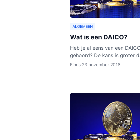
ALGEMEEN
Wat is een DAICO?
Heb je al eens van een DAIC
gehoord? De kans is groter d
van een DAO of een ICO hebt
Floris
·
23 november 2018
gehoord. Hoewel het concep
DAICO nog nooit is ingezet, z