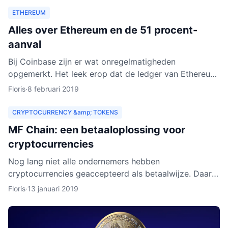
ETHEREUM
Alles over Ethereum en de 51 procent-
aanval
Bij Coinbase zijn er wat onregelmatigheden
opgemerkt. Het leek erop dat de ledger van Ethereum
Classic werd herschreven. Dat zou betekenen dat
Floris
·
8 februari 2019
personen met kwad
CRYPTOCURRENCY &amp; TOKENS
MF Chain: een betaaloplossing voor
cryptocurrencies
Nog lang niet alle ondernemers hebben
cryptocurrencies geaccepteerd als betaalwijze. Daar
wil MF Chain een verandering in maken. Het bedrijf wil
Floris
·
13 januari 2019
onder meer ontw