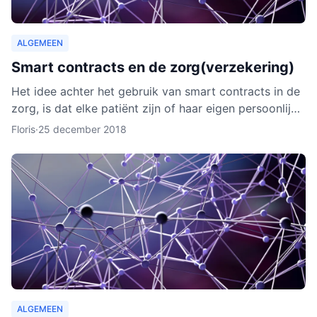
ALGEMEEN
Smart contracts en de zorg(verzekering)
Het idee achter het gebruik van smart contracts in de
zorg, is dat elke patiënt zijn of haar eigen persoonlijke
data vanaf ieder online apparaat kan inzien en b
Floris
·
25 december 2018
ALGEMEEN