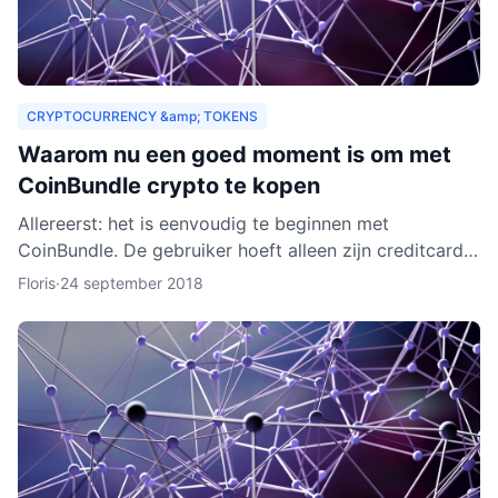
CRYPTOCURRENCY &amp; TOKENS
Waarom nu een goed moment is om met
CoinBundle crypto te kopen
Allereerst: het is eenvoudig te beginnen met
CoinBundle. De gebruiker hoeft alleen zijn creditcard
te gebruiken of bankinformatie op te geven, een paar
Floris
·
24 september 2018
vragen t