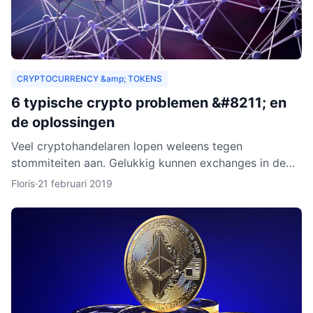
CRYPTOCURRENCY &amp; TOKENS
6 typische crypto problemen &#8211; en
de oplossingen
Veel cryptohandelaren lopen weleens tegen
stommiteiten aan. Gelukkig kunnen exchanges in de
meeste gevallen helpen. Helaas zijn er ook gevallen
Floris
·
21 februari 2019
waarin fouten je