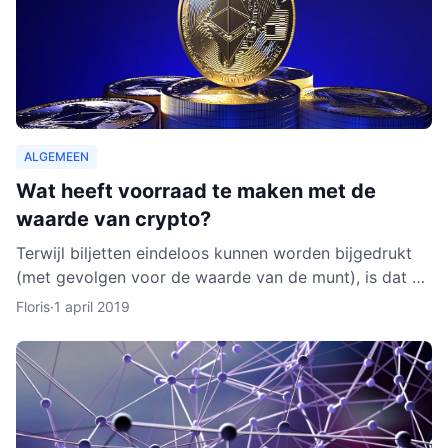
ALGEMEEN
Wat heeft voorraad te maken met de
waarde van crypto?
Terwijl biljetten eindeloos kunnen worden bijgedrukt
(met gevolgen voor de waarde van de munt), is dat bij
cryptocurrencies anders. Hoe werkt dit nu eigenlijk p
Floris
·
1 april 2019