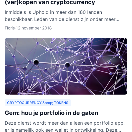
(ver)kopen van cryptocurrency
Inmiddels is Uphold in meer dan 180 landen
beschikbaar. Leden van de dienst zijn onder meer
bedrijven, ontwikkelaars, particulieren, ngo’s en non-
Floris
·
12 november 2018
profitorganisa
CRYPTOCURRENCY &amp; TOKENS
Gem: hou je portfolio in de gaten
Deze dienst wordt meer dan alleen een portfolio app,
er is namelijk ook een wallet in ontwikkeling. Deze