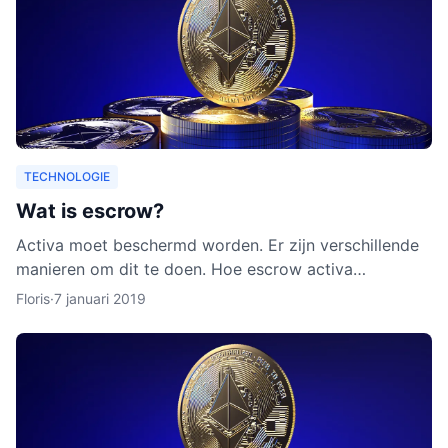
TECHNOLOGIE
Wat is escrow?
Activa moet beschermd worden. Er zijn verschillende
manieren om dit te doen. Hoe escrow activa
beschermt, leggen we uit in dit artikel. Ook leggen we
Floris
·
7 januari 2019
uit waarom