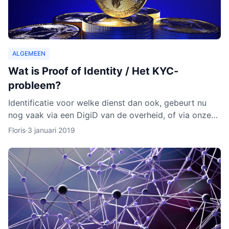
ALGEMEEN
Wat is Proof of Identity / Het KYC-
probleem?
Identificatie voor welke dienst dan ook, gebeurt nu
nog vaak via een DigiD van de overheid, of via onze
identiteitskaart. In sommige gevallen moeten we zelfs
Floris
·
3 januari 2019
ge