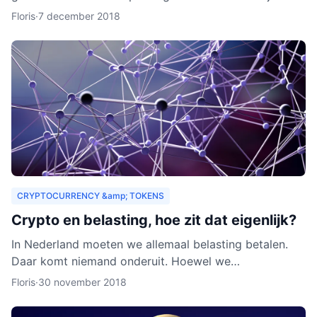
zouden organisaties ook een heel nieuw publiek
Floris
·
7 december 2018
kunnen aa
CRYPTOCURRENCY &amp; TOKENS
Crypto en belasting, hoe zit dat eigenlijk?
In Nederland moeten we allemaal belasting betalen.
Daar komt niemand onderuit. Hoewel we
cryptocurrency vaak zien als virtueel geld, is het toch
Floris
·
30 november 2018
van waarde. Als