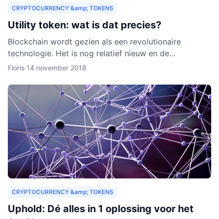
CRYPTOCURRENCY &amp; TOKENS
Utility token: wat is dat precies?
Blockchain wordt gezien als een revolutionaire
technologie. Het is nog relatief nieuw en de
verwachting is dat het zich de komende jaren verder
Floris
·
14 november 2018
zal ontwikkelen.
CRYPTOCURRENCY &amp; TOKENS
Uphold: Dé alles in 1 oplossing voor het