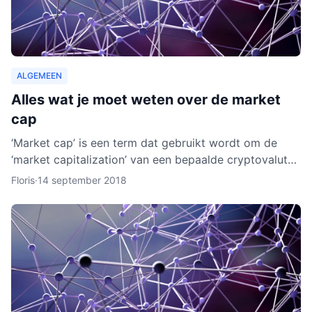
ALGEMEEN
Alles wat je moet weten over de market
cap
‘Market cap’ is een term dat gebruikt wordt om de
‘market capitalization’ van een bepaalde cryptovaluta
uit te drukken. Aan de hand van berekeningen van de
Floris
·
14 september 2018
zoge