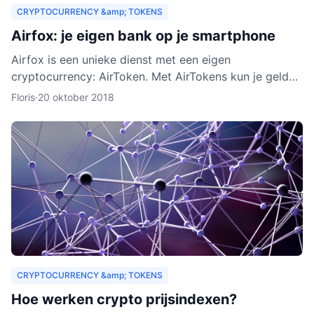
CRYPTOCURRENCY &amp; TOKENS
Airfox: je eigen bank op je smartphone
Airfox is een unieke dienst met een eigen
cryptocurrency: AirToken. Met AirTokens kun je geld
aan elkaar uitlenen, zonder tussenkomst van een bank.
Floris
·
20 oktober 2018
Dankzij de e
CRYPTOCURRENCY &amp; TOKENS
Hoe werken crypto prijsindexen?