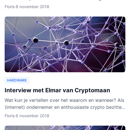
wallet gaat verschillende cryptocurrencies en token
Floris
·
8 november 2018
ond
HARDWARE
Interview met Elmar van Cryptomaan
Wat kun je vertellen over het waarom en wanneer? Als
(internet) ondernemer en enthousiaste crypto bezitter
was het een logische keuze om de webshop te
Floris
·
6 november 2018
beginnen.