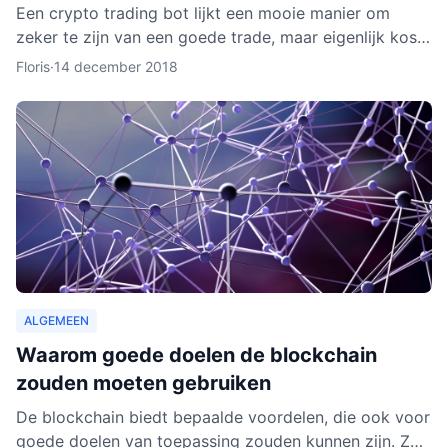
Een crypto trading bot lijkt een mooie manier om
zeker te zijn van een goede trade, maar eigenlijk kost
het instellen van een bot nog aardig wat tijd en
Floris
·
14 december 2018
moeite.
ALGEMEEN
Waarom goede doelen de blockchain
zouden moeten gebruiken
De blockchain biedt bepaalde voordelen, die ook voor
goede doelen van toepassing zouden kunnen zijn. Zo