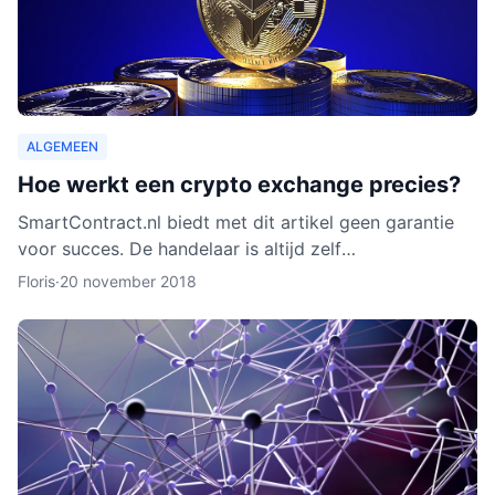
ALGEMEEN
Hoe werkt een crypto exchange precies?
SmartContract.nl biedt met dit artikel geen garantie
voor succes. De handelaar is altijd zelf
verantwoordelijk voor zijn of haar munten. Het is
Floris
·
20 november 2018
slechts een obse