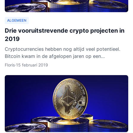
ALGEMEEN
Drie vooruitstrevende crypto projecten in
2019
Cryptocurrencies hebben nog altijd veel potentieel.
Bitcoin kwam in de afgelopen jaren op een
hoogtepunt te staan en Ethereum volgde in rap
Floris
·
15 februari 2019
tempo. Het lijkt ero