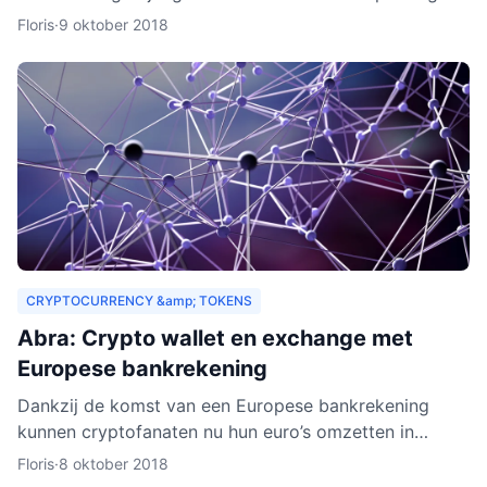
drempels aan. Er gelden bijvoorbeeld strenge regels,
Floris
·
9 oktober 2018
Zeus E
CRYPTOCURRENCY &amp; TOKENS
Abra: Crypto wallet en exchange met
Europese bankrekening
Dankzij de komst van een Europese bankrekening
kunnen cryptofanaten nu hun euro’s omzetten in
cryptogeld. Hiervoor hoeft alleen geld gestort te
Floris
·
8 oktober 2018
worden naar een