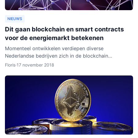
NIEUWS
Dit gaan blockchain en smart contracts
voor de energiemarkt betekenen
Momenteel ontwikkelen verdiepen diverse
Nederlandse bedrijven zich in de blockchain
technologie. Enkele daarvan, zoals BlockLab uit
Floris
·
17 november 2018
Rotterdam, testen de toepass