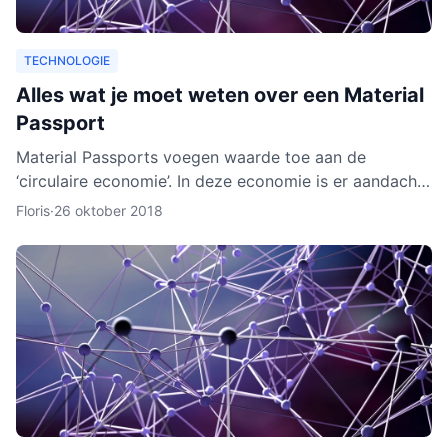
TECHNOLOGIE
Alles wat je moet weten over een Material
Passport
Material Passports voegen waarde toe aan de
‘circulaire economie’. In deze economie is er aandacht
voor het hergebruik van materialen. We gaan dan
Floris
·
26 oktober 2018
milieuvriende