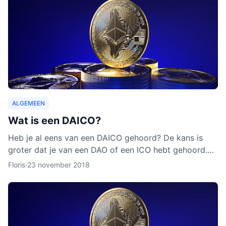
ALGEMEEN
Wat is een DAICO?
Heb je al eens van een DAICO gehoord? De kans is
groter dat je van een DAO of een ICO hebt gehoord.
Hoewel het concept van DAICO nog nooit is ingezet,
Floris
·
23 november 2018
zijn er w