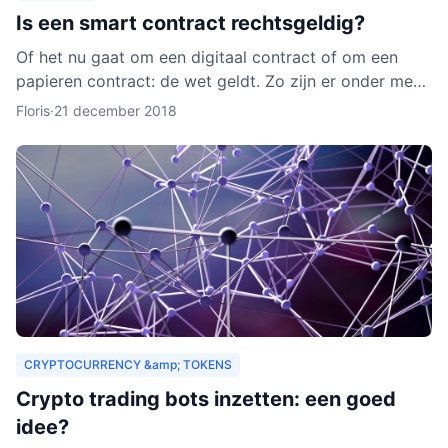
Is een smart contract rechtsgeldig?
Of het nu gaat om een digitaal contract of om een
papieren contract: de wet geldt. Zo zijn er onder meer
regels over de privacy van de deelnemers aan het
Floris
·
21 december 2018
contra
CRYPTOCURRENCY &amp; TOKENS
Crypto trading bots inzetten: een goed
idee?