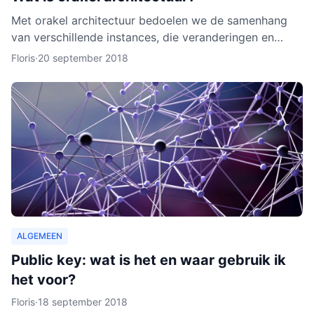
Met orakel architectuur bedoelen we de samenhang
van verschillende instances, die veranderingen en
activiteiten in het netwerk noteren. Een orakel is erg
Floris
·
20 september 2018
belang
ALGEMEEN
Public key: wat is het en waar gebruik ik
het voor?
Floris
·
18 september 2018