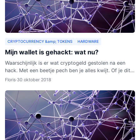
CRYPTOCURRENCY &amp; TOKENS
HARDWARE
Mijn wallet is gehackt: wat nu?
Waarschijnlijk is er wat cryptogeld gestolen na een
hack. Met een beetje pech ben je alles kwijt. Of je dit
nog terug kunt krijgen, leggen we je uit in dit arti
Floris
·
30 oktober 2018