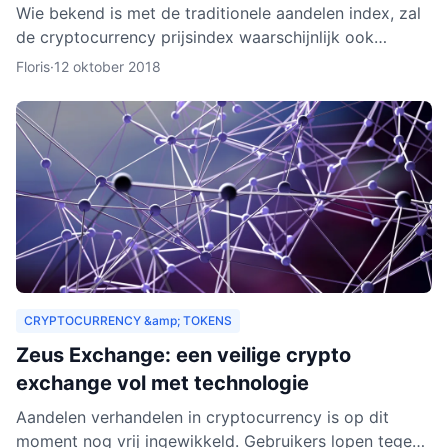
Wie bekend is met de traditionele aandelen index, zal
de cryptocurrency prijsindex waarschijnlijk ook
interessant vinden. In dit artikel behandelen we hoe
Floris
·
12 oktober 2018
een c
CRYPTOCURRENCY &amp; TOKENS
Zeus Exchange: een veilige crypto
exchange vol met technologie
Aandelen verhandelen in cryptocurrency is op dit
moment nog vrij ingewikkeld. Gebruikers lopen tegen