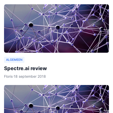
ALGEMEEN
Spectre.ai review
Floris
·
18 september 2018