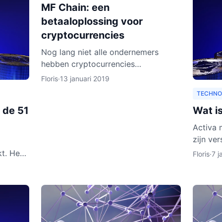
MF Chain: een
betaaloplossing voor
cryptocurrencies
Nog lang niet alle ondernemers
hebben cryptocurrencies
geaccepteerd als betaalwijze. Daar
Floris
·
13 januari 2019
wil MF Chain een verandering in
TECHNO
maken. Het bedrijf wil onder meer
 de 51
Wat i
ontw
Activa 
zijn ve
doen. H
t. Het
Floris
·
7 j
leggen w
leggen
hreven.
onen