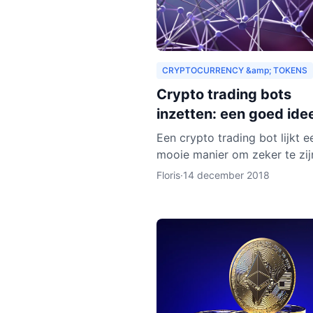
CRYPTOCURRENCY &amp; TOKENS
Crypto trading bots
inzetten: een goed ide
Een crypto trading bot lijkt e
mooie manier om zeker te zij
een goede trade, maar eigenli
Floris
·
14 december 2018
het instellen van een bot nog
wat tijd en moeite.