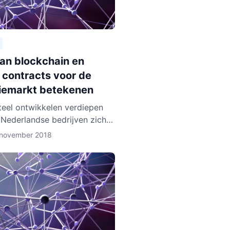
aan blockchain en
 contracts voor de
iemarkt betekenen
eel ontwikkelen verdiepen
 Nederlandse bedrijven zich
lockchain technologie. Enkele
 november 2018
, zoals BlockLab uit
am, testen de toepass