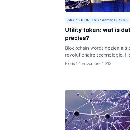
CRYPTOCURRENCY &amp; TOKENS
Utility token: wat is da
precies?
Blockchain wordt gezien als 
revolutionaire technologie. He
nog relatief nieuw en de ver
Floris
·
14 november 2018
is dat het zich de komende j
verder zal ontwikkelen.