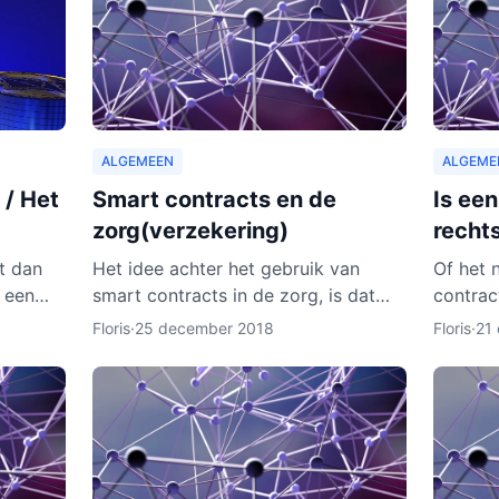
ALGEMEEN
ALGEME
 / Het
Smart contracts en de
Is ee
zorg(verzekering)
recht
st dan
Het idee achter het gebruik van
Of het 
 een
smart contracts in de zorg, is dat
contrac
a onze
elke patiënt zijn of haar eigen
contract
Floris
·
25 december 2018
Floris
·
21
gevallen
persoonlijke data vanaf ieder online
onder m
apparaat kan inzien en b
van de 