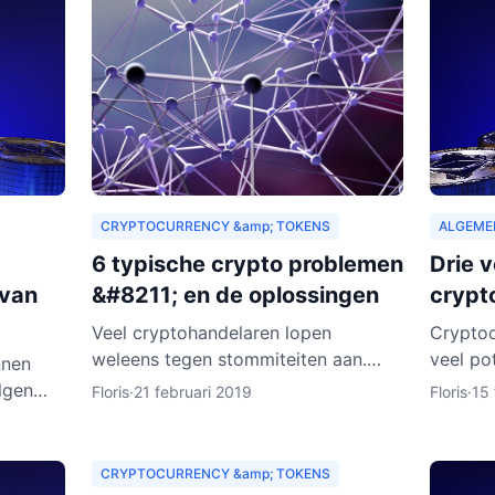
CRYPTOCURRENCY &amp; TOKENS
ALGEME
6 typische crypto problemen
Drie 
 van
&#8211; en de oplossingen
crypt
Veel cryptohandelaren lopen
Cryptoc
weleens tegen stommiteiten aan.
veel po
nnen
Gelukkig kunnen exchanges in de
afgelop
lgen
Floris
·
21 februari 2019
Floris
·
15 
meeste gevallen helpen. Helaas zijn
te staa
 is dat
er ook gevallen waarin fouten je
tempo. 
Hoe
CRYPTOCURRENCY &amp; TOKENS