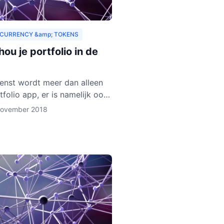
CURRENCY &amp; TOKENS
ou je portfolio in de
enst wordt meer dan alleen
tfolio app, er is namelijk ook
let in ontwikkeling. Deze
november 2018
gaat verschillende
urrencies en token ond