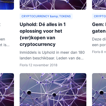
CRYPTOCURRENCY &amp; TOKENS
CRYPTO
t
Uphold: Dé alles in 1
Gem: h
oplossing voor het
gaten
(ver)kopen van
een
Deze di
cryptocurrency
t is
een por
wachting
een wal
Floris
·
8 
Inmiddels is Uphold in meer dan 180
aren
wallet 
landen beschikbaar. Leden van de
cryptoc
dienst zijn onder meer bedrijven,
Floris
·
12 november 2018
ontwikkelaars, particulieren, ngo’s en
non-profitorganisa