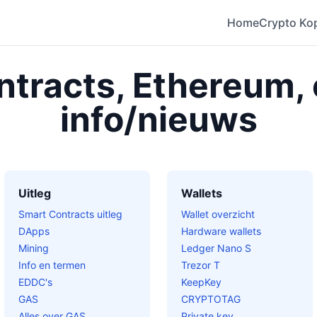
Home
Crypto Ko
tracts, Ethereum,
info/nieuws
Uitleg
Wallets
Smart Contracts uitleg
Wallet overzicht
DApps
Hardware wallets
Mining
Ledger Nano S
Info en termen
Trezor T
EDDC's
KeepKey
GAS
CRYPTOTAG
Alles over GAS
Private key