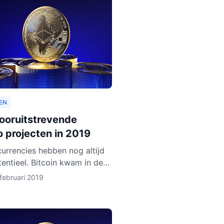
EN
vooruitstrevende
o projecten in 2019
urrencies hebben nog altijd
tentieel. Bitcoin kwam in de
en jaren op een hoogtepunt
februari 2019
n en Ethereum volgde in rap
Het lijkt ero