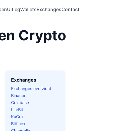
pen
Uitleg
Wallets
Exchanges
Contact
 en Crypto
Exchanges
Exchanges overzicht
Binance
Coinbase
LiteBit
KuCoin
Bitfinex
Changelly