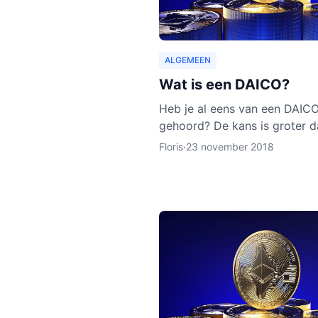
ALGEMEEN
Wat is een DAICO?
Heb je al eens van een DAIC
gehoord? De kans is groter d
van een DAO of een ICO hebt
Floris
·
23 november 2018
gehoord. Hoewel het concep
DAICO nog nooit is ingezet, z