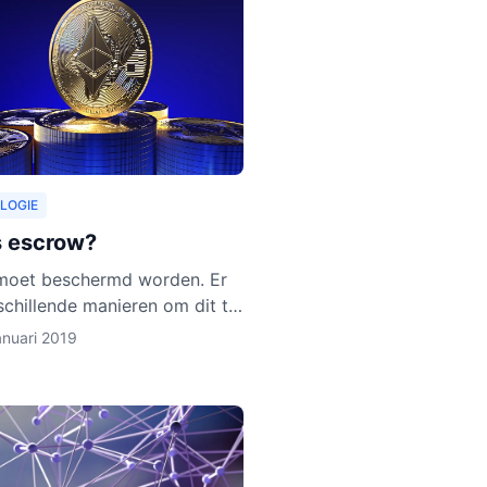
LOGIE
s escrow?
moet beschermd worden. Er
rschillende manieren om dit te
oe escrow activa beschermt,
anuari 2019
e uit in dit artikel. Ook
 we uit waarom