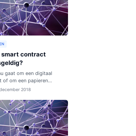
EN
n smart contract
sgeldig?
nu gaat om een digitaal
t of om een papieren
: de wet geldt. Zo zijn er
 december 2018
eer regels over de privacy
deelnemers aan het contra