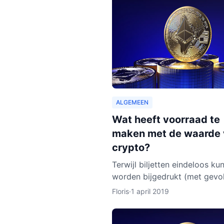
ALGEMEEN
Wat heeft voorraad te
maken met de waarde
crypto?
Terwijl biljetten eindeloos ku
worden bijgedrukt (met gevo
voor de waarde van de munt),
Floris
·
1 april 2019
bij cryptocurrencies anders. 
werkt dit nu eigenlijk p