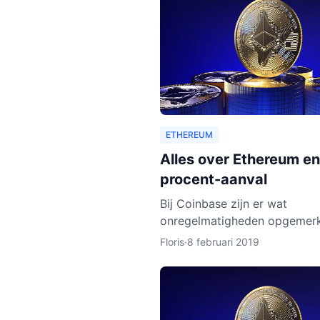
ETHEREUM
Alles over Ethereum en
procent-aanval
Bij Coinbase zijn er wat
onregelmatigheden opgemerk
leek erop dat de ledger van
Floris
·
8 februari 2019
Ethereum Classic werd hersc
Dat zou betekenen dat pers
met kwad