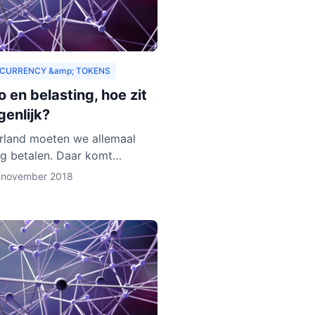
CURRENCY &amp; TOKENS
 en belasting, hoe zit
genlijk?
rland moeten we allemaal
ng betalen. Daar komt
 onderuit. Hoewel we
 november 2018
urrency vaak zien als virtueel
s het toch van waarde. Als