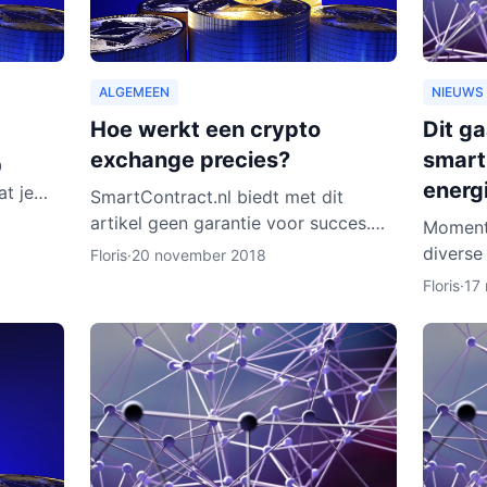
ALGEMEEN
NIEUWS
Hoe werkt een crypto
Dit g
exchange precies?
smart
O
energ
at je
SmartContract.nl biedt met dit
artikel geen garantie voor succes.
Moment
t van
De handelaar is altijd zelf
diverse
Floris
·
20 november 2018
ijn er w
verantwoordelijk voor zijn of haar
in de b
Floris
·
17
munten. Het is slechts een obse
daarvan
Rotterd