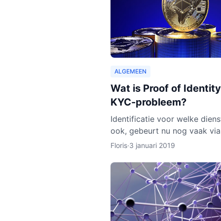
ALGEMEEN
Wat is Proof of Identity
KYC-probleem?
Identificatie voor welke dien
ook, gebeurt nu nog vaak via
DigiD van de overheid, of vi
Floris
·
3 januari 2019
identiteitskaart. In sommige 
moeten we zelfs ge