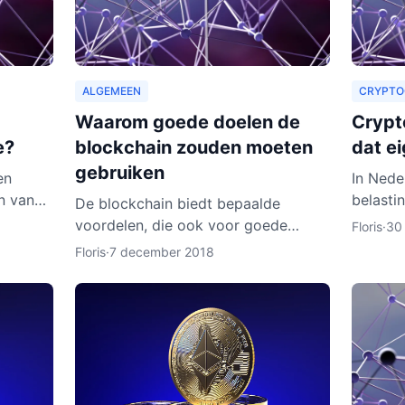
ALGEMEEN
CRYPTO
Waarom goede doelen de
Crypto
e?
blockchain zouden moeten
dat ei
gebruiken
en
In Nede
n van
belasti
De blockchain biedt bepaalde
jk kost
niemand
voordelen, die ook voor goede
Floris
·
30
 aardig
cryptoc
doelen van toepassing zouden
Floris
·
7 december 2018
geld, i
kunnen zijn. Zo zouden organisaties
ook een heel nieuw publiek kunnen
aa