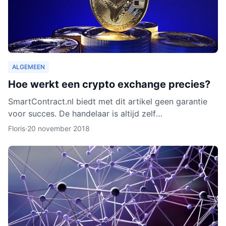
ALGEMEEN
Hoe werkt een crypto exchange precies?
SmartContract.nl biedt met dit artikel geen garantie
voor succes. De handelaar is altijd zelf
verantwoordelijk voor zijn of haar munten. Het is
Floris
·
20 november 2018
slechts een obse