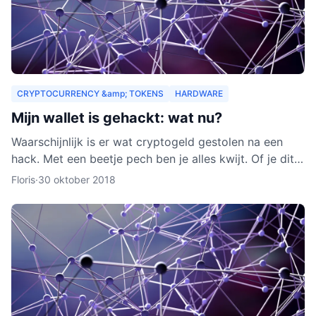
CRYPTOCURRENCY &amp; TOKENS
HARDWARE
Mijn wallet is gehackt: wat nu?
Waarschijnlijk is er wat cryptogeld gestolen na een
hack. Met een beetje pech ben je alles kwijt. Of je dit
nog terug kunt krijgen, leggen we je uit in dit arti
Floris
·
30 oktober 2018