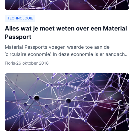
TECHNOLOGIE
Alles wat je moet weten over een Material
Passport
Material Passports voegen waarde toe aan de
‘circulaire economie’. In deze economie is er aandacht
voor het hergebruik van materialen. We gaan dan
Floris
·
26 oktober 2018
milieuvriende