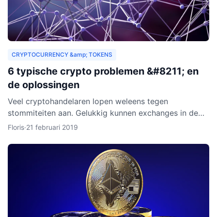
CRYPTOCURRENCY &amp; TOKENS
6 typische crypto problemen &#8211; en
de oplossingen
Veel cryptohandelaren lopen weleens tegen
stommiteiten aan. Gelukkig kunnen exchanges in de
meeste gevallen helpen. Helaas zijn er ook gevallen
Floris
·
21 februari 2019
waarin fouten je