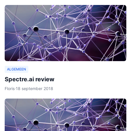
ALGEMEEN
Spectre.ai review
Floris
·
18 september 2018