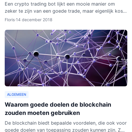
Een crypto trading bot lijkt een mooie manier om
zeker te zijn van een goede trade, maar eigenlijk kost
het instellen van een bot nog aardig wat tijd en
Floris
·
14 december 2018
moeite.
ALGEMEEN
Waarom goede doelen de blockchain
zouden moeten gebruiken
De blockchain biedt bepaalde voordelen, die ook voor
goede doelen van toepassing zouden kunnen zijn. Zo