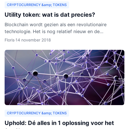
CRYPTOCURRENCY &amp; TOKENS
Utility token: wat is dat precies?
Blockchain wordt gezien als een revolutionaire
technologie. Het is nog relatief nieuw en de
verwachting is dat het zich de komende jaren verder
Floris
·
14 november 2018
zal ontwikkelen.
CRYPTOCURRENCY &amp; TOKENS
Uphold: Dé alles in 1 oplossing voor het