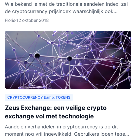
Wie bekend is met de traditionele aandelen index, zal
de cryptocurrency prijsindex waarschijnlijk ook
interessant vinden. In dit artikel behandelen we hoe
Floris
·
12 oktober 2018
een c
CRYPTOCURRENCY &amp; TOKENS
Zeus Exchange: een veilige crypto
exchange vol met technologie
Aandelen verhandelen in cryptocurrency is op dit
moment nog vrij ingewikkeld. Gebruikers lopen tegen