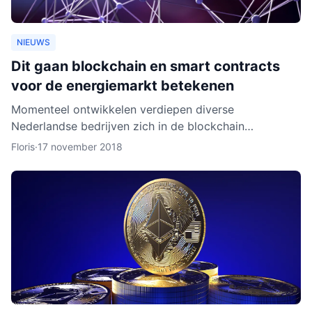
NIEUWS
Dit gaan blockchain en smart contracts
voor de energiemarkt betekenen
Momenteel ontwikkelen verdiepen diverse
Nederlandse bedrijven zich in de blockchain
technologie. Enkele daarvan, zoals BlockLab uit
Floris
·
17 november 2018
Rotterdam, testen de toepass