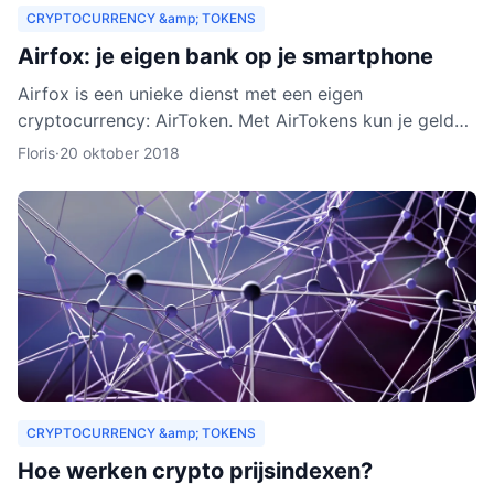
CRYPTOCURRENCY &amp; TOKENS
Airfox: je eigen bank op je smartphone
Airfox is een unieke dienst met een eigen
cryptocurrency: AirToken. Met AirTokens kun je geld
aan elkaar uitlenen, zonder tussenkomst van een bank.
Floris
·
20 oktober 2018
Dankzij de e
CRYPTOCURRENCY &amp; TOKENS
Hoe werken crypto prijsindexen?