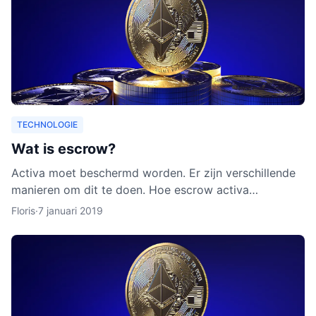
TECHNOLOGIE
Wat is escrow?
Activa moet beschermd worden. Er zijn verschillende
manieren om dit te doen. Hoe escrow activa
beschermt, leggen we uit in dit artikel. Ook leggen we
Floris
·
7 januari 2019
uit waarom