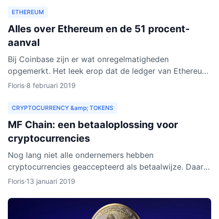
ETHEREUM
Alles over Ethereum en de 51 procent-
aanval
Bij Coinbase zijn er wat onregelmatigheden
opgemerkt. Het leek erop dat de ledger van Ethereum
Classic werd herschreven. Dat zou betekenen dat
Floris
·
8 februari 2019
personen met kwad
CRYPTOCURRENCY &amp; TOKENS
MF Chain: een betaaloplossing voor
cryptocurrencies
Nog lang niet alle ondernemers hebben
cryptocurrencies geaccepteerd als betaalwijze. Daar
wil MF Chain een verandering in maken. Het bedrijf wil
Floris
·
13 januari 2019
onder meer ontw