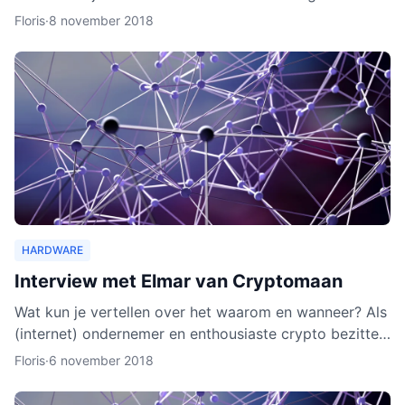
wallet gaat verschillende cryptocurrencies en token
Floris
·
8 november 2018
ond
HARDWARE
Interview met Elmar van Cryptomaan
Wat kun je vertellen over het waarom en wanneer? Als
(internet) ondernemer en enthousiaste crypto bezitter
was het een logische keuze om de webshop te
Floris
·
6 november 2018
beginnen.