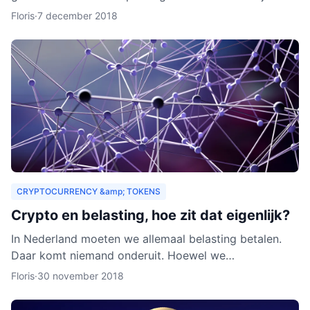
zouden organisaties ook een heel nieuw publiek
Floris
·
7 december 2018
kunnen aa
CRYPTOCURRENCY &amp; TOKENS
Crypto en belasting, hoe zit dat eigenlijk?
In Nederland moeten we allemaal belasting betalen.
Daar komt niemand onderuit. Hoewel we
cryptocurrency vaak zien als virtueel geld, is het toch
Floris
·
30 november 2018
van waarde. Als