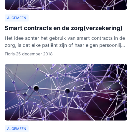
ALGEMEEN
Smart contracts en de zorg(verzekering)
Het idee achter het gebruik van smart contracts in de
zorg, is dat elke patiënt zijn of haar eigen persoonlijke
data vanaf ieder online apparaat kan inzien en b
Floris
·
25 december 2018
ALGEMEEN