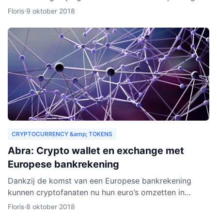
drempels aan. Er gelden bijvoorbeeld strenge regels,
Floris
·
9 oktober 2018
Zeus E
CRYPTOCURRENCY &amp; TOKENS
Abra: Crypto wallet en exchange met
Europese bankrekening
Dankzij de komst van een Europese bankrekening
kunnen cryptofanaten nu hun euro’s omzetten in
cryptogeld. Hiervoor hoeft alleen geld gestort te
Floris
·
8 oktober 2018
worden naar een