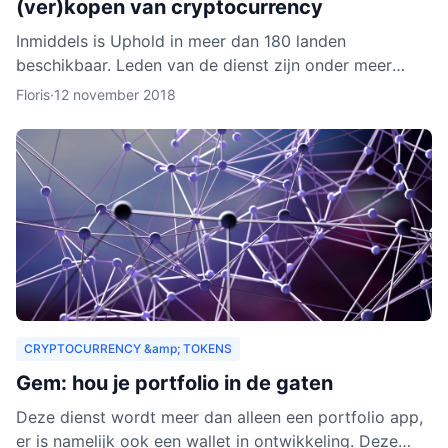
(ver)kopen van cryptocurrency
Inmiddels is Uphold in meer dan 180 landen
beschikbaar. Leden van de dienst zijn onder meer
bedrijven, ontwikkelaars, particulieren, ngo’s en non-
Floris
·
12 november 2018
profitorganisa
CRYPTOCURRENCY &amp; TOKENS
Gem: hou je portfolio in de gaten
Deze dienst wordt meer dan alleen een portfolio app,
er is namelijk ook een wallet in ontwikkeling. Deze