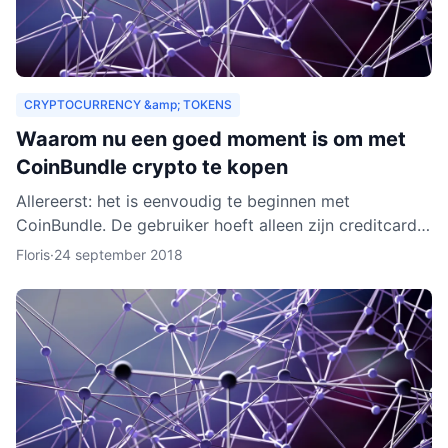
CRYPTOCURRENCY &amp; TOKENS
Waarom nu een goed moment is om met
CoinBundle crypto te kopen
Allereerst: het is eenvoudig te beginnen met
CoinBundle. De gebruiker hoeft alleen zijn creditcard
te gebruiken of bankinformatie op te geven, een paar
Floris
·
24 september 2018
vragen t