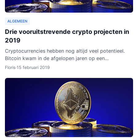
ALGEMEEN
Drie vooruitstrevende crypto projecten in
2019
Cryptocurrencies hebben nog altijd veel potentieel.
Bitcoin kwam in de afgelopen jaren op een
hoogtepunt te staan en Ethereum volgde in rap
Floris
·
15 februari 2019
tempo. Het lijkt ero