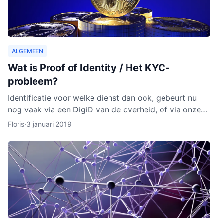
ALGEMEEN
Wat is Proof of Identity / Het KYC-
probleem?
Identificatie voor welke dienst dan ook, gebeurt nu
nog vaak via een DigiD van de overheid, of via onze
identiteitskaart. In sommige gevallen moeten we zelfs
Floris
·
3 januari 2019
ge