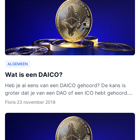
ALGEMEEN
Wat is een DAICO?
Heb je al eens van een DAICO gehoord? De kans is
groter dat je van een DAO of een ICO hebt gehoord.
Hoewel het concept van DAICO nog nooit is ingezet,
Floris
·
23 november 2018
zijn er w