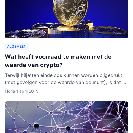
ALGEMEEN
Wat heeft voorraad te maken met de
waarde van crypto?
Terwijl biljetten eindeloos kunnen worden bijgedrukt
(met gevolgen voor de waarde van de munt), is dat bij
cryptocurrencies anders. Hoe werkt dit nu eigenlijk p
Floris
·
1 april 2019