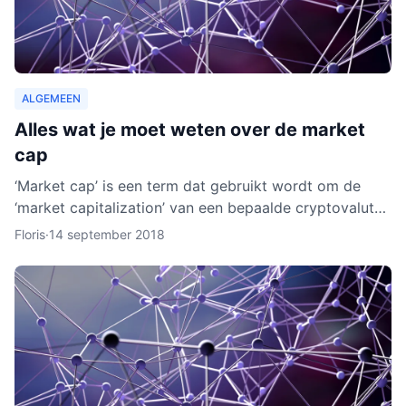
ALGEMEEN
Alles wat je moet weten over de market
cap
‘Market cap’ is een term dat gebruikt wordt om de
‘market capitalization’ van een bepaalde cryptovaluta
uit te drukken. Aan de hand van berekeningen van de
Floris
·
14 september 2018
zoge