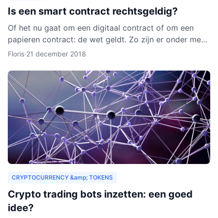
Is een smart contract rechtsgeldig?
Of het nu gaat om een digitaal contract of om een
papieren contract: de wet geldt. Zo zijn er onder meer
regels over de privacy van de deelnemers aan het
Floris
·
21 december 2018
contra
CRYPTOCURRENCY &amp; TOKENS
Crypto trading bots inzetten: een goed
idee?