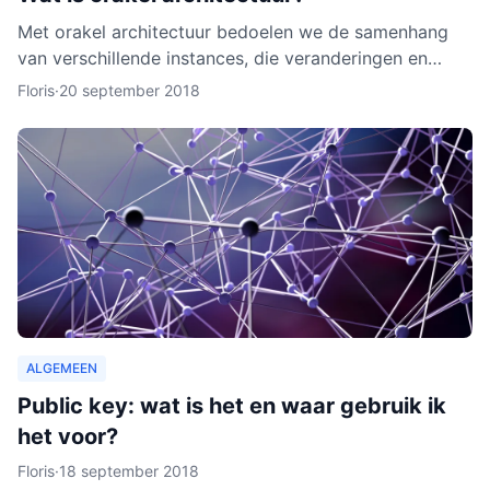
Met orakel architectuur bedoelen we de samenhang
van verschillende instances, die veranderingen en
activiteiten in het netwerk noteren. Een orakel is erg
Floris
·
20 september 2018
belang
ALGEMEEN
Public key: wat is het en waar gebruik ik
het voor?
Floris
·
18 september 2018