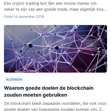
Een crypto trading bot lijkt een mooie manier om
zeker te zijn van een goede trade, maar eigenlijk kost
het instellen van een bot nog aardig wat tijd en
Floris
·
14 december 2018
moeite.
ALGEMEEN
Waarom goede doelen de blockchain
zouden moeten gebruiken
De blockchain biedt bepaalde voordelen, die ook voor
goede doelen van toepassing zouden kunnen zijn. Zo