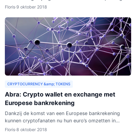
drempels aan. Er gelden bijvoorbeeld strenge regels,
Floris
·
9 oktober 2018
Zeus E
CRYPTOCURRENCY &amp; TOKENS
Abra: Crypto wallet en exchange met
Europese bankrekening
Dankzij de komst van een Europese bankrekening
kunnen cryptofanaten nu hun euro’s omzetten in
cryptogeld. Hiervoor hoeft alleen geld gestort te
Floris
·
8 oktober 2018
worden naar een