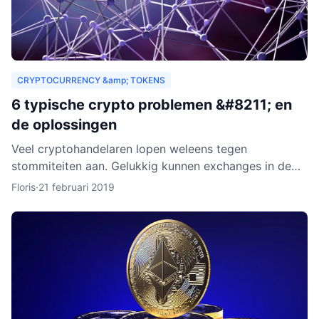
CRYPTOCURRENCY &amp; TOKENS
6 typische crypto problemen &#8211; en
de oplossingen
Veel cryptohandelaren lopen weleens tegen
stommiteiten aan. Gelukkig kunnen exchanges in de
meeste gevallen helpen. Helaas zijn er ook gevallen
Floris
·
21 februari 2019
waarin fouten je