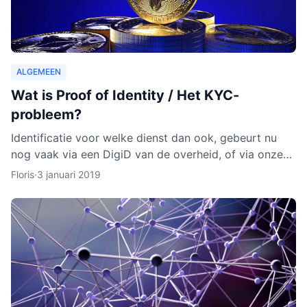
ALGEMEEN
Wat is Proof of Identity / Het KYC-
probleem?
Identificatie voor welke dienst dan ook, gebeurt nu
nog vaak via een DigiD van de overheid, of via onze
identiteitskaart. In sommige gevallen moeten we zelfs
Floris
·
3 januari 2019
ge