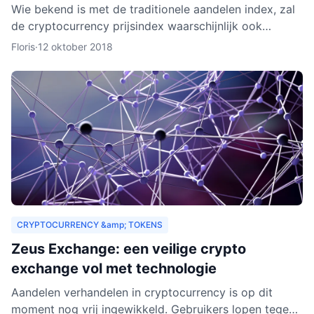
Wie bekend is met de traditionele aandelen index, zal
de cryptocurrency prijsindex waarschijnlijk ook
interessant vinden. In dit artikel behandelen we hoe
Floris
·
12 oktober 2018
een c
CRYPTOCURRENCY &amp; TOKENS
Zeus Exchange: een veilige crypto
exchange vol met technologie
Aandelen verhandelen in cryptocurrency is op dit
moment nog vrij ingewikkeld. Gebruikers lopen tegen