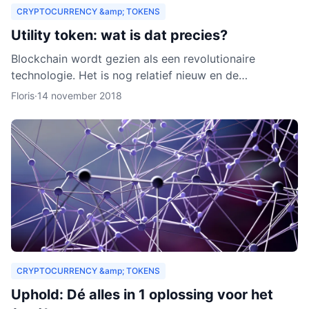
CRYPTOCURRENCY &amp; TOKENS
Utility token: wat is dat precies?
Blockchain wordt gezien als een revolutionaire
technologie. Het is nog relatief nieuw en de
verwachting is dat het zich de komende jaren verder
Floris
·
14 november 2018
zal ontwikkelen.
CRYPTOCURRENCY &amp; TOKENS
Uphold: Dé alles in 1 oplossing voor het