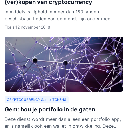
(ver)kopen van cryptocurrency
Inmiddels is Uphold in meer dan 180 landen
beschikbaar. Leden van de dienst zijn onder meer
bedrijven, ontwikkelaars, particulieren, ngo’s en non-
Floris
·
12 november 2018
profitorganisa
CRYPTOCURRENCY &amp; TOKENS
Gem: hou je portfolio in de gaten
Deze dienst wordt meer dan alleen een portfolio app,
er is namelijk ook een wallet in ontwikkeling. Deze