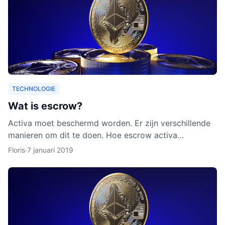
TECHNOLOGIE
Wat is escrow?
Activa moet beschermd worden. Er zijn verschillende
manieren om dit te doen. Hoe escrow activa
beschermt, leggen we uit in dit artikel. Ook leggen we
Floris
·
7 januari 2019
uit waarom