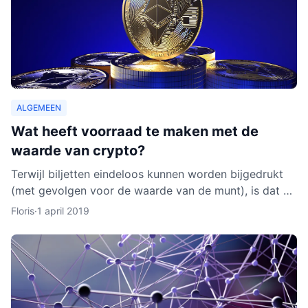
ALGEMEEN
Wat heeft voorraad te maken met de
waarde van crypto?
Terwijl biljetten eindeloos kunnen worden bijgedrukt
(met gevolgen voor de waarde van de munt), is dat bij
cryptocurrencies anders. Hoe werkt dit nu eigenlijk p
Floris
·
1 april 2019