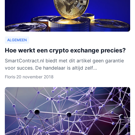
ALGEMEEN
Hoe werkt een crypto exchange precies?
SmartContract.nl biedt met dit artikel geen garantie
voor succes. De handelaar is altijd zelf
verantwoordelijk voor zijn of haar munten. Het is
Floris
·
20 november 2018
slechts een obse