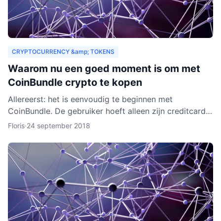
CRYPTOCURRENCY &amp; TOKENS
Waarom nu een goed moment is om met
CoinBundle crypto te kopen
Allereerst: het is eenvoudig te beginnen met
CoinBundle. De gebruiker hoeft alleen zijn creditcard
te gebruiken of bankinformatie op te geven, een paar
Floris
·
24 september 2018
vragen t