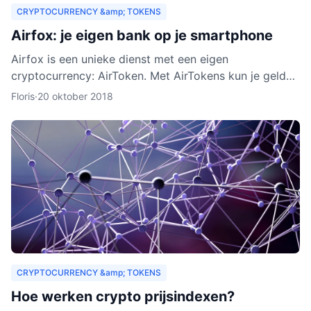
CRYPTOCURRENCY &amp; TOKENS
Airfox: je eigen bank op je smartphone
Airfox is een unieke dienst met een eigen
cryptocurrency: AirToken. Met AirTokens kun je geld
aan elkaar uitlenen, zonder tussenkomst van een bank.
Floris
·
20 oktober 2018
Dankzij de e
CRYPTOCURRENCY &amp; TOKENS
Hoe werken crypto prijsindexen?