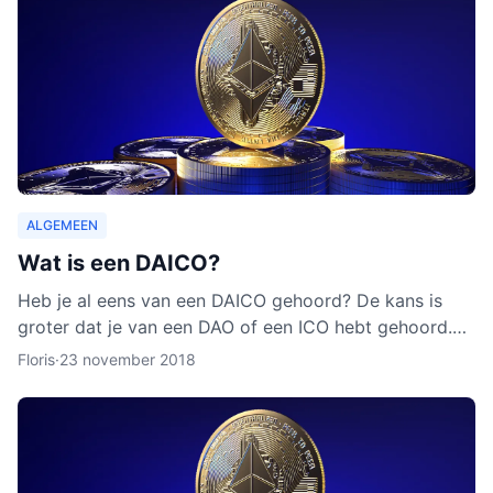
ALGEMEEN
Wat is een DAICO?
Heb je al eens van een DAICO gehoord? De kans is
groter dat je van een DAO of een ICO hebt gehoord.
Hoewel het concept van DAICO nog nooit is ingezet,
Floris
·
23 november 2018
zijn er w