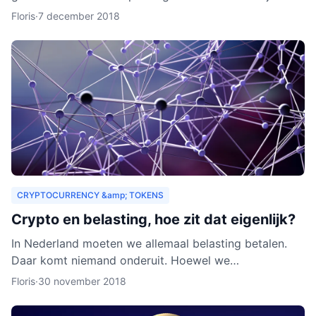
zouden organisaties ook een heel nieuw publiek
Floris
·
7 december 2018
kunnen aa
CRYPTOCURRENCY &amp; TOKENS
Crypto en belasting, hoe zit dat eigenlijk?
In Nederland moeten we allemaal belasting betalen.
Daar komt niemand onderuit. Hoewel we
cryptocurrency vaak zien als virtueel geld, is het toch
Floris
·
30 november 2018
van waarde. Als