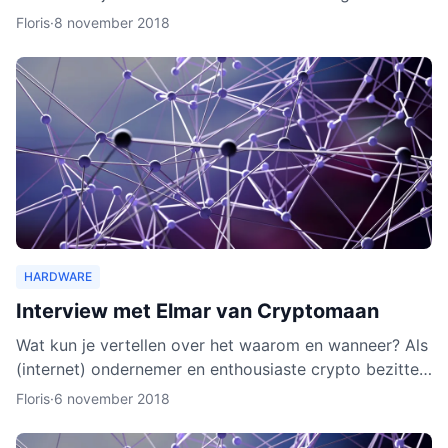
wallet gaat verschillende cryptocurrencies en token
Floris
·
8 november 2018
ond
HARDWARE
Interview met Elmar van Cryptomaan
Wat kun je vertellen over het waarom en wanneer? Als
(internet) ondernemer en enthousiaste crypto bezitter
was het een logische keuze om de webshop te
Floris
·
6 november 2018
beginnen.