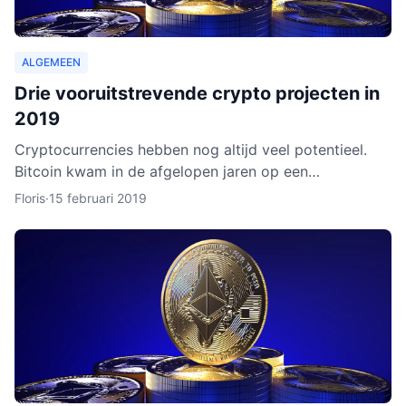
ALGEMEEN
Drie vooruitstrevende crypto projecten in
2019
Cryptocurrencies hebben nog altijd veel potentieel.
Bitcoin kwam in de afgelopen jaren op een
hoogtepunt te staan en Ethereum volgde in rap
Floris
·
15 februari 2019
tempo. Het lijkt ero