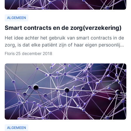
ALGEMEEN
Smart contracts en de zorg(verzekering)
Het idee achter het gebruik van smart contracts in de
zorg, is dat elke patiënt zijn of haar eigen persoonlijke
data vanaf ieder online apparaat kan inzien en b
Floris
·
25 december 2018
ALGEMEEN