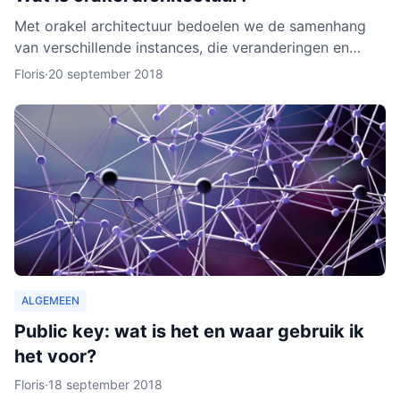
Met orakel architectuur bedoelen we de samenhang
van verschillende instances, die veranderingen en
activiteiten in het netwerk noteren. Een orakel is erg
Floris
·
20 september 2018
belang
ALGEMEEN
Public key: wat is het en waar gebruik ik
het voor?
Floris
·
18 september 2018