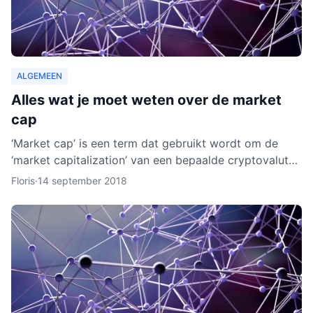
ALGEMEEN
Alles wat je moet weten over de market
cap
‘Market cap’ is een term dat gebruikt wordt om de
‘market capitalization’ van een bepaalde cryptovaluta
uit te drukken. Aan de hand van berekeningen van de
Floris
·
14 september 2018
zoge