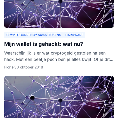
CRYPTOCURRENCY &amp; TOKENS
HARDWARE
Mijn wallet is gehackt: wat nu?
Waarschijnlijk is er wat cryptogeld gestolen na een
hack. Met een beetje pech ben je alles kwijt. Of je dit
nog terug kunt krijgen, leggen we je uit in dit arti
Floris
·
30 oktober 2018