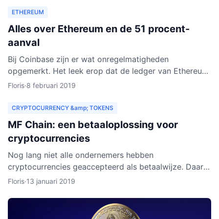
ETHEREUM
Alles over Ethereum en de 51 procent-
aanval
Bij Coinbase zijn er wat onregelmatigheden
opgemerkt. Het leek erop dat de ledger van Ethereum
Classic werd herschreven. Dat zou betekenen dat
Floris
·
8 februari 2019
personen met kwad
CRYPTOCURRENCY &amp; TOKENS
MF Chain: een betaaloplossing voor
cryptocurrencies
Nog lang niet alle ondernemers hebben
cryptocurrencies geaccepteerd als betaalwijze. Daar
wil MF Chain een verandering in maken. Het bedrijf wil
Floris
·
13 januari 2019
onder meer ontw