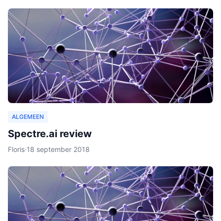
ALGEMEEN
Spectre.ai review
Floris
·
18 september 2018