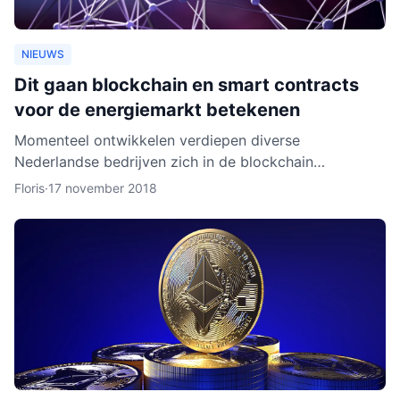
NIEUWS
Dit gaan blockchain en smart contracts
voor de energiemarkt betekenen
Momenteel ontwikkelen verdiepen diverse
Nederlandse bedrijven zich in de blockchain
technologie. Enkele daarvan, zoals BlockLab uit
Floris
·
17 november 2018
Rotterdam, testen de toepass