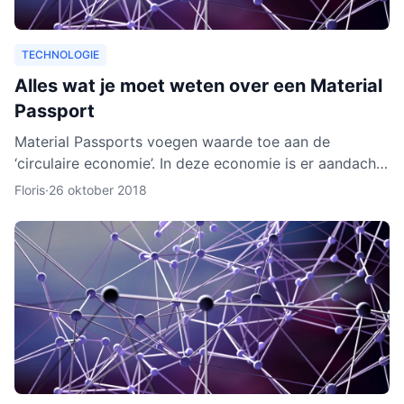
TECHNOLOGIE
Alles wat je moet weten over een Material
Passport
Material Passports voegen waarde toe aan de
‘circulaire economie’. In deze economie is er aandacht
voor het hergebruik van materialen. We gaan dan
Floris
·
26 oktober 2018
milieuvriende