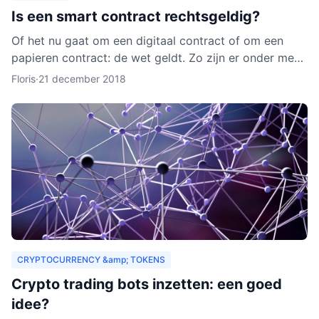
Is een smart contract rechtsgeldig?
Of het nu gaat om een digitaal contract of om een
papieren contract: de wet geldt. Zo zijn er onder meer
regels over de privacy van de deelnemers aan het
Floris
·
21 december 2018
contra
CRYPTOCURRENCY &amp; TOKENS
Crypto trading bots inzetten: een goed
idee?