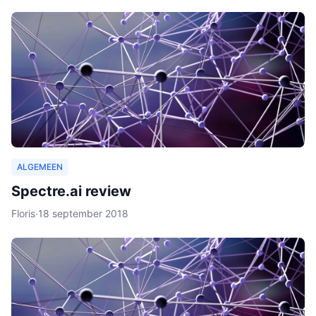
ALGEMEEN
Spectre.ai review
Floris
·
18 september 2018