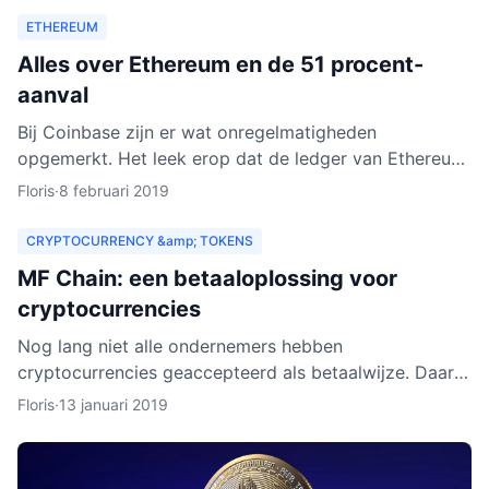
ETHEREUM
Alles over Ethereum en de 51 procent-
aanval
Bij Coinbase zijn er wat onregelmatigheden
opgemerkt. Het leek erop dat de ledger van Ethereum
Classic werd herschreven. Dat zou betekenen dat
Floris
·
8 februari 2019
personen met kwad
CRYPTOCURRENCY &amp; TOKENS
MF Chain: een betaaloplossing voor
cryptocurrencies
Nog lang niet alle ondernemers hebben
cryptocurrencies geaccepteerd als betaalwijze. Daar
wil MF Chain een verandering in maken. Het bedrijf wil
Floris
·
13 januari 2019
onder meer ontw