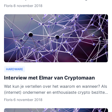
wallet gaat verschillende cryptocurrencies en token
Floris
·
8 november 2018
ond
HARDWARE
Interview met Elmar van Cryptomaan
Wat kun je vertellen over het waarom en wanneer? Als
(internet) ondernemer en enthousiaste crypto bezitter
was het een logische keuze om de webshop te
Floris
·
6 november 2018
beginnen.