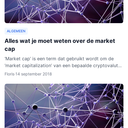
ALGEMEEN
Alles wat je moet weten over de market
cap
‘Market cap’ is een term dat gebruikt wordt om de
‘market capitalization’ van een bepaalde cryptovaluta
uit te drukken. Aan de hand van berekeningen van de
Floris
·
14 september 2018
zoge