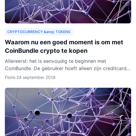
CRYPTOCURRENCY &amp; TOKENS
Waarom nu een goed moment is om met
CoinBundle crypto te kopen
Allereerst: het is eenvoudig te beginnen met
CoinBundle. De gebruiker hoeft alleen zijn creditcard
te gebruiken of bankinformatie op te geven, een paar
Floris
·
24 september 2018
vragen t