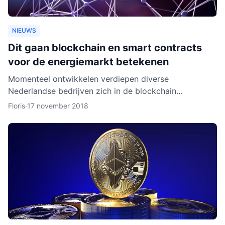
NIEUWS
Dit gaan blockchain en smart contracts
voor de energiemarkt betekenen
Momenteel ontwikkelen verdiepen diverse
Nederlandse bedrijven zich in de blockchain
technologie. Enkele daarvan, zoals BlockLab uit
Floris
·
17 november 2018
Rotterdam, testen de toepass