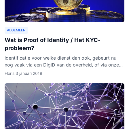
ALGEMEEN
Wat is Proof of Identity / Het KYC-
probleem?
Identificatie voor welke dienst dan ook, gebeurt nu
nog vaak via een DigiD van de overheid, of via onze
identiteitskaart. In sommige gevallen moeten we zelfs
Floris
·
3 januari 2019
ge