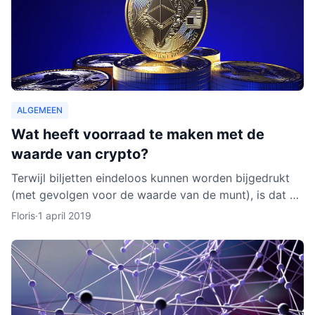
ALGEMEEN
Wat heeft voorraad te maken met de
waarde van crypto?
Terwijl biljetten eindeloos kunnen worden bijgedrukt
(met gevolgen voor de waarde van de munt), is dat bij
cryptocurrencies anders. Hoe werkt dit nu eigenlijk p
Floris
·
1 april 2019