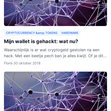
CRYPTOCURRENCY &amp; TOKENS
HARDWARE
Mijn wallet is gehackt: wat nu?
Waarschijnlijk is er wat cryptogeld gestolen na een
hack. Met een beetje pech ben je alles kwijt. Of je dit
nog terug kunt krijgen, leggen we je uit in dit arti
Floris
·
30 oktober 2018