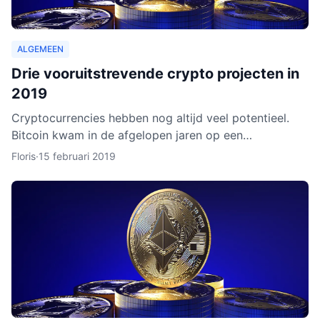
ALGEMEEN
Drie vooruitstrevende crypto projecten in
2019
Cryptocurrencies hebben nog altijd veel potentieel.
Bitcoin kwam in de afgelopen jaren op een
hoogtepunt te staan en Ethereum volgde in rap
Floris
·
15 februari 2019
tempo. Het lijkt ero