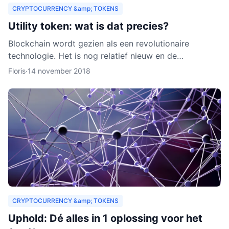
CRYPTOCURRENCY &amp; TOKENS
Utility token: wat is dat precies?
Blockchain wordt gezien als een revolutionaire
technologie. Het is nog relatief nieuw en de
verwachting is dat het zich de komende jaren verder
Floris
·
14 november 2018
zal ontwikkelen.
CRYPTOCURRENCY &amp; TOKENS
Uphold: Dé alles in 1 oplossing voor het