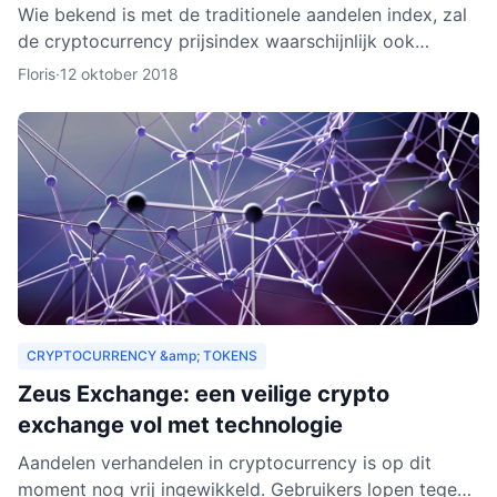
Wie bekend is met de traditionele aandelen index, zal
de cryptocurrency prijsindex waarschijnlijk ook
interessant vinden. In dit artikel behandelen we hoe
Floris
·
12 oktober 2018
een c
CRYPTOCURRENCY &amp; TOKENS
Zeus Exchange: een veilige crypto
exchange vol met technologie
Aandelen verhandelen in cryptocurrency is op dit
moment nog vrij ingewikkeld. Gebruikers lopen tegen