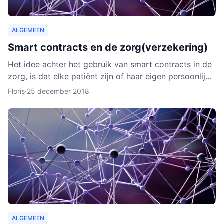
ALGEMEEN
Smart contracts en de zorg(verzekering)
Het idee achter het gebruik van smart contracts in de
zorg, is dat elke patiënt zijn of haar eigen persoonlijke
data vanaf ieder online apparaat kan inzien en b
Floris
·
25 december 2018
ALGEMEEN