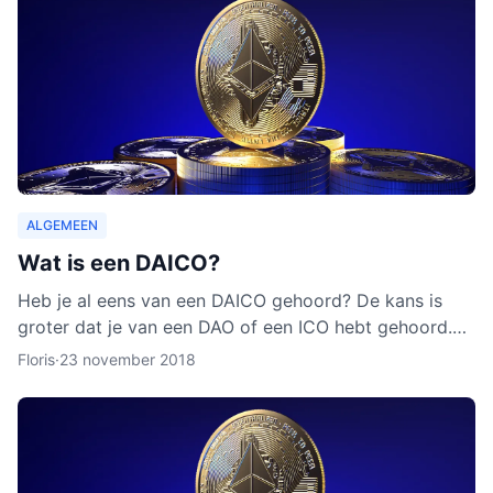
ALGEMEEN
Wat is een DAICO?
Heb je al eens van een DAICO gehoord? De kans is
groter dat je van een DAO of een ICO hebt gehoord.
Hoewel het concept van DAICO nog nooit is ingezet,
Floris
·
23 november 2018
zijn er w