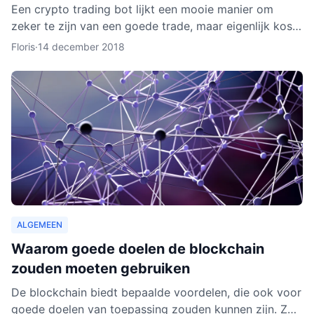
Een crypto trading bot lijkt een mooie manier om
zeker te zijn van een goede trade, maar eigenlijk kost
het instellen van een bot nog aardig wat tijd en
Floris
·
14 december 2018
moeite.
ALGEMEEN
Waarom goede doelen de blockchain
zouden moeten gebruiken
De blockchain biedt bepaalde voordelen, die ook voor
goede doelen van toepassing zouden kunnen zijn. Zo