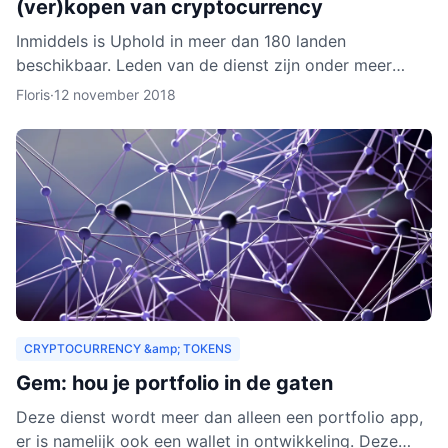
(ver)kopen van cryptocurrency
Inmiddels is Uphold in meer dan 180 landen
beschikbaar. Leden van de dienst zijn onder meer
bedrijven, ontwikkelaars, particulieren, ngo’s en non-
Floris
·
12 november 2018
profitorganisa
CRYPTOCURRENCY &amp; TOKENS
Gem: hou je portfolio in de gaten
Deze dienst wordt meer dan alleen een portfolio app,
er is namelijk ook een wallet in ontwikkeling. Deze