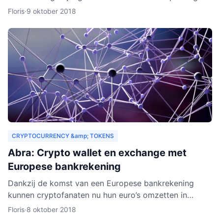
drempels aan. Er gelden bijvoorbeeld strenge regels,
Floris
·
9 oktober 2018
Zeus E
CRYPTOCURRENCY &amp; TOKENS
Abra: Crypto wallet en exchange met
Europese bankrekening
Dankzij de komst van een Europese bankrekening
kunnen cryptofanaten nu hun euro’s omzetten in
cryptogeld. Hiervoor hoeft alleen geld gestort te
Floris
·
8 oktober 2018
worden naar een