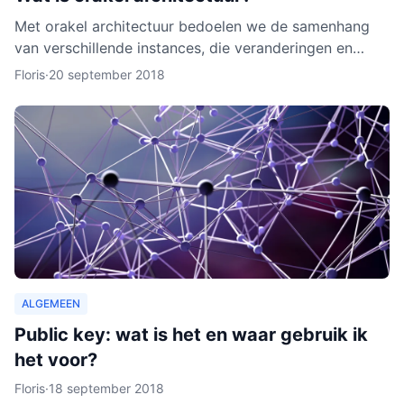
Met orakel architectuur bedoelen we de samenhang
van verschillende instances, die veranderingen en
activiteiten in het netwerk noteren. Een orakel is erg
Floris
·
20 september 2018
belang
ALGEMEEN
Public key: wat is het en waar gebruik ik
het voor?
Floris
·
18 september 2018