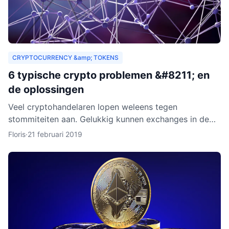
CRYPTOCURRENCY &amp; TOKENS
6 typische crypto problemen &#8211; en
de oplossingen
Veel cryptohandelaren lopen weleens tegen
stommiteiten aan. Gelukkig kunnen exchanges in de
meeste gevallen helpen. Helaas zijn er ook gevallen
Floris
·
21 februari 2019
waarin fouten je