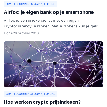
CRYPTOCURRENCY &amp; TOKENS
Airfox: je eigen bank op je smartphone
Airfox is een unieke dienst met een eigen
cryptocurrency: AirToken. Met AirTokens kun je geld
aan elkaar uitlenen, zonder tussenkomst van een bank.
Floris
·
20 oktober 2018
Dankzij de e
CRYPTOCURRENCY &amp; TOKENS
Hoe werken crypto prijsindexen?