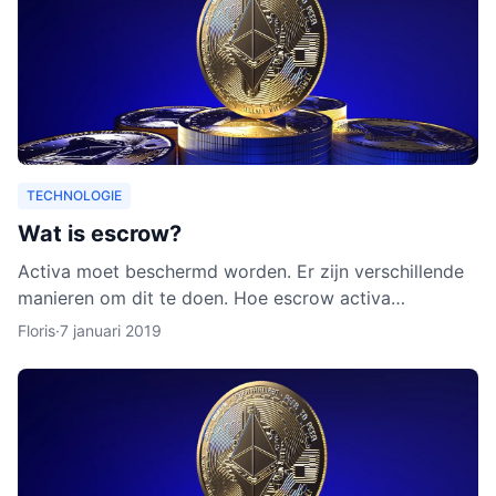
TECHNOLOGIE
Wat is escrow?
Activa moet beschermd worden. Er zijn verschillende
manieren om dit te doen. Hoe escrow activa
beschermt, leggen we uit in dit artikel. Ook leggen we
Floris
·
7 januari 2019
uit waarom