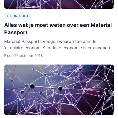
TECHNOLOGIE
Alles wat je moet weten over een Material
Passport
Material Passports voegen waarde toe aan de
‘circulaire economie’. In deze economie is er aandacht
voor het hergebruik van materialen. We gaan dan
Floris
·
26 oktober 2018
milieuvriende