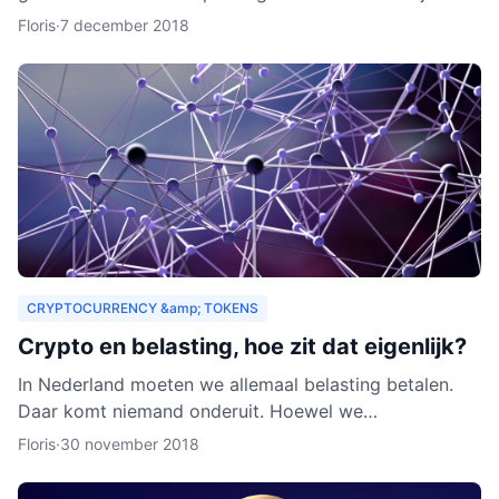
zouden organisaties ook een heel nieuw publiek
Floris
·
7 december 2018
kunnen aa
CRYPTOCURRENCY &amp; TOKENS
Crypto en belasting, hoe zit dat eigenlijk?
In Nederland moeten we allemaal belasting betalen.
Daar komt niemand onderuit. Hoewel we
cryptocurrency vaak zien als virtueel geld, is het toch
Floris
·
30 november 2018
van waarde. Als