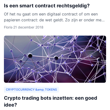
Is een smart contract rechtsgeldig?
Of het nu gaat om een digitaal contract of om een
papieren contract: de wet geldt. Zo zijn er onder meer
regels over de privacy van de deelnemers aan het
Floris
·
21 december 2018
contra
CRYPTOCURRENCY &amp; TOKENS
Crypto trading bots inzetten: een goed
idee?