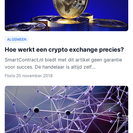
ALGEMEEN
Hoe werkt een crypto exchange precies?
SmartContract.nl biedt met dit artikel geen garantie
voor succes. De handelaar is altijd zelf
verantwoordelijk voor zijn of haar munten. Het is
Floris
·
20 november 2018
slechts een obse